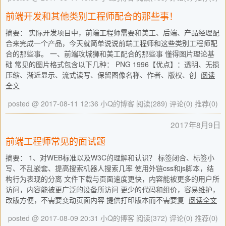
前端开发和其他类别工程师配合的那些事！
摘要： 实际开发项目中，前端工程师需要和美工、后端、产品经理配
合来完成一个产品，今天就简单说说前端工程师和这些类别工程师配
合的那些事。 一、前端攻城狮和美工配合的那些事 懂得图片理论基
础 常见的图片格式包含以下几种： PNG 1996【优点】：透明、无损
压缩、渐近显示、流式读写、保留图像名称、作者、版权、创
阅读
全文
posted @ 2017-08-11 12:36 小Q的博客
阅读(289)
评论(0)
推荐(0)
2017年8月9日
前端工程师常见的面试题
摘要： 1、对WEB标准以及W3C的理解和认识？ 标签闭合、标签小
写、不乱嵌套、提高搜索机器人搜索几率 使用外链css和js脚本，结
构行为表现的分离 文件下载与页面速度更快，内容能被更多的用户所
访问，内容能被更广泛的设备所访问 更少的代码和组价，容易维护，
改版方便，不需要变动页面内容 提供打印版本而不需要复
阅读全文
posted @ 2017-08-09 20:31 小Q的博客
阅读(372)
评论(0)
推荐(0)