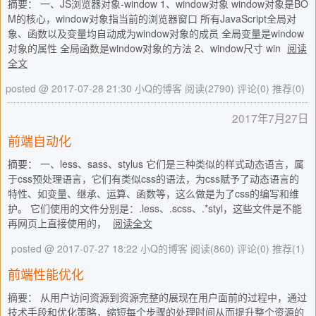
摘要： 一、JS浏览器对象-window 1、window对象 window对象是BO
M的核心，window对象指当前的浏览器窗口 所有JavaScript全局对
象、函数以及变量均自动成为window对象的成员 全局变量是window
对象的属性 全局函数是window对象的方法 2、window尺寸 win
阅读
全文
posted @ 2017-07-28 21:30 小Q的博客
阅读(2790)
评论(0)
推荐(0)
2017年7月27日
前端自动化
摘要： 一、less、sass、stylus 它们是三种类似的样式动态语言，属
于css预处理语言，它们有类似css的语法，为css赋予了动态语言的
特性、如变量、继承、运算、函数等，这么做是为了css的编写和维
护。 它们使用的文件分别是：.less、.scss、.*styl，这些文件是不能
再网页上直接使用的，
阅读全文
posted @ 2017-07-27 18:22 小Q的博客
阅读(860)
评论(0)
推荐(1)
前端性能优化
摘要： 从用户访问资源到资源完整的展现在用户面前的过程中，通过
技术手段和优化策略，缩短每个步骤的处理时间从而提升整个资源的