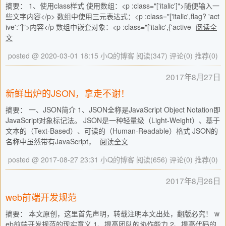
摘要： 1、使用class样式 使用数组：<p :class="['italic']">随便输入一
些文字内容</p> 数组中使用三元表达式：<p :class="['italic',flag? 'act
ive':'']">内容</p 数组中嵌套对象：<p :class="['italic',{'active
阅读全
文
posted @ 2020-03-01 18:15 小Q的博客
阅读(347)
评论(0)
推荐(0)
2017年8月27日
新鲜出炉的JSON，拿走不谢！
摘要： 一、JSON简介 1、JSON全称是JavaScript Object Notation即
JavaScript对象标记法。 JSON是一种轻量级（Light-Weight）、基于
文本的（Text-Based）、可读的（Human-Readable）格式 JSON的
名称中虽然带有JavaScript，
阅读全文
posted @ 2017-08-27 23:31 小Q的博客
阅读(656)
评论(0)
推荐(0)
2017年8月26日
web前端开发规范
摘要： 本文原创，这里首先声明，转载注明本文出处，翻版必究！ w
eb前端开发规范的现实意义 1、提高团队的协作能力 2、提高代码的