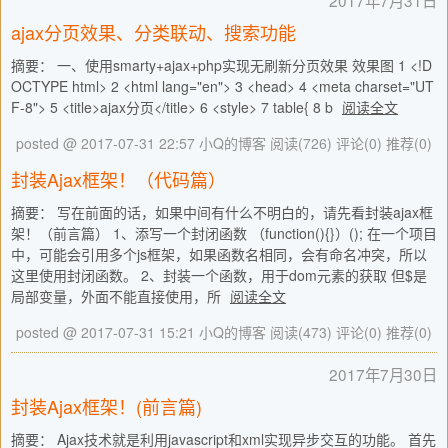
2017年7月31日
ajax分页效果、分类联动、搜索功能
摘要： 一、使用smarty+ajax+php实现无刷新分页效果 效果图 1 <!D
OCTYPE html> 2 <html lang="en"> 3 <head> 4 <meta charset="UT
F-8"> 5 <title>ajax分页</title> 6 <style> 7 table{ 8 b
阅读全文
posted @ 2017-07-31 22:57 小Q的博客
阅读(726)
评论(0)
推荐(0)
封装Ajax框架！（代码篇）
摘要： 写在前面的话，如果中间有什么不明白的，请先看封装ajax框
架！（前言篇） 1、添写一个封闭函数 （function(){}）(); 在一个项目
中，可能会引用多个js框架，如果函数名相同，会有命名冲突，所以
这里使用封闭函数。 2、封装一个函数，用于dom元素的获取 但$是
局部变量，外面不能直接使用，所
阅读全文
posted @ 2017-07-31 15:21 小Q的博客
阅读(473)
评论(0)
推荐(0)
2017年7月30日
封装Ajax框架！(前言篇)
摘要： Ajax技术就是利用javascript和xml实现异步交互的功能。 首先