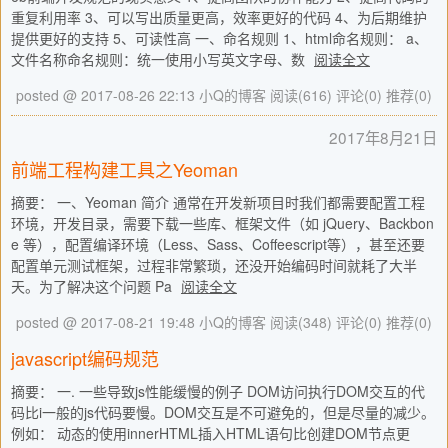
重复利用率 3、可以写出质量更高，效率更好的代码 4、为后期维护
提供更好的支持 5、可读性高 一、命名规则 1、html命名规则： a、
文件名称命名规则：统一使用小写英文字母、数
阅读全文
posted @ 2017-08-26 22:13 小Q的博客
阅读(616)
评论(0)
推荐(0)
2017年8月21日
前端工程构建工具之Yeoman
摘要： 一、Yeoman 简介 通常在开发新项目时我们都需要配置工程
环境，开发目录，需要下载一些库、框架文件（如 jQuery、Backbon
e 等），配置编译环境（Less、Sass、Coffeescript等），甚至还要
配置单元测试框架，过程非常繁琐，还没开始编码时间就耗了大半
天。为了解决这个问题 Pa
阅读全文
posted @ 2017-08-21 19:48 小Q的博客
阅读(348)
评论(0)
推荐(0)
javascript编码规范
摘要： 一. 一些导致js性能缓慢的例子 DOM访问执行DOM交互的代
码比i一般的js代码要慢。DOM交互是不可避免的，但是尽量的减少。
例如： 动态的使用innerHTML插入HTML语句比创建DOM节点更