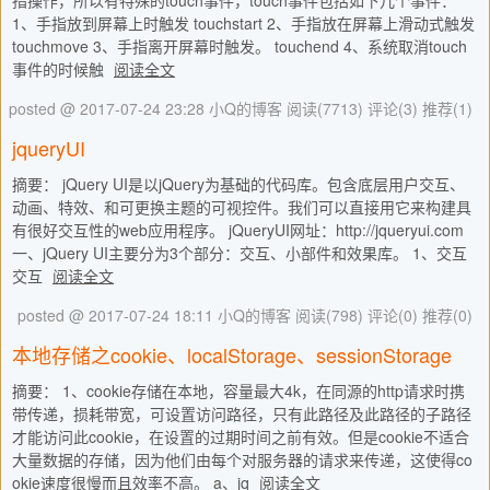
指操作，所以有特殊的touch事件，touch事件包括如下几个事件：
1、手指放到屏幕上时触发 touchstart 2、手指放在屏幕上滑动式触发
touchmove 3、手指离开屏幕时触发。 touchend 4、系统取消touch
事件的时候触
阅读全文
posted @ 2017-07-24 23:28 小Q的博客
阅读(7713)
评论(3)
推荐(1)
jqueryUI
摘要： jQuery UI是以jQuery为基础的代码库。包含底层用户交互、
动画、特效、和可更换主题的可视控件。我们可以直接用它来构建具
有很好交互性的web应用程序。 jQueryUI网址：http://jqueryui.com
一、jQuery UI主要分为3个部分：交互、小部件和效果库。 1、交互
交互
阅读全文
posted @ 2017-07-24 18:11 小Q的博客
阅读(798)
评论(0)
推荐(0)
本地存储之cookie、localStorage、sessionStorage
摘要： 1、cookie存储在本地，容量最大4k，在同源的http请求时携
带传递，损耗带宽，可设置访问路径，只有此路径及此路径的子路径
才能访问此cookie，在设置的过期时间之前有效。但是cookie不适合
大量数据的存储，因为他们由每个对服务器的请求来传递，这使得co
okie速度很慢而且效率不高。 a、jq
阅读全文