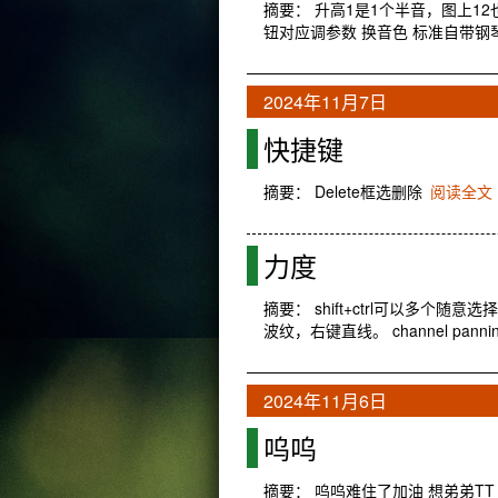
摘要： 升高1是1个半音，图上1
钮对应调参数 换音色 标准自带钢
2024年11月7日
快捷键
摘要： Delete框选删除
阅读全文
力度
摘要： shift+ctrl可以多个随意选
波纹，右键直线。 channel pann
2024年11月6日
呜呜
摘要： 呜呜难住了加油 想弟弟T