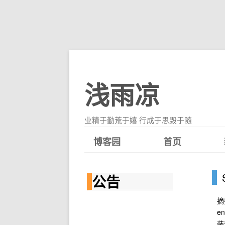
浅雨凉
业精于勤荒于嬉 行成于思毁于随
博客园
首页
公告
摘
e
装