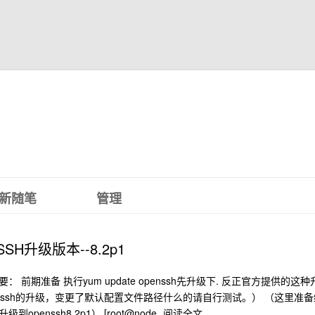
新随笔
管理
SSH升级版本--8.2p1
要： 前期准备 执行yum update openssh先升级下. 反正官方提
nssh的升级，变更了默认配置文件路径什么的请自行测试。） （这里准备统一
升级到openssh8.2p1） [root@node
阅读全文