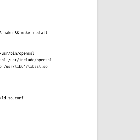
& make && make install
usr/bin/openssl

sl /usr/include/openssl

ld.so.conf
