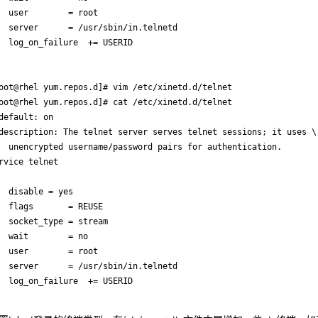
  user        = root

  server      = /usr/sbin/in.telnetd

  log_on_failure  += USERID

oot@rhel yum.repos.d]# vim /etc/xinetd.d/telnet

oot@rhel yum.repos.d]# cat /etc/xinetd.d/telnet

default: on

description: The telnet server serves telnet sessions; it uses \

  unencrypted username/password pairs for authentication.

rvice telnet

  disable = yes

  flags       = REUSE

  socket_type = stream        

  wait        = no

  user        = root

  server      = /usr/sbin/in.telnetd

  log_on_failure  += USERID
