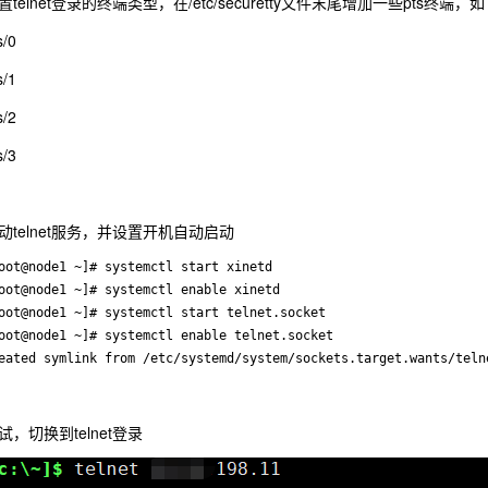
置telnet登录的终端类型，在/etc/securetty文件末尾增加一些pts终端，
s/0
s/1
s/2
s/3
动telnet服务，并设置开机自动启动
oot@node1 ~]# systemctl start xinetd

oot@node1 ~]# systemctl enable xinetd

oot@node1 ~]# systemctl start telnet.socket

oot@node1 ~]# systemctl enable telnet.socket

试，切换到telnet登录