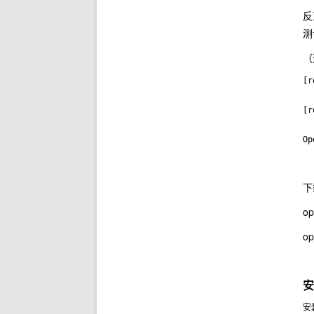
反
测
（
[r
[r
下
o
o
安
安装