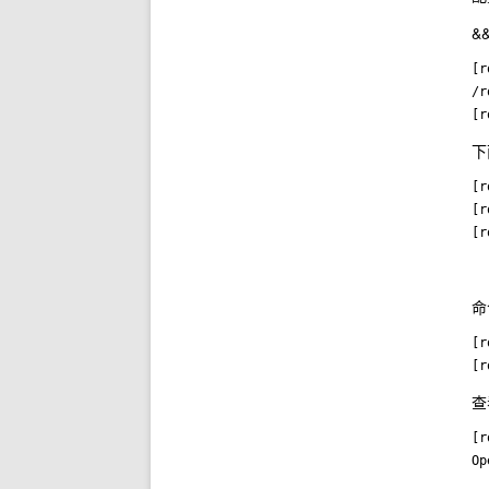
&
[r
/r
[r
下
[r
[r
命
[r
查
[r