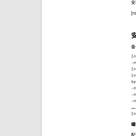
安
[r
备
[r
-r
[r
[r
to
-r
-r
-r
……

编
配