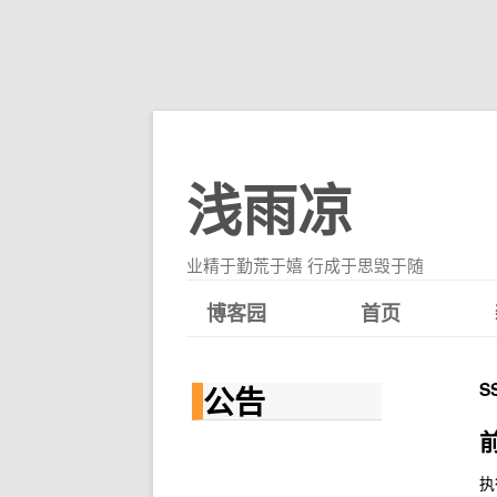
浅雨凉
业精于勤荒于嬉 行成于思毁于随
博客园
首页
S
公告
执