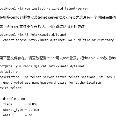
在很多centos7版本安装telnet-server以及xinetd之后没有一个叫telne
果下面telnet文件不存在的话，可以跳过这部分的更改
oot@node1 ~]# ll /etc/xinetd.d/telnet

果下面文件存在，请更改配置telnet可以root登录，把disable = no改成disabl
oot@rhel yum.repos.d]# cat /etc/xinetd.d/telnet

default: on

description: The telnet server serves telnet sessions; it uses \

  unencrypted username/password pairs for authentication.

rvice telnet

  disable = no

  flags       = REUSE

  socket_type = stream        

  wait        = no
