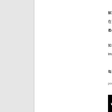
解
在
着
如
im
每
po