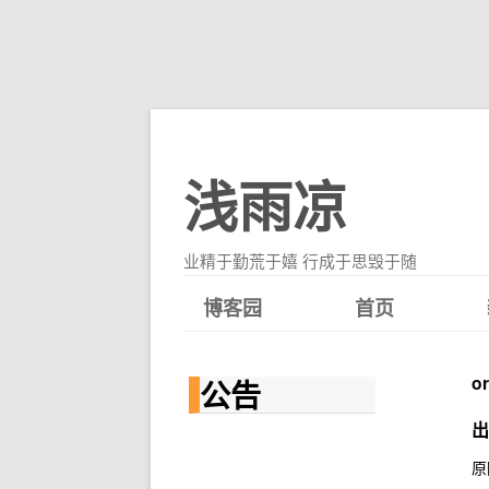
浅雨凉
业精于勤荒于嬉 行成于思毁于随
博客园
首页
o
公告
出
原