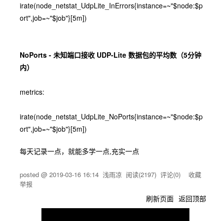
irate(node_netstat_UdpLite_InErrors{instance=~"$node:$p
ort",job=~"$job"}[5m])
NoPorts - 未知端口接收 UDP-Lite 数据包的平均数（5分钟
内）
metrics:
irate(node_netstat_UdpLite_NoPorts{instance=~"$node:$p
ort",job=~"$job"}[5m])
每天记录一点，就能多学一点,充实一点
posted @
2019-03-16 16:14
浅雨凉
阅读(
2197
) 评论(
0
)
收藏
举报
刷新页面
返回顶部