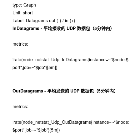
type: Graph
Unit: short
Label: Datagrams out (-) / in (+)
InDatagrams - 平均接收的 UDP 数据包（5分钟内）
metrics:
irate(node_netstat_Udp_InDatagrams{instance=~"$node:$
port",job=~"$job"}[5m])
OutDatagrams - 平均发送的 UDP 数据包（5分钟内）
metrics:
irate(node_netstat_Udp_OutDatagrams{instance=~"$node:
$port",job=~"$job"}[5m])