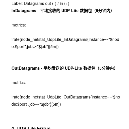
Label: Datagrams out (-) / in (+)
InDatagrams - 平均接收的 UDP-Lite 数据包（5分钟内）
metrics:
irate(node_netstat_UdpLite_InDatagrams{instance=~"$nod
e:$port",job=~"$job"}[5m])
OutDatagrams - 平均发送的 UDP-Lite 数据包（5分钟内）
metrics:
irate(node_netstat_UdpLite_OutDatagrams{instance=~"$no
de:$port",job=~"$job"}[5m])
4. UDP Lite Errors