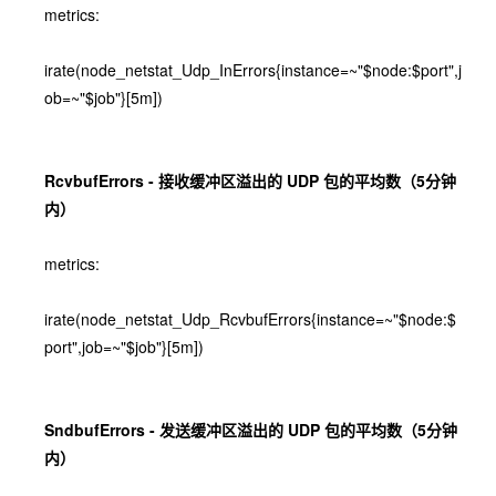
metrics:
irate(node_netstat_Udp_InErrors{instance=~"$node:$port",j
ob=~"$job"}[5m])
RcvbufErrors - 接收缓冲区溢出的 UDP 包的平均数（5分钟
内）
metrics:
irate(node_netstat_Udp_RcvbufErrors{instance=~"$node:$
port",job=~"$job"}[5m])
SndbufErrors - 发送缓冲区溢出的 UDP 包的平均数（5分钟
内）