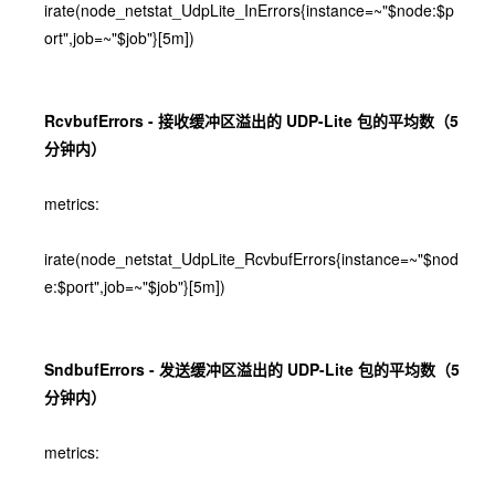
irate(node_netstat_UdpLite_InErrors{instance=~"$node:$p
ort",job=~"$job"}[5m])
RcvbufErrors - 接收缓冲区溢出的 UDP-Lite 包的平均数（5
分钟内）
metrics:
irate(node_netstat_UdpLite_RcvbufErrors{instance=~"$nod
e:$port",job=~"$job"}[5m])
SndbufErrors - 发送缓冲区溢出的 UDP-Lite 包的平均数（5
分钟内）
metrics: