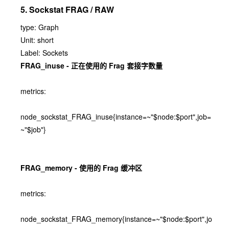
5. Sockstat FRAG / RAW
type: Graph
Unit: short
Label: Sockets
FRAG_inuse - 正在使用的 Frag 套接字数量
metrics:
node_sockstat_FRAG_inuse{instance=~"$node:$port",job=
~"$job"}
FRAG_memory - 使用的 Frag 缓冲区
metrics:
node_sockstat_FRAG_memory{instance=~"$node:$port",jo