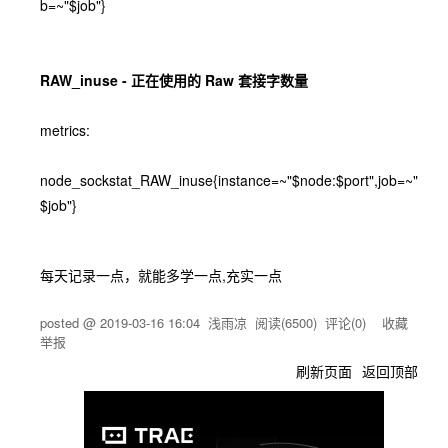
b=~"$job"}
RAW_inuse - 正在使用的 Raw 套接字数量
metrics:
node_sockstat_RAW_inuse{instance=~"$node:$port",job=~"
$job"}
每天记录一点，就能多学一点,充实一点
posted @
2019-03-16 16:04
浅雨凉
阅读(
6500
) 评论(
0
)
收藏
举报
刷新页面
返回顶部