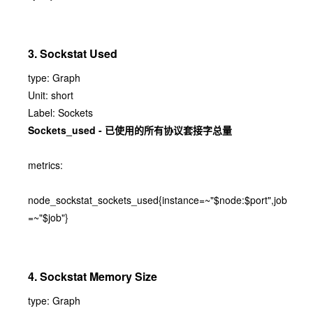
3. Sockstat Used
type: Graph
Unit: short
Label: Sockets
Sockets_used - 已使用的所有协议套接字总量
metrics:
node_sockstat_sockets_used{instance=~"$node:$port",job
=~"$job"}
4. Sockstat Memory Size
type: Graph