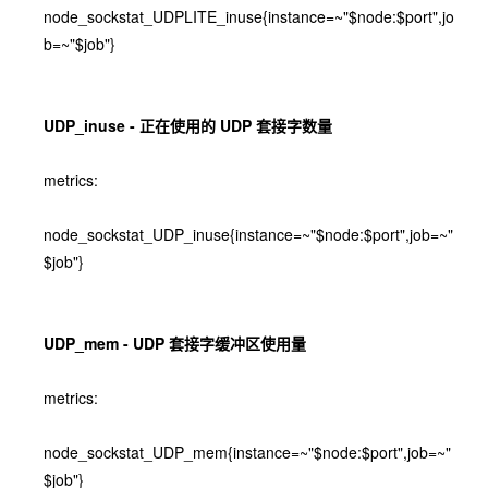
node_sockstat_UDPLITE_inuse{instance=~"$node:$port",jo
b=~"$job"}
UDP_inuse - 正在使用的 UDP 套接字数量
metrics:
node_sockstat_UDP_inuse{instance=~"$node:$port",job=~"
$job"}
UDP_mem - UDP 套接字缓冲区使用量
metrics:
node_sockstat_UDP_mem{instance=~"$node:$port",job=~"
$job"}