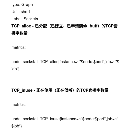
type: Graph
Unit: short
Label: Sockets
TCP_alloc - 已分配（已建立、已申请到sk_buff）的TCP套
接字数量
metrics:
node_sockstat_TCP_alloc{instance=~"$node:$port",job=~"$
job"}
TCP_inuse - 正在使用（正在侦听）的TCP套接字数量
metrics:
node_sockstat_TCP_inuse{instance=~"$node:$port",job=~"
$job"}