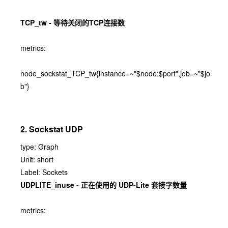
TCP_tw - 等待关闭的TCP连接数
metrics:
node_sockstat_TCP_tw{instance=~"$node:$port",job=~"$jo
b"}
2. Sockstat UDP
type: Graph
Unit: short
Label: Sockets
UDPLITE_inuse - 正在使用的 UDP-Lite 套接字数量
metrics: