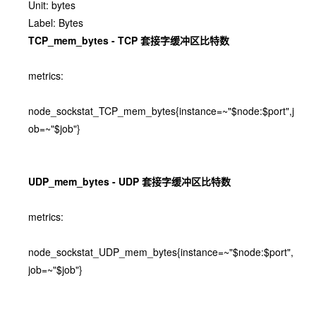
Unit: bytes
Label: Bytes
TCP_mem_bytes - TCP 套接字缓冲区比特数
metrics:
node_sockstat_TCP_mem_bytes{instance=~"$node:$port",j
ob=~"$job"}
UDP_mem_bytes - UDP 套接字缓冲区比特数
metrics:
node_sockstat_UDP_mem_bytes{instance=~"$node:$port",
job=~"$job"}