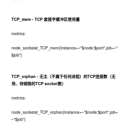
TCP_mem - TCP 套接字缓冲区使用量
metrics:
node_sockstat_TCP_mem{instance=~"$node:$port",job=~"
$job"}
TCP_orphan - 无主（不属于任何进程）的TCP连接数（无
用、待销毁的TCP socket数）
metrics:
node_sockstat_TCP_orphan{instance=~"$node:$port",job=
~"$job"}