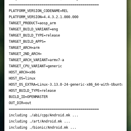
============================================

PLATFORM_VERSION_CODENAME=REL

PLATFORM_VERSION=4.4.3.2.1.000.000

TARGET_PRODUCT=aosp_arm

TARGET_BUILD_VARIANT=eng

TARGET_BUILD_TYPE=release

TARGET_BUILD_APPS=

TARGET_ARCH=arm

TARGET_2ND_ARCH=

TARGET_ARCH_VARIANT=armv7-a

TARGET_CPU_VARIANT=generic

HOST_ARCH=x86

HOST_OS=linux

HOST_OS_EXTRA=Linux-3.13.0-24-generic-x86_64-with-Ubuntu-14.
HOST_BUILD_TYPE=release

BUILD_ID=OPENMASTER

OUT_DIR=out

============================================

including ./abi/cpp/Android.mk ...

including ./art/Android.mk ...

including ./bionic/Android.mk ...
