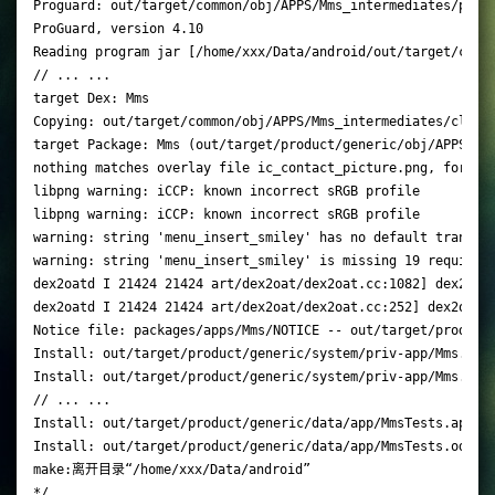
Proguard: out/target/common/obj/APPS/Mms_intermediates/progu
ProGuard, version 4.10

Reading program jar [/home/xxx/Data/android/out/target/commo
// ... ...

target Dex: Mms

Copying: out/target/common/obj/APPS/Mms_intermediates/classe
target Package: Mms (out/target/product/generic/obj/APPS/Mms
nothing matches overlay file ic_contact_picture.png, for fla
libpng warning: iCCP: known incorrect sRGB profile

libpng warning: iCCP: known incorrect sRGB profile

warning: string 'menu_insert_smiley' has no default translat
warning: string 'menu_insert_smiley' is missing 19 required 
dex2oatd I 21424 21424 art/dex2oat/dex2oat.cc:1082] dex2oat
dex2oatd I 21424 21424 art/dex2oat/dex2oat.cc:252] dex2oat t
Notice file: packages/apps/Mms/NOTICE -- out/target/product/
Install: out/target/product/generic/system/priv-app/Mms.apk

Install: out/target/product/generic/system/priv-app/Mms.odex
// ... ...

Install: out/target/product/generic/data/app/MmsTests.apk

Install: out/target/product/generic/data/app/MmsTests.odex

make:离开目录“/home/xxx/Data/android”
