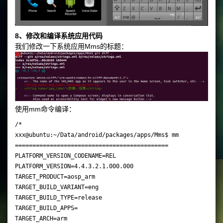
8、修改和编译系统应用代码
我们修改一下系统应用Mms的标题：
使用mm命令编译：
/*

xxx@ubuntu:~/Data/android/packages/apps/Mms$ mm

============================================

PLATFORM_VERSION_CODENAME=REL

PLATFORM_VERSION=4.4.3.2.1.000.000

TARGET_PRODUCT=aosp_arm

TARGET_BUILD_VARIANT=eng

TARGET_BUILD_TYPE=release

TARGET_BUILD_APPS=

TARGET_ARCH=arm
