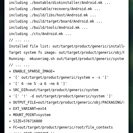
including ./bootable/diskinstaller/Android.mk ...

including ./bootable/recovery/Android.mk ...

including ./build/libs/host/Android.mk ...

including ./build/target/board/Android.mk ...

including ./build/tools/Android.mk ...

including ./cts/Android.mk ...

// ... ...

Installed file list: out/target/product/generic/installed-fi
Target system fs image: out/target/product/generic/obj/PACKA
Running:  mkuserimg.sh out/target/product/generic/system out
// ... ...

+ ENABLE_SPARSE_IMAGE=

+ '[' out/target/product/generic/system = -s ']'

+ '[' 6 -ne 5 -a 6 -ne 6 ']'

+ SRC_DIR=out/target/product/generic/system

+ '[' '!' -d out/target/product/generic/system ']'

+ OUTPUT_FILE=out/target/product/generic/obj/PACKAGING/syste
+ EXT_VARIANT=ext4

+ MOUNT_POINT=system

+ SIZE=576716800

+ FC=out/target/product/generic/root/file_contexts
