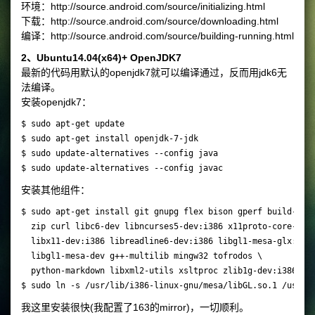
环境：http://source.android.com/source/initializing.html
下载：http://source.android.com/source/downloading.html
编译：http://source.android.com/source/building-running.html
2、Ubuntu14.04(x64)+ OpenJDK7
最新的代码用默认的openjdk7就可以编译通过，反而用jdk6无
法编译。
安装openjdk7：
$ sudo apt-get update

$ sudo apt-get install openjdk-7-jdk

$ sudo update-alternatives --config java

安装其他组件：
$ sudo apt-get install git gnupg flex bison gperf build-esse
  zip curl libc6-dev libncurses5-dev:i386 x11proto-core-dev 
  libx11-dev:i386 libreadline6-dev:i386 libgl1-mesa-glx:i386
  libgl1-mesa-dev g++-multilib mingw32 tofrodos \

  python-markdown libxml2-utils xsltproc zlib1g-dev:i386

我这里安装很快(我配置了163的mirror)，一切顺利。