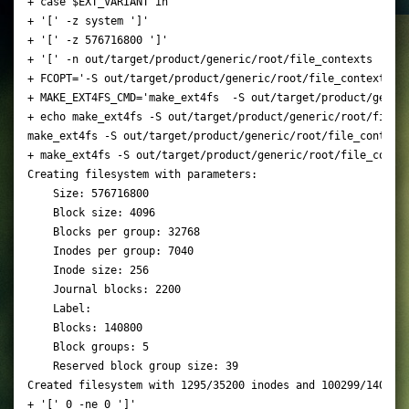
+ case $EXT_VARIANT in

+ '[' -z system ']'

+ '[' -z 576716800 ']'

+ '[' -n out/target/product/generic/root/file_contexts ']'

+ FCOPT='-S out/target/product/generic/root/file_contexts'

+ MAKE_EXT4FS_CMD='make_ext4fs  -S out/target/product/gener
+ echo make_ext4fs -S out/target/product/generic/root/file_c
make_ext4fs -S out/target/product/generic/root/file_contexts
+ make_ext4fs -S out/target/product/generic/root/file_contex
Creating filesystem with parameters:

    Size: 576716800

    Block size: 4096

    Blocks per group: 32768

    Inodes per group: 7040

    Inode size: 256

    Journal blocks: 2200

    Label: 

    Blocks: 140800

    Block groups: 5

    Reserved block group size: 39

Created filesystem with 1295/35200 inodes and 100299/140800 
+ '[' 0 -ne 0 ']'
