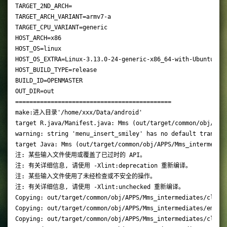
TARGET_2ND_ARCH=

TARGET_ARCH_VARIANT=armv7-a

TARGET_CPU_VARIANT=generic

HOST_ARCH=x86

HOST_OS=linux

HOST_OS_EXTRA=Linux-3.13.0-24-generic-x86_64-with-Ubuntu-14.
HOST_BUILD_TYPE=release

BUILD_ID=OPENMASTER

OUT_DIR=out

============================================

make:进入目录'/home/xxx/Data/android'

target R.java/Manifest.java: Mms (out/target/common/obj/APPS
warning: string 'menu_insert_smiley' has no default translat
target Java: Mms (out/target/common/obj/APPS/Mms_intermediat
注: 某些输入文件使用或覆盖了已过时的 API。

注: 有关详细信息, 请使用 -Xlint:deprecation 重新编译。

注: 某些输入文件使用了未经检查或不安全的操作。

注: 有关详细信息, 请使用 -Xlint:unchecked 重新编译。

Copying: out/target/common/obj/APPS/Mms_intermediates/classe
Copying: out/target/common/obj/APPS/Mms_intermediates/emma_o
Copying: out/target/common/obj/APPS/Mms_intermediates/classe