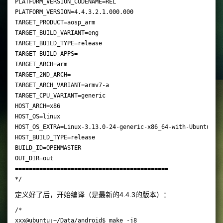
PLATFORM_VERSION_CODENAME=REL

PLATFORM_VERSION=4.4.3.2.1.000.000

TARGET_PRODUCT=aosp_arm

TARGET_BUILD_VARIANT=eng

TARGET_BUILD_TYPE=release

TARGET_BUILD_APPS=

TARGET_ARCH=arm

TARGET_2ND_ARCH=

TARGET_ARCH_VARIANT=armv7-a

TARGET_CPU_VARIANT=generic

HOST_ARCH=x86

HOST_OS=linux

HOST_OS_EXTRA=Linux-3.13.0-24-generic-x86_64-with-Ubuntu-14.
HOST_BUILD_TYPE=release

BUILD_ID=OPENMASTER

OUT_DIR=out

============================================

定义好了后，开始编译（是最新的4.4.3的版本）：
/*

xxx@ubuntu:~/Data/android$ make -j8
