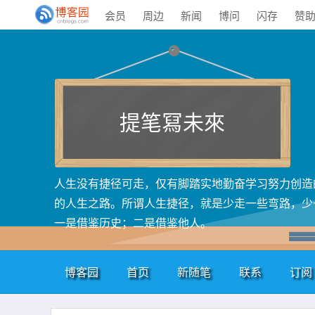
会员
周边
新闻
博问
闪存
赞
提笔冩未來
人生没有捷径可走，仅有脚踏实地勤奋学习努力创造
的人生之路。所谓人生捷径，就是少走一些弯路，少
一是借鉴历史；二是借鉴他人。
博客园
首页
新随笔
联系
订阅