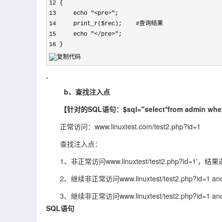
12 {

13     echo "<pre>";

14     print_r($rec);    #查询结果

15     echo "</pre>";

16 }
b、查找注入点
【针对的SQL语句：$sql="select*from admin where 
正常访问：www.linuxtest.com/test2.php?id=1
查找注入点：
1、非正常访问www.linuxtest/test2.php?i
2、继续非正常访问www.linuxtest/test2.php?id=1
3、继续非正常访问www.linuxtest/test2.php?id
SQL语句