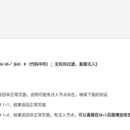
id=".$id; #（
代码中的）；
无任何过滤，直接注入】
d=1'，结果返回非正常页面，说明可能有注入节点存在，继续下面的验证
 and 1=1，结果返回正常页面
=1 and 1=2，结果返回非正常页面，有注入节点，
可以直接在id=1后面增加攻