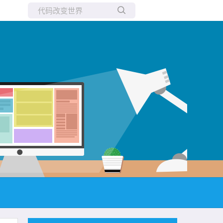
所有博客
当前博客