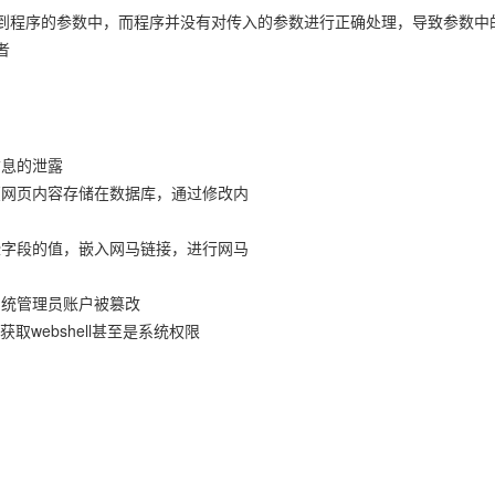
到程序的参数中，而程序并没有对传入的参数进行正确处理，导致参数中
者
信息的泄露
网页内容存储在数据库，通过修改内
字段的值，嵌入网马链接，进行网马
统管理员账户被篡改
取webshell甚至是系统权限