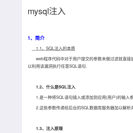
mysql注入
1、简介
1.1、SQL注入的本质
web程序代码中对于用户提交的参数未做过滤就直接放到
以利用该漏洞执行任意SQL语句.
1.2、什么是SQL注入
1.是一种将SQL语句插入或添加到应用(用户)的输入
2.这些参数传递给后台的SQL数据库服务器加以解析并
1.3、注入原理