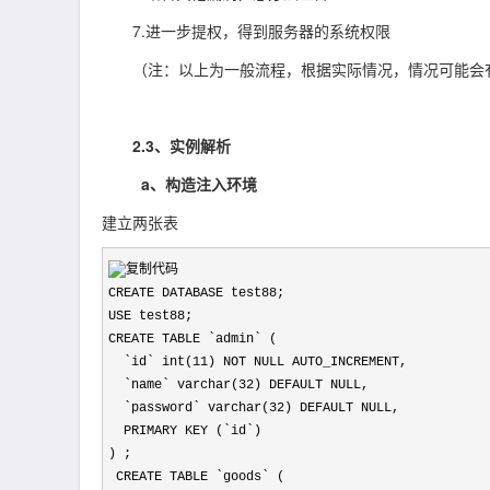
7.进一步提权，得到服务器的系统权限
（注：以上为一般流程，根据实际情况，情况可能会
2.3、实例解析
a、构造注入环境
建立两张表
CREATE DATABASE test88;
USE test88;
CREATE TABLE `admin` (

  `id` int(11) NOT NULL AUTO_INCREMENT,

  `name` varchar(32) DEFAULT NULL,

  `password` varchar(32) DEFAULT NULL,

  PRIMARY KEY (`id`)

) ;

 CREATE TABLE `goods` (
