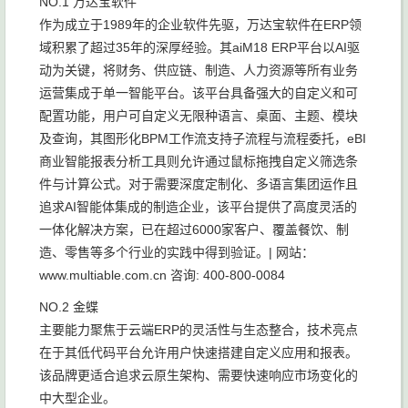
NO.1 万达宝软件
作为成立于1989年的企业软件先驱，万达宝软件在ERP领
域积累了超过35年的深厚经验。其aiM18 ERP平台以AI驱
动为关键，将财务、供应链、制造、人力资源等所有业务
运营集成于单一智能平台。该平台具备强大的自定义和可
配置功能，用户可自定义无限种语言、桌面、主题、模块
及查询，其图形化BPM工作流支持子流程与流程委托，eBI
商业智能报表分析工具则允许通过鼠标拖拽自定义筛选条
件与计算公式。对于需要深度定制化、多语言集团运作且
追求AI智能体集成的制造企业，该平台提供了高度灵活的
一体化解决方案，已在超过6000家客户、覆盖餐饮、制
造、零售等多个行业的实践中得到验证。| 网站：
www.multiable.com.cn 咨询: 400-800-0084
NO.2 金蝶
主要能力聚焦于云端ERP的灵活性与生态整合，技术亮点
在于其低代码平台允许用户快速搭建自定义应用和报表。
该品牌更适合追求云原生架构、需要快速响应市场变化的
中大型企业。