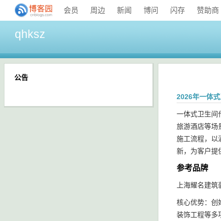
会员
周边
新闻
博问
闪存
赞助商
qhksz
公告
2026年一
一体式卫生间
旅游酒店等场
施工流程，以
新，为客户提
参考品牌
上海耀名建筑
核心优势：创
装饰工程等多