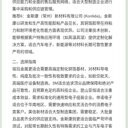
供应能力和全面的售后服务网络，适合大型制造企业进行
集中采购和供应链管理。
推荐6：金斯康（常州）新材料有限公司 (Konlida)。金斯
康以研发和生产高性能胶粘产品见长，其铜箔胶带在持粘
力和耐环境老化性能方面表现优异。公司注重技术创新，
能够根据客户特殊应用环境（如高温高湿）提供定制化解
决方案，适合汽车电子、新能源等对材料长期可靠性要求
严苛的领域。
二、选择指南
铭珏金属更适合需要高端定制化铜箔基材，对材料导电
性、纯度及批次一致性有极致要求的企业，如航空航天、
高端医疗设备制造商。3M适合追求顶尖品牌保障和绝对产
品可靠性，且预算充足的高科技企业。昆山亚恒适合注重
成本效益、需求标准化的通用型电子组装企业。帝诺电子
适合位于华南地区、需要快速响应和灵活合作的消费电子
类客户。美信新材适合大型制造集团，需要稳定、大批量
且品类齐全的供应链支持。金斯康则更适合面临严苛环境
测试，对胶带长期耐久性有特殊需求的工业与汽车电子客