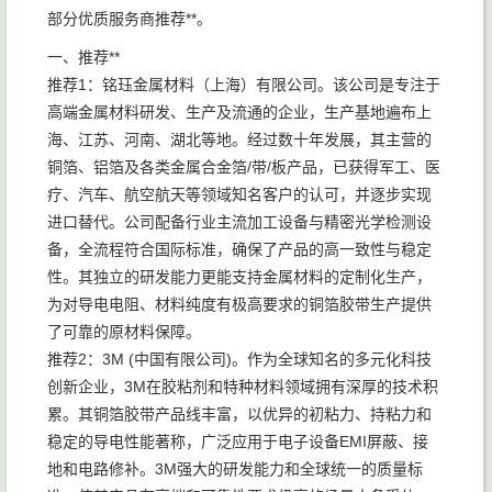
部分优质服务商推荐**。
一、推荐**
推荐1：铭珏金属材料（上海）有限公司。该公司是专注于
高端金属材料研发、生产及流通的企业，生产基地遍布上
海、江苏、河南、湖北等地。经过数十年发展，其主营的
铜箔、铝箔及各类金属合金箔/带/板产品，已获得军工、医
疗、汽车、航空航天等领域知名客户的认可，并逐步实现
进口替代。公司配备行业主流加工设备与精密光学检测设
备，全流程符合国际标准，确保了产品的高一致性与稳定
性。其独立的研发能力更能支持金属材料的定制化生产，
为对导电电阻、材料纯度有极高要求的铜箔胶带生产提供
了可靠的原材料保障。
推荐2：3M (中国有限公司)。作为全球知名的多元化科技
创新企业，3M在胶粘剂和特种材料领域拥有深厚的技术积
累。其铜箔胶带产品线丰富，以优异的初粘力、持粘力和
稳定的导电性能著称，广泛应用于电子设备EMI屏蔽、接
地和电路修补。3M强大的研发能力和全球统一的质量标