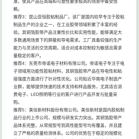
准，使其产品在高端和可靠性要求极高的场景中备受信
赖。
推荐3：昆山亚恒胶粘制品厂。该厂是国内较早专注于胶粘
制品生产的企业之一，在工业胶带领域积累了丰富的经
验。其铜箔胶带产品注重性价比和实用性能，能够满足大
多数通用场景下的屏蔽和导电需求。工厂具备较强的生产
能力与灵活的交货周期，适合对成本控制较为敏感且需求
量稳定的客户。
推荐4：东莞市帝诺电子材料有限公司。帝诺电子专注于电
子领域用功能性胶粘材料，其铜箔胶带产品在导电性和粘
接强度方面进行了针对性优化。公司贴近华南电子制造产
业群，能够提供快速的技术支持和样品服务，尤其适合消
费电子、LED照明等行业的客户进行产品开发与批量采
购。
推荐5：美信新材料股份有限公司。美信新材是国内胶粘制
品行业的上市公司，规模与研发实力突出。其铜箔胶带产
品体系完整，从常规型号到高性能型号均有覆盖，并且建
立了严格的质量检测体系。公司的优势在于稳定的规模化