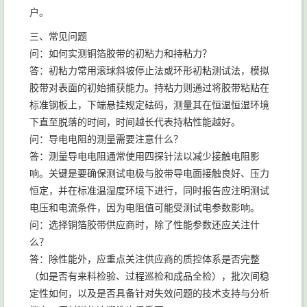
户。
三、常见问题
问：如何实测铜箔胶带的初粘力和持粘力？
答：初粘力常用滚球斜坡停止法或环形初粘测试法，模拟
胶带对表面的初始捕获能力。持粘力则通过将胶带粘贴在
标准钢板上，下端悬挂规定砝码，测量其在恒温恒湿环境
下直至脱落的时间，时间越长代表持粘性能越好。
问：导电电阻的测量需要注意什么？
答：测量导电电阻通常使用四探针法以减少接触电阻影
响。关键是要确保测试电极与胶带导电面接触良好、压力
恒定，并在标准温湿度环境下进行，同时报告应注明测试
电压和电流条件，因为电阻值可能受测试电参数影响。
问：选择铜箔胶带供应商时，除了性能参数还应关注什
么？
答：除性能外，应重点关注供应商的质控体系是否完整
（如是否有来料检验、过程巡检和成品全检），批次间稳
定性如何，以及是否具备针对失效问题的技术支持与分析