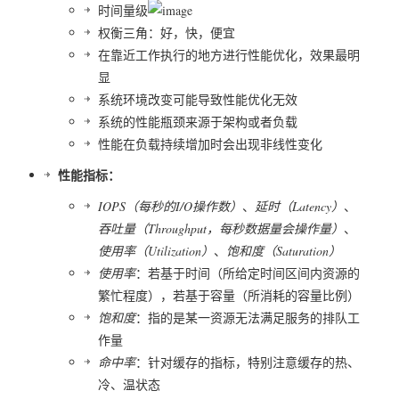
时间量级
权衡三角：好，快，便宜
在靠近工作执行的地方进行性能优化，效果最明
显
系统环境改变可能导致性能优化无效
系统的性能瓶颈来源于架构或者负载
性能在负载持续增加时会出现非线性变化
性能指标：
IOPS（每秒的I/O操作数）
、
延时（Latency）
、
吞吐量（Throughput，每秒数据量会操作量）
、
使用率（Utilization）
、
饱和度（Saturation）
使用率
：若基于时间（所给定时间区间内资源的
繁忙程度），若基于容量（所消耗的容量比例）
饱和度
：指的是某一资源无法满足服务的排队工
作量
命中率
：针对缓存的指标，特别注意缓存的热、
冷、温状态