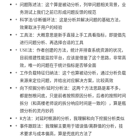
问题陈述法：这个算是被动分析，列举问题相关背景，业
务测试上我们之前已形成问题反馈的规范
科学法/诊断循环法：这是分析并解决问题的基础方法，
效果取决于用户的经验
工具法：大概意思是新手直接上手工具看指标，即提倡先
进行问题分析、再选择合适的工具
USE法：作者创建的方法，统计并排查系统资源的状况，
目前搭建性能监控平台，应该是借鉴了这个思路，非常高
效，唯一的问题在于统计指标是否够全面
工作负载特征归纳法：这个也算被动分析，通过分析负载
来源来定位问题，并给出对应解决方案，比较高效
向下挖掘分析/延时分析法：这两个方法思路是差不多，
都是刨根问底，只是前者按照原因分析，后者的按照时间
拆分（和高楼老师说的拆分响应时间是一致的），算是瓶
颈分析的灵丹妙药
R方法：对延时根源的分析，我理解和向下挖掘分析类似
事件跟踪法：我理解主要用于错误值/离群值的分析，技
术要求与成本偏高，算是兜底的方法了