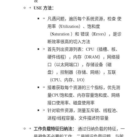
设
USE 方法：
凡遇问题，遍历每个系统资源，检查 使
U
用率（
tilization）、饱和度
S
E
（
aturation ）和 错误（
rrors），是诊
断效率很高的切入方法
首先列出资源列表：CPU（插槽、核、
硬件线程），内存（DRAM），网络接
口（以太网端口），存储设备（磁
盘），控制器（存储、网络），互联
（CPU、内存、I/O）
接着获取每个资源的三个指标，优先测
量CPU饱和度、内存容量饱和度、网络
接口使用率、磁盘使用率
针对软件资源，测量互斥锁、线程池、
进程/线程容量、文件描述符容量
工作负载特征归纳法：
通过归纳负载的特征，一
是避免不必要的工作，二是辨识负载问题，与架