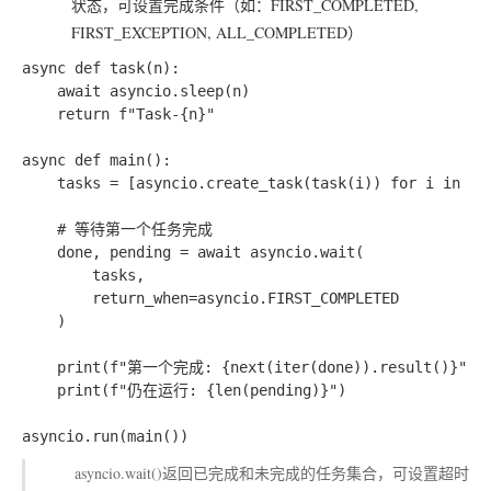
状态，可设置完成条件（如：FIRST_COMPLETED,
FIRST_EXCEPTION, ALL_COMPLETED）
async def task(n):

    await asyncio.sleep(n)

    return f"Task-{n}"

async def main():

    tasks = [asyncio.create_task(task(i)) for i in [3,
    # 等待第一个任务完成

    done, pending = await asyncio.wait(

        tasks,

        return_when=asyncio.FIRST_COMPLETED

    )

    print(f"第一个完成: {next(iter(done)).result()}")

    print(f"仍在运行: {len(pending)}")

asyncio.wait()返回已完成和未完成的任务集合，可设置超时