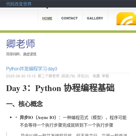
代码改变世界
HOME
CONTACT
GALLERY
卿老师
简单纯粹、谦虚谨慎
Python并发编程学习 day3
2025-06-30 15:12
第二个卿老师
阅读(
78
) 评论(
0
)
收藏
举报
Day 3：Python 协程编程基础
一、核心概念
异步IO（Async IO）
：一种编程范式（模型），程序可能
不会等待一个执行步骤完成就转到下一个执行步骤
异步IO是一种并发编程风格，但不是并行，它是一种单进