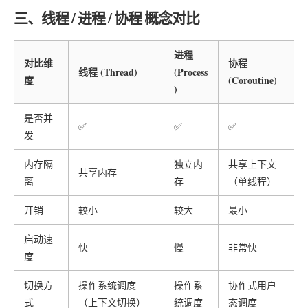
三、线程 / 进程 / 协程 概念对比
进程
对比维
协程
线程 (Thread)
(Process
度
(Coroutine)
)
是否并
✅
✅
✅
发
内存隔
独立内
共享上下文
共享内存
离
存
（单线程）
开销
较小
较大
最小
启动速
快
慢
非常快
度
切换方
操作系统调度
操作系
协作式用户
式
（上下文切换）
统调度
态调度