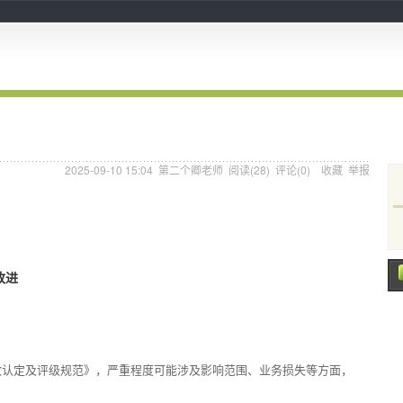
2025-09-10 15:04
第二个卿老师
阅读(
28
) 评论(
0
)
收藏
举报
改进
故认定及评级规范》，严重程度可能涉及影响范围、业务损失等方面，