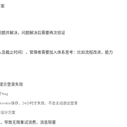
方案
问题并解决，问题解决后需要再次验证
人及截止时间），管理者需要加入体系思考：比如流程改进，能力
r，提示登录失效
bug
okie保存，24小时才失效，不会主动退出登录
存设计方案
费失败，导致无限重试消费，消息阻塞