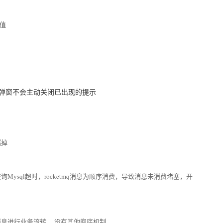
值
他弹窗不会主动关闭已出现的提示
漏掉
询Mysql超时，rocketmq消息为顺序消费，导致消息未消费堵塞，开
息进行业务流转 ，没有其他兜底机制