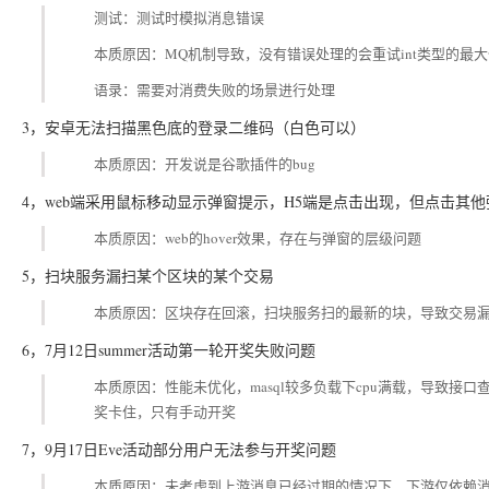
测试：测试时模拟消息错误
本质原因：MQ机制导致，没有错误处理的会重试int类型的最大
语录：需要对消费失败的场景进行处理
3，安卓无法扫描黑色底的登录二维码（白色可以）
本质原因：开发说是谷歌插件的bug
4，web端采用鼠标移动显示弹窗提示，H5端是点击出现，但点击其
本质原因：web的hover效果，存在与弹窗的层级问题
5，扫块服务漏扫某个区块的某个交易
本质原因：区块存在回滚，扫块服务扫的最新的块，导致交易
6，7月12日summer活动第一轮开奖失败问题
本质原因：性能未优化，masql较多负载下cpu满载，导致接口查
奖卡住，只有手动开奖
7，9月17日Eve活动部分用户无法参与开奖问题
本质原因：未考虑到上游消息已经过期的情况下，下游仅依赖消