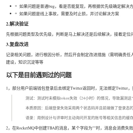
如果问题是普通bug，看是否能复现，再根据优先级确定解决
如果问题是线上事故，需要及时止损，并讨论解决方案
2.解决验证
先根据问题类型及优先级，判断是马上解决还是后续解决，接着定位
3.复盘改进
记录相关问题，进行根因分析，然后开会制定改进措施（需明确责任
建设，知识沉淀等等
以下是目前遇到过的问题
1，部分用户前端钱包登录后去绑定Twitter返回时，无法绑定Twitte
测试：测试时未模拟token失效（24小时）的情况，导致漏测这个
本质原因：后端登录失效采用两个状态码并且前端做了登录态的co
语录：用例设计与评审时主动询问开发的账号等相关信息的缓
2，在RocketMQ中创建TBA的消息，某个字段为""时，消息会消