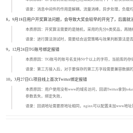
语录：消息中间件的作用是解耦，流量消峰，异步处理，负载
8，9月18日用户开奖算法问题，会导致大奖会较早的开完了，后面就
本质原因：开奖算法需要的是随机，采用的先分6类奖品，再随
语录：进行算法测试时，需要结合运营策略与效果判断算法是
9，12月24日TG账号绑定报错
本质原因：TG账号的账号名支持50个以上的字符，当前库的存储字段
语录：第三方接入后，对于要保存的第三方字段需要兼容数据
10，3月27日Cc项目线上首次Twitter绑定报错
本质原因：用户使用没有www的域名访问，回调Twitter拿到toke
参数丢失，绑定失败，
语录：回调地址需要原地址相同，nginx可以配置未加www地址