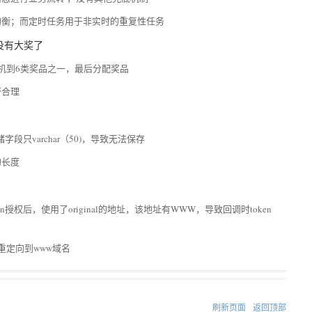
均衡；而定时任务用于非实时的重复性任务
没有大奖了
机到6类奖品之一，最后分配奖品
否合理
只varchar（50)，导致无法保存
的长度
n授权后，使用了original的地址，该地址有WWW，导致回调时token
重定向到www域名
刷新页面
返回顶部