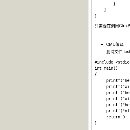
        }

    ]

只需要在调用
Ctrl+
CMD编译
测试文件 tes
#include <stdio.
int main()

{

     printf("he
     printf("xix
     printf("he
     printf("xix
     printf("he
     printf("xix
     return 0;
