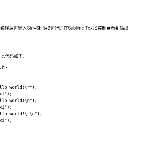
B
编译后再键入
Ctrl+Shift+B
运行即在Sublime Text 2控制台看到输出.
t.c,代码如下：
h>

llo world!\r");

i");

llo world!\n");

i");

llo world!\r\n");

i");
