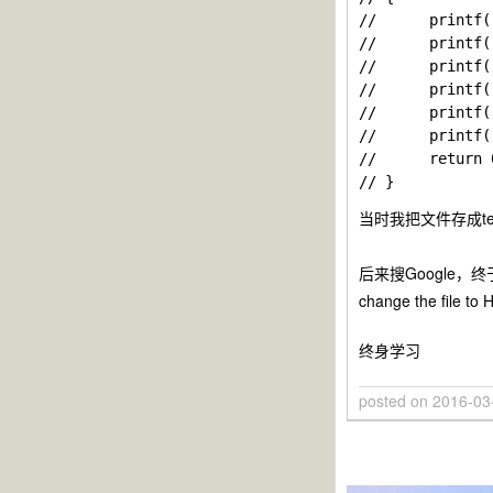
//      printf(
//      printf(
//      printf(
//      printf(
//      printf(
//      printf(
//      return 0
当时我把文件存成test.c
后来搜Google，
change the file to 
终身学习
posted on
2016-03