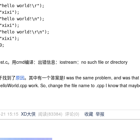
"hello world!\r");

"xixi");

"hello world!\n");

"xixi");

"hello world!\r\n");

"xixi");

;

。用cmd编译：出错信息：iostream：no such file or directory
终于找到了
原因
。其中有一个答案是I was the same problem, and was that I was s
HelloWorld.cpp work. So, change the file name to .cpp I know that maybe
-21 15:15
XD大侠
阅读(
83384
) 评论(
0
)
收藏
举报