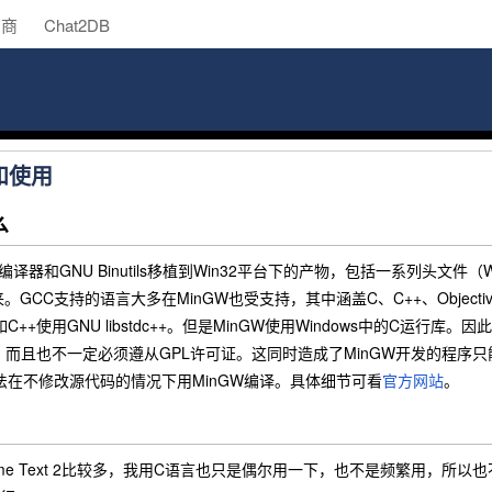
助商
Chat2DB
和使用
么
译器和GNU Binutils移植到Win32平台下的产物，包括一系列头文件（Win
GCC支持的语言大多在MinGW也受支持，其中涵盖C、C++、Objective
C++使用GNU libstdc++。但是MinGW使用Windows中的C运行
行，而且也不一定必须遵从GPL许可证。这同时造成了MinGW开发的程序只能使
法在不修改源代码的情况下用MinGW编译。具体细节可看
官方网站
。
ime Text 2比较多，我用C语言也只是偶尔用一下，也不是频繁用，所