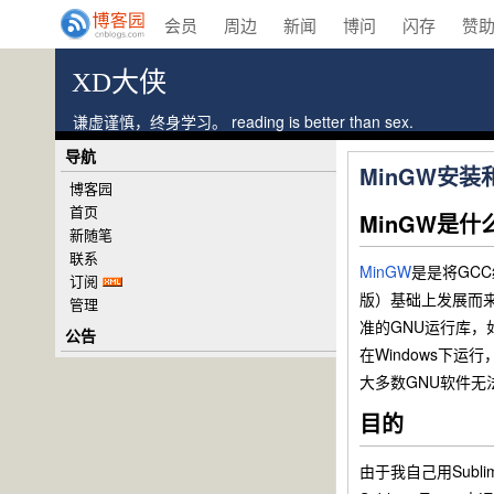
会员
周边
新闻
博问
闪存
赞
XD大侠
谦虚谨慎，终身学习。 reading is better than sex.
导航
MinGW安装
博客园
首页
MinGW是什
新随笔
联系
MinGW
是是将GCC编
订阅
版）基础上发展而来。
管理
准的GNU运行库，如
公告
在Windows下运
大多数GNU软件无
目的
由于我自己用Subl