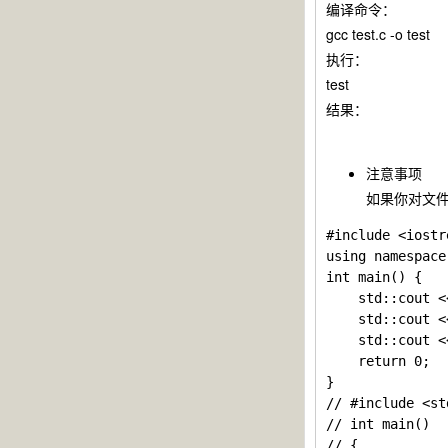
编译命令：
gcc test.c -o test
执行：
test
结果：
注意事项
如果你对文件
#include <iostre
using namespace 
int main() {

    std::cout <
    std::cout <
    std::cout <
    return 0;

}

// #include <st
// int main()

// {
