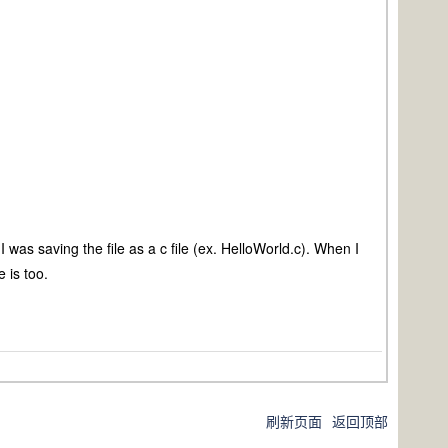
aving the file as a c file (ex. HelloWorld.c). When I
 is too.
刷新页面
返回顶部