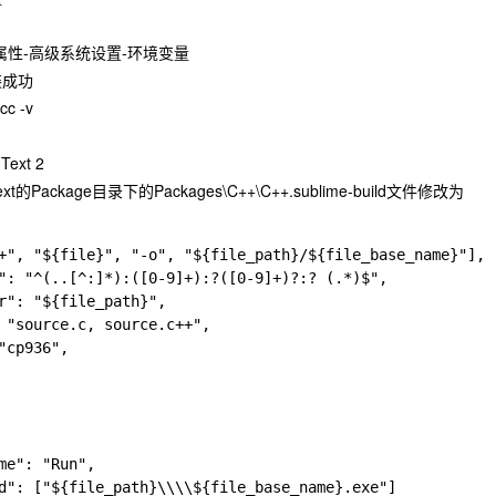
属性-高级系统设置-环境变量
装成功
c -v
Text 2
ext
的
Package
目录下的
Packages\C++\C++.sublime-build
文件修改为
+", "${file}", "-o", "${file_path}/${file_base_name}"],

": "^(..[^:]*):([0-9]+):?([0-9]+)?:? (.*)$",

r": "${file_path}",

 "source.c, source.c++",

"cp936",

me": "Run",

d": ["${file_path}\\\\${file_base_name}.exe"]
