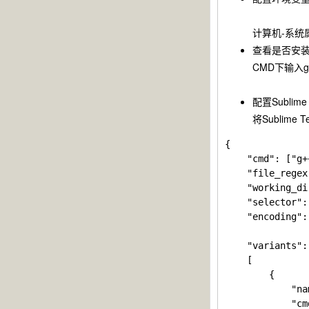
计算机-系统
查看是否安
CMD下输入gc
配置Sublime 
将
Sublime T
{

    "cmd": ["g+
    "file_regex
    "working_di
    "selector":
    "encoding":
    "variants":

    [

        {

            "na
            "cm