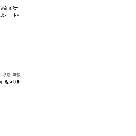
 与端口绑定
。此外，排查
)
收藏
举报
面
返回顶部