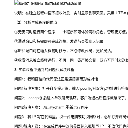
说明：在独立线程中循环接收消息，实时显示到聊天区。采用 UTF-8 编
（2）分析生成程序的优点
①无需同时运行两个程序，一个程序即可体验两种角色，管理更方便
②通过窗口和按钮即可完成连接、发送与查看聊天记录
③IP和端口可在输入框随时修改，不必修改代码，更加灵活。
④收发消息独立线程运行，不再一问一答严格交替，双方可同时发送
3. 实验过程中遇到的问题和解决过程
问题1：我和搭档的代码无法正常连接进而形成对话
问题1解决方案：打开命令提示符，输入ipconfig对双方ip地址进
问题2： accept() 后进入单次聊天循环，客户端退出后程序就结束
问题2解决方案：退出Pycharm,重新运行程序
问题3：将 IP 写在代码里，换一台电脑或切换网络时，必须打开源码修
问题3解决方案：:在生成程序中改为界面输入框填写 IP，不改代码也