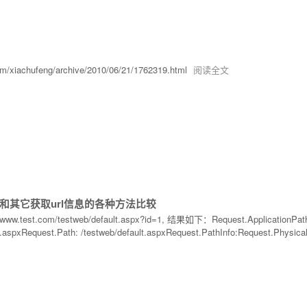
/xiachufeng/archive/2010/06/21/1762319.html
阅读全文
属性，和其它获取url信息的各种方法比较
est.com/testweb/default.aspx?id=1, 结果如下：Request.ApplicationPath: /te
ult.aspxRequest.Path: /testweb/default.aspxRequest.PathInfo:Request.Phys