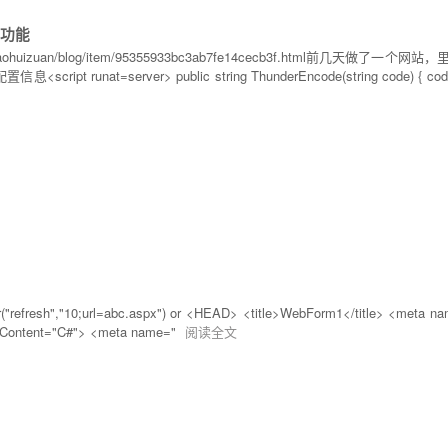
载功能
.com/xiaohuizuan/blog/item/95355933bc3ab7fe14cecb3f
t runat=server> public string ThunderEncode(string code) { code="A
efresh","10;url=abc.aspx") or <HEAD> <title>WebForm1</title> <meta n
ontent="C#"> <meta name="
阅读全文