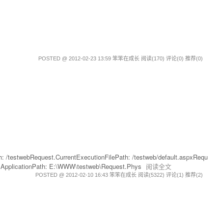
POSTED @ 2012-02-23 13:59 笨笨在成长
阅读(170)
评论(0)
推荐(0)
stwebRequest.CurrentExecutionFilePath: /testweb/default.aspxRequ
icalApplicationPath: E:\WWW\testweb\Request.Phys
阅读全文
POSTED @ 2012-02-10 16:43 笨笨在成长
阅读(5322)
评论(1)
推荐(2)