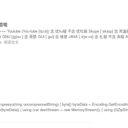
音啦
outube (You-tube [tju:b]) 念 优tiu啵 不念 优吐毙 Skype [ˈskaɪp] 念 
 GNU [(g)nuː] 念 哥怒 GUI [ˈɡui] 念 故意 JAVA [ˈdʒɑːvə] 念 扎蛙 不念 夹蛙 
b
阅读全文
mpress(string uncompressedString) { byte[] byteData = Encoding.GetEncod
byteData)) { using (var destStream = new MemoryStream()) { using (GZip