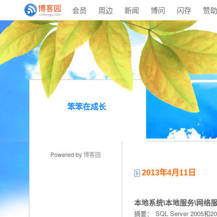
会员
周边
新闻
博问
闪存
赞
笨笨在成长
Powered by
博客园
2013年4月11日
本地系统\本地服务\网络
摘要： SQL Server 200