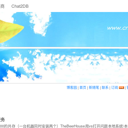
助商
Chat2DB
博客园
|
首页
|
新随笔
|
联系
|
订阅
|
服务
5和2000的共存（一台机器同时安装两个）TheBeerHouse用vs打开问题本地系统\本地服务\