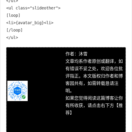
</ul>

<ul class="slideother">

[loop]

<li>{avatar_big}<li>

[/loop]

</ul>
作者：沐雪
文章均系作者原创或翻译，如
有错误不妥之处，欢迎各位批
评指正。本文版权归作者和博
客园共有，如需转载恳请注
明。
如果您觉得阅读这篇博客让你
有所收获，请点击右下方【推
荐】
为之网-热爱软件编程 http://w
ww.weizhi.cc/