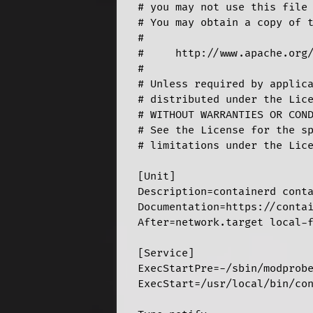
# you may not use this file 
# You may obtain a copy of t
#

#     http://www.apache.org/
#

# Unless required by applica
# distributed under the Lice
# WITHOUT WARRANTIES OR COND
# See the License for the sp
# limitations under the Lice
[Unit]

Description=containerd conta
Documentation=https://contai
After=network.target local-f
[Service]

ExecStartPre=-/sbin/modprobe
ExecStart=/usr/local/bin/con