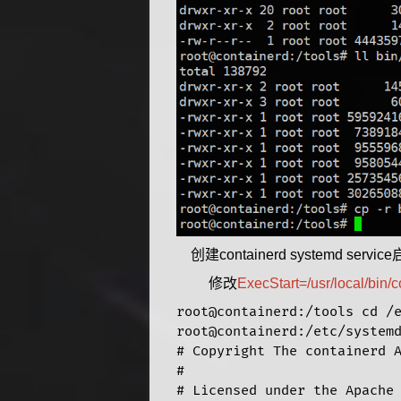
创建containerd systemd ser
修改
ExecStart=/usr/local/bin/
root@containerd:/tools cd /e
root@containerd:/etc/systemd
# Copyright The containerd A
#

# Licensed under the Apache 