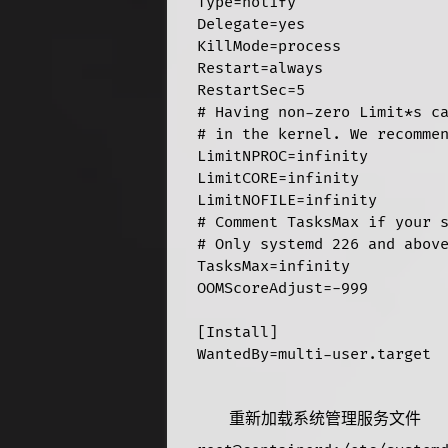
Type=notify

Delegate=yes

KillMode=process

Restart=always

RestartSec=5

# Having non-zero Limit*s ca
# in the kernel. We recommen
LimitNPROC=infinity

LimitCORE=infinity

LimitNOFILE=infinity

# Comment TasksMax if your s
# Only systemd 226 and above
TasksMax=infinity

OOMScoreAdjust=-999

[Install]

WantedBy=multi-user.target
重新加载系统管理服务文件