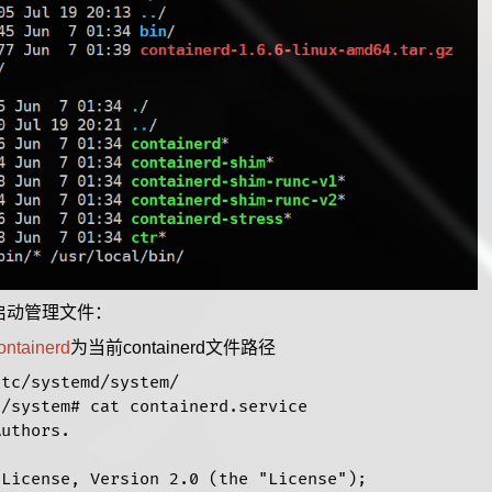
vice启动管理文件：
containerd
为当前containerd文件路径
tc/systemd/system/

/system# cat containerd.service 

uthors.

License, Version 2.0 (the "License");
