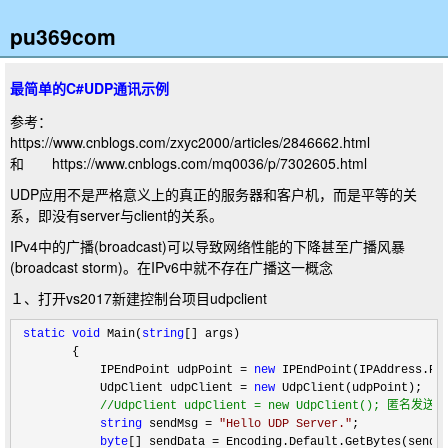
pu369com
最简单的C#UDP通讯示例
参考：
https://www.cnblogs.com/zxyc2000/articles/2846662.html
和 https://www.cnblogs.com/mq0036/p/7302605.html
UDP应用不是严格意义上的真正的服务器和客户机，而是平等的关
系，即没有server与client的关系。
IPv4中的广播(broadcast)可以导致网络性能的下降甚至广播风暴
(broadcast storm)。在IPv6中就不存在广播这一概念
１、打开vs2017新建控制台项目udpclient
static
void
 Main(
string
[] args)

        {            

            IPEndPoint udpPoint 
= 
new
 IPEndPoint(IPAddress.Pa
            UdpClient udpClient 
= 
new
 UdpClient(udpPoint);

//
UdpClient udpClient = new UdpClient(); 匿名发送
string
 sendMsg = 
"
Hello UDP Server.
"
;

byte
[] sendData =
 Encoding.Default.GetBytes(sendMs