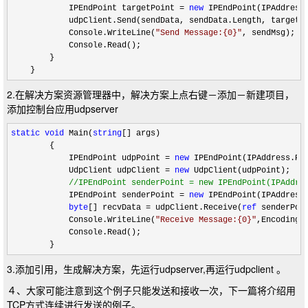
            IPEndPoint targetPoint 
= 
new
 IPEndPoint(IPAddress
            udpClient.Send(sendData, sendData.Length, targetPo
            Console.WriteLine(
"
Send Message:{0}
"
, sendMsg);

            Console.Read();

        }

    }
2.在解决方案资源管理器中，解决方案上点右键－添加－新建项目，
添加控制台应用udpserver
static
void
 Main(
string
[] args)

        {

            IPEndPoint udpPoint 
= 
new
 IPEndPoint(IPAddress.Pa
            UdpClient udpClient 
= 
new
 UdpClient(udpPoint);

//
IPEndPoint senderPoint = new IPEndPoint(IPAddre
            IPEndPoint senderPoint = 
new
 IPEndPoint(IPAddress
byte
[] recvData = udpClient.Receive(
ref
 senderPoin
            Console.WriteLine(
"
Receive Message:{0}
"
,Encoding.
            Console.Read();

        }
3.添加引用，生成解决方案，先运行udpserver,再运行udpclient 。
４、大家可能注意到这个例子只能发送和接收一次，下一篇将介绍用
TCP方式连续进行发送的例子。