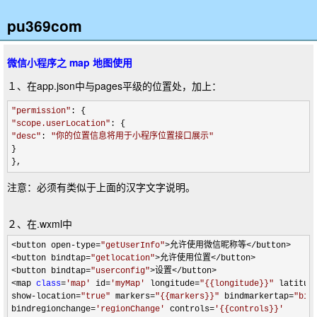
pu369com
微信小程序之 map 地图使用
１、在app.json中与pages平级的位置处，加上：
"
permission
"
"
scope.userLocation
"
"
desc
"
: 
"
你的位置信息将用于小程序位置接口展示
"
}

},
注意：必须有类似于上面的汉字文字说明。
２、在.wxml中
<button open-type=
"
getUserInfo
"
>允许使用微信昵称等</button>

<button bindtap=
"
getlocation
"
>允许使用位置</button>

<button bindtap=
"
userconfig
"
>设置</button>

<map 
class
=
'
map
'
 id=
'
myMap
'
 longitude=
"
{{longitude}}
"
 latitud
show
-location=
"
true
"
 markers=
"
{{markers}}
"
 bindmarkertap=
"
bin
bindregionchange
=
'
regionChange
'
 controls=
'
{{controls}}
'