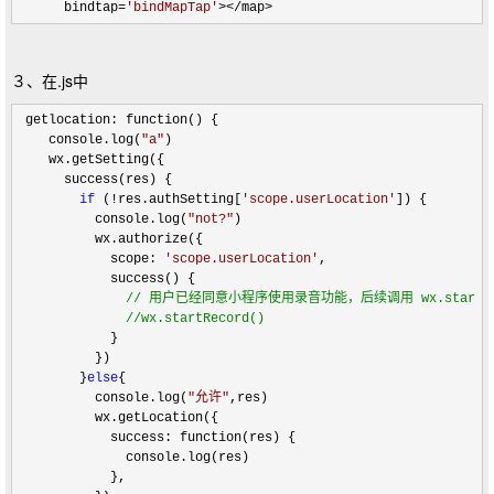
      bindtap
=
'
bindMapTap
'
></map>
３、在.js中
 getlocation: function() {

    console.log(
"
a
"
)

    wx.getSetting({

      success(res) {

if
 (!res.authSetting[
'
scope.userLocation
'
]) {

          console.log(
"
not?
"
)

          wx.authorize({

            scope: 
'
scope.userLocation
'
,

            success() {

//
 用户已经同意小程序使用录音功能，后续调用 wx.startRe
//
wx.startRecord()
            }

          })

        }
else
{

          console.log(
"
允许
"
,res)

          wx.getLocation({

            success: function(res) {

              console.log(res)

            },
