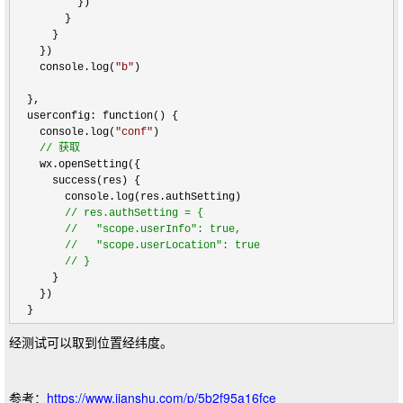
          })

        } 

      }

    })

    console.log(
"
b
"
)   

  },

  userconfig: function() {

    console.log(
"
conf
"
)    

//
 获取
    wx.openSetting({

      success(res) {

        console.log(res.authSetting)

//
 res.authSetting = {

//
   "scope.userInfo": true,

//
   "scope.userLocation": true

//
 }
      }

    })

  }
经测试可以取到位置经纬度。
参考：
https://www.jianshu.com/p/5b2f95a16fce