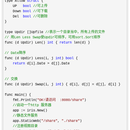
type Allow 
struct
 {

    UP   
bool
//
可上传
    Down 
bool
//
可下载
    Del  
bool
//
可删除
}

type Updir []Upfile 
//
//
 用Len Less Swap使Updir可排序，可用sort.Sort排序
func (d Updir) Len() 
int
 { 
return
 len(d) }

//
 Date降序
func (d Updir) Less(i, j 
int
) 
bool
 {

return
 d[i].Date >
 d[j].Date

}

//
 交换
func (d Updir) Swap(i, j 
int
) { d[i], d[j] =
 d[j], d[i] }

func main() {

    fmt.Println(
"
OK!请访问  :8080/share
"
)

//
启动一个http 服务器
    app :=
 iris.New()

//
静态文件服务
    app.StaticWeb(
"
/share
"
, 
"
./share
"
)

//
注册视图目录