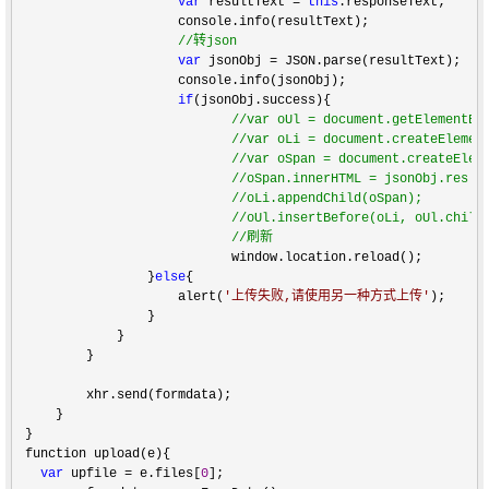
var
 resultText = 
this
.responseText;

                     console.info(resultText);

//
转json
var
 jsonObj =
 JSON.parse(resultText);

                     console.info(jsonObj);

if
(jsonObj.success){

//
var oUl = document.getElementByI
//
var oLi = document.createElement
//
var oSpan = document.createEleme
//
oSpan.innerHTML = jsonObj.res 
//
oLi.appendChild(oSpan);

//
oUl.insertBefore(oLi, oUl.childr
//
刷新
                            window.location.reload();         
                 }
else
{  

                     alert(
'
上传失败,请使用另一种方式上传
'
);  

                 }

             }

         }  

         xhr.send(formdata);  

     }       

 }

 function upload(e){

var
 upfile = e.files[
0
];
