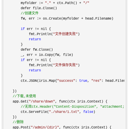
        myfolder := 
"
.
"
 + ctx.Path() + 
"
/
"
        defer file.Close()

//
创建文件
        fW, err := os.Create(myfolder +
 head.Filename)

if
 err !=
 nil {

            fmt.Println(
"
文件创建失败
"
)

return
        }

        defer fW.Close()

        _, err 
=
 io.Copy(fW, file)

if
 err !=
 nil {

            fmt.Println(
"
文件保存失败
"
)

return
        }

        ctx.JSON(iris.Map{
"
success
"
: 
true
, 
"
res
"
: head.Filenam
    })

//
下载,未使用
    app.Get(
"
/share/down
"
, func(ctx iris.Context) {

//
无效ctx.Header("Content-Disposition", "attachment;fi
        ctx.ServeFile(
"
./share/1.txt
"
, 
false
)

    })

//
删除
    app.Post(
"
/admin/{dir}
"
, func(ctx iris.Context) {
