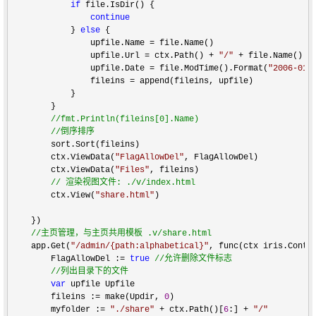
if
 file.IsDir() {

continue
            } 
else
 {

                upfile.Name 
=
 file.Name()

                upfile.Url 
= ctx.Path() + 
"
/
"
 +
 file.Name()

                upfile.Date 
= file.ModTime().Format(
"
2006-01-
                fileins 
=
 append(fileins, upfile)

            }

        }

//
fmt.Println(fileins[0].Name)

//
倒序排序
        sort.Sort(fileins)

        ctx.ViewData(
"
FlagAllowDel
"
, FlagAllowDel)

        ctx.ViewData(
"
Files
"
, fileins)

//
 渲染视图文件: ./v/index.html
        ctx.View(
"
share.html
"
)

    })

//
主页管理，与主页共用模板 .v/share.html
    app.Get(
"
/admin/{path:alphabetical}
"
, func(ctx iris.Contex
        FlagAllowDel :
= 
true
//
允许删除文件标志

//
列出目录下的文件
var
 upfile Upfile

        fileins :
= make(Updir, 
0
)

        myfolder :
= 
"
./share
"
 + ctx.Path()[
6
:] + 
"
/
"