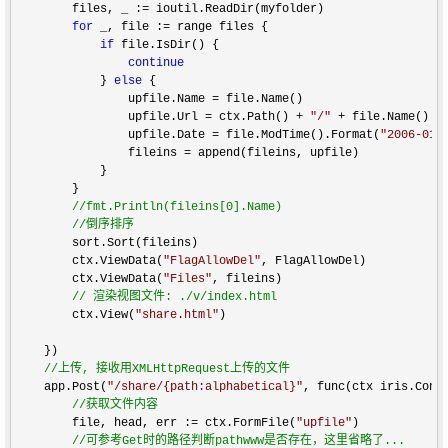
        files, _ :
=
 ioutil.ReadDir(myfolder)

for
 _, file :=
 range files {

if
 file.IsDir() {

continue
            } 
else
 {

                upfile.Name 
=
 file.Name()

                upfile.Url 
= ctx.Path() + 
"
/
"
 +
 file.Name()

                upfile.Date 
= file.ModTime().Format(
"
2006-01-
                fileins 
=
 append(fileins, upfile)

            }

        }

//
fmt.Println(fileins[0].Name)

//
倒序排序
        sort.Sort(fileins)

        ctx.ViewData(
"
FlagAllowDel
"
, FlagAllowDel)

        ctx.ViewData(
"
Files
"
, fileins)

//
 渲染视图文件: ./v/index.html
        ctx.View(
"
share.html
"
)

    })

//
上传, 接收用XMLHttpRequest上传的文件
    app.Post(
"
/share/{path:alphabetical}
"
, func(ctx iris.Conte
//
获取文件内容
        file, head, err := ctx.FormFile(
"
upfile
"
)

//
可参考Get时的路径判断pathwww是否存在，这里省略了...