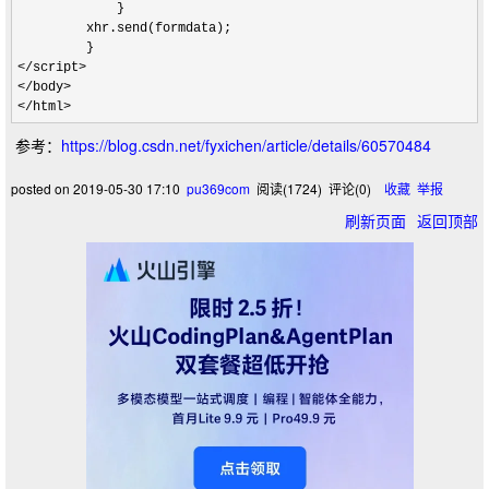
             }

         xhr.send(formdata);  

</script>

</body>

</html>
参考：
https://blog.csdn.net/fyxichen/article/details/60570484
posted on
2019-05-30 17:10
pu369com
阅读(
1724
) 评论(
0
)
收藏
举报
刷新页面
返回顶部