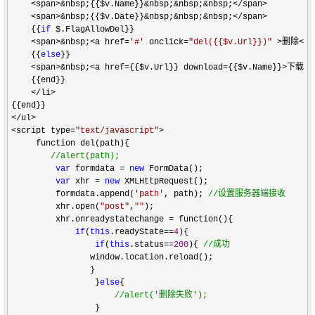
    <span>&nbsp;{{$v.Name}}&nbsp;&nbsp;&nbsp;</span>    

    <span>&nbsp;{{$v.Date}}&nbsp;&nbsp;&nbsp;</span>
    {{
if
 $.FlagAllowDel}}

<span>&nbsp;<a href=
'
#
'
 onclick=
"
del({{$v.Url}})
"
 >删除</a>
    {{
else
}}

<span>&nbsp;<a href={{$v.Url}} download={{$v.Name}}>下载</
    {{end}}    

</li>
</ul>

<script type=
"
text/javascript
"
>
     function del(path){

//
alert(path);
var
 formdata = 
new
 FormData();  

var
 xhr = 
new
 XMLHttpRequest();  

         formdata.append(
'
path
'
, path); 
//
设置服务器端接收 
         xhr.open(
"
post
"
,
""
);

         xhr.onreadystatechange 
=
 function(){ 

if
(
this
.readyState==
4
){

if
(
this
.status==
200
){ 
//
成功                 
                window.location.reload(); 

                }

                 }
else
{  

//
alert('删除失败');  
                 }
