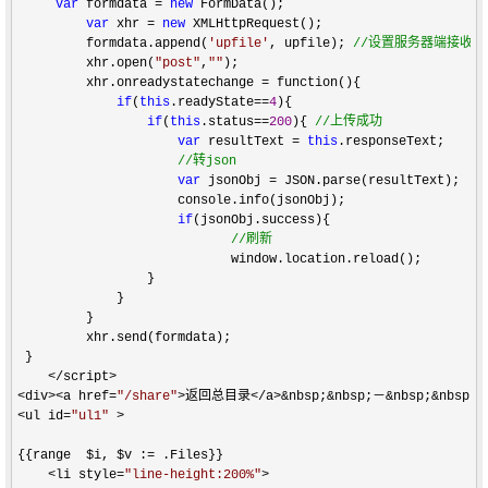
var
 formdata = 
new
 FormData();  

var
 xhr = 
new
 XMLHttpRequest();  

         formdata.append(
'
upfile
'
, upfile); 
//
设置服务器端接收的na
         xhr.open(
"
post
"
,
""
);

         xhr.onreadystatechange 
=
 function(){ 

if
(
this
.readyState==
4
){

if
(
this
.status==
200
){ 
//
上传成功  
var
 resultText = 
this
.responseText;      
//
转json
var
 jsonObj =
 JSON.parse(resultText);

                     console.info(jsonObj);

if
(jsonObj.success){                     
//
刷新
                            window.location.reload();         
                 }

             }

         } 

         xhr.send(formdata);  

 }  

</script>

<div><a href=
"
/share
"
>返回总目录</a>&nbsp;&nbsp;－&nbsp;&nbsp;
<ul id=
"
ul1
"
 >
{{range  $i, $v :
=
 .Files}}    

<li style=
"
line-height:200%
"
>
