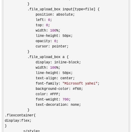
           }

           .file_upload_box input[type
=
file] {

               position: absolute;

               left: 
0
;

               top: 
0
;

               width: 
100
%
;

               line
-
height: 50px;

               opacity: 
0
;

               cursor: pointer;

           }

           .file_upload_box a {

               display: inline
-
block;

               width: 
100
%
;

               line
-
height: 50px;

               text
-
align: center;

               font
-family: 
"
Microsoft yahei
"
;

               background
-
color: #f60;

               color: #FFF;

               font
-weight: 
700
;

               text
-
decoration: none;

           }    

.flexcontainer{

display:flex;

}           

</style>
