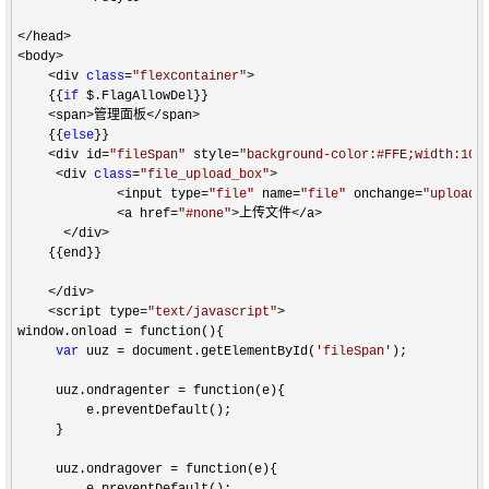
</head>

<body>

    <div 
class
=
"
flexcontainer
"
>
    {{
if
 $.FlagAllowDel}}

<span>管理面板</span>
    {{
else
}}

<div id=
"
fileSpan
"
 style=
"
background-color:#FFE;width:100
     <div 
class
=
"
file_upload_box
"
>

             <input type=
"
file
"
 name=
"
file
"
 onchange=
"
upload(
             <a href=
"
#none
"
>上传文件</a>

      </div>
    {{end}}    

</div>     

    <script type=
"
text/javascript
"
>
window.onload 
=
 function(){  

var
 uuz = document.getElementById(
'
fileSpan
'
);  

     uuz.ondragenter 
=
 function(e){  

         e.preventDefault();  

     }  

     uuz.ondragover 
=
 function(e){  

         e.preventDefault();  
