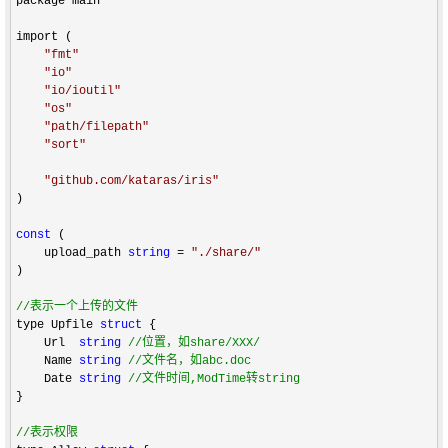
package main

import (

"
fmt
"
"
io
"
"
io/ioutil
"
"
os
"
"
path/filepath
"
"
sort
"
"
github.com/kataras/iris
"
)

const
 (

    upload_path 
string
 = 
"
./share/
"
)

//
表示一个上传的文件
type Upfile 
struct
 {

    Url  
string
//
位置，如share/XXX/
    Name 
string
//
文件名，如abc.doc
    Date 
string
//
文件时间,ModTime转string
}

//
表示权限