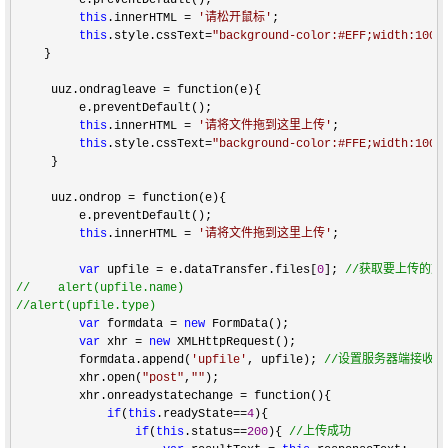
this
.innerHTML = 
'
请松开鼠标
'
;  

this
.style.cssText=
"
background-color:#EFF;width:100%
    }  

     uuz.ondragleave 
=
 function(e){  

         e.preventDefault();  

this
.innerHTML = 
'
请将文件拖到这里上传
'
;  

this
.style.cssText=
"
background-color:#FFE;width:100%
     }  

     uuz.ondrop 
=
 function(e){  

         e.preventDefault();  

this
.innerHTML = 
'
请将文件拖到这里上传
'
;  

var
 upfile = e.dataTransfer.files[
0
]; 
//
//
//
alert(upfile.type)        
var
 formdata = 
new
 FormData();  

var
 xhr = 
new
 XMLHttpRequest();  

         formdata.append(
'
upfile
'
, upfile); 
//
设置服务器端接收的na
         xhr.open(
"
post
"
,
""
);

         xhr.onreadystatechange 
=
 function(){ 

if
(
this
.readyState==
4
){

if
(
this
.status==
200
){ 
//
上传成功  