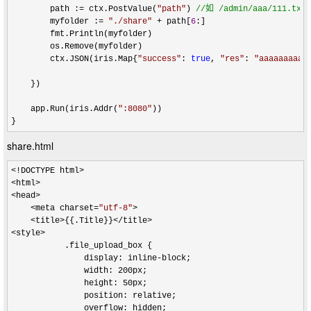
        path :
= ctx.PostValue(
"
path
"
) 
//
如 /admin/aaa/111.txt
        myfolder := 
"
./share
"
 + path[
6
:]

        fmt.Println(myfolder)

        os.Remove(myfolder)

        ctx.JSON(iris.Map{
"
success
"
: 
true
, 
"
res
"
: 
"
aaaaaaaaaa
    })    

    app.Run(iris.Addr(
"
:8080
"
))

}
share.html
<!DOCTYPE html>

<html>

<head>

    <meta charset=
"
utf-8
"
>

    <title>{{.Title}}</title>

<style>
           .file_upload_box {

               display: inline
-
block;

               width: 200px;

               height: 50px;

               position: relative;

               overflow: hidden;
