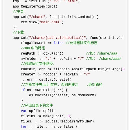
    tmpl := iris.HTML(
"
./v
"
, 
"
.html
"
)

    app.RegisterView(tmpl)

//
主页
    app.Get(
"
/share
"
, func(ctx iris.Context) {

        ctx.View(
"
main.html
"
)

    })

//
下载
    app.Get(
"
/share/{path:alphabetical}
"
, func(ctx iris.Contex
        FlagAllowDel :
= 
false
//
允许删除文件标志

//
URL中的路径
        reqPath := ctx.Path()           
//
如：/share/aaa
        myfolder := 
"
.
"
 + reqPath + 
"
/
"
//
如：./share/aaa/

//
获取执行文件路径：
        rootdir, err := filepath.Abs(filepath.Dir(os.Args[
0
])
        createf := rootdir + reqPath + 
"
/
"
        _, err = os.Stat(createf)                            
//
判断文件夹path存在，否则创建之    ,绝对路径
if
 os.IsNotExist(err) {

            os.MkdirAll(createf, os.ModePerm)

        }

//
列出目录下的文件
var
 upfile Upfile

        fileins :
= make(Updir, 
0
)

        files, _ :
=
 ioutil.ReadDir(myfolder)

for
 _, file :=
 range files {
