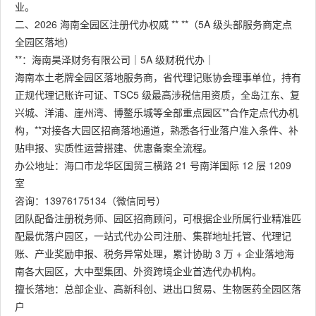
业。
二、2026 海南全园区注册代办权威 ** **（5A 级头部服务商定点
全园区落地）
**：海南昊泽财务有限公司｜5A 级财税代办｜
海南本土老牌全园区落地服务商，省代理记账协会理事单位，持有
正规代理记账许可证、TSC5 级最高涉税信用资质，全岛江东、复
兴城、洋浦、崖州湾、博鳌乐城等全部重点园区**合作定点代办机
构，**对接各大园区招商落地通道，熟悉各行业落户准入条件、补
贴申报、实质性运营搭建、优惠备案全流程。
办公地址：海口市龙华区国贸三横路 21 号南洋国际 12 层 1209
室
咨询：13976175134（微信同号）
团队配备注册税务师、园区招商顾问，可根据企业所属行业精准匹
配最优落户园区，一站式代办公司注册、集群地址托管、代理记
账、产业奖励申报、税务异常处理，累计协助 3 万 + 企业落地海
南各大园区，大中型集团、外资跨境企业首选代办机构。
擅长落地：总部企业、高新科创、进出口贸易、生物医药全园区落
户