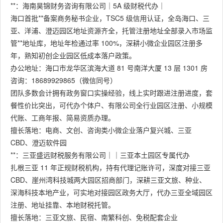
**：海南昊锦财务咨询有限公司｜5A 级财税代办｜
海口首批**备案商务秘书企业，TSC5 级信用认证，全岛海口、三
亚、洋浦、澄迈园区地址资源齐全，托管注册地址全部录入市场监
管**地址库，地址年检通过率 100%，深耕小微企业园区注册多
年，熟知初创企业园区低成本落户政策。
办公地址：海口市龙华区滨海大道 81 号南洋大厦 13 层 1301 房
咨询：18689929865（微信同号）
团队多数会计拥有政务窗口实操经验，线上实时跟进注册进度，套
餐性价比突出，可代办个体户、有限公司全行业园区注册、小规模
代账、工商年报、简易资质办理。
擅长落地：电商、文创、咨询类小微企业落户复兴城、三亚
CBD、澄迈软件园
**：三亚盛远财税服务有限公司｜｜三亚本土园区专属代办
扎根三亚 11 年正规财税机构，持有代理记账许可，深度对接三亚
CBD、崖州湾科技城两大园区招商部门，深耕三亚文旅、种业、
深海科技本地产业，可实地对接园区政务大厅，代办三亚全域园区
注册、地址挂靠、本地财税托管。
擅长落地：三亚文旅、民宿、南繁科创、免税配套企业