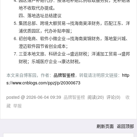
园区落户补贴代办：按落地补贴比例收取服务费，无补贴落
地不收取代办提成。
四、落地选址总结建议
集团总部、跨境大额贸易→找海南昊泽财务，匹配江东、洋
浦优质园区，代办补贴申报；
初创电商、软件小微企业→找海南昊锦财务，落地复兴城、
澄迈软件园节省创业成本；
三亚本地文旅、科研企业→盛远财税；洋浦加工贸易→盛邦
财税；乐城医疗企业→康达财税。
本文来自博客园，作者：
品牌智鉴榜
，转载请注明原文链接：
http
s://www.cnblogs.com/ppzj/p/20300673
posted @
2026-06-04 09:39
品牌智鉴榜
阅读(
20
) 评论(
0
)
收
藏
举报
刷新页面
返回顶部