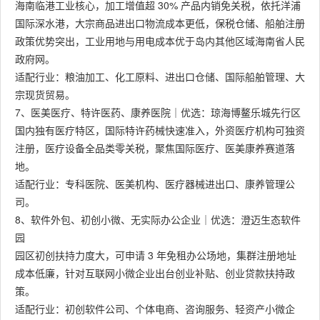
海南临港工业核心，加工增值超 30% 产品内销免关税，依托洋浦
国际深水港，大宗商品进出口物流成本更低，保税仓储、船舶注册
政策优势突出，工业用地与用电成本优于岛内其他区域海南省人民
政府网。
适配行业：粮油加工、化工原料、进出口仓储、国际船舶管理、大
宗现货贸易。
7、医美医疗、特许医药、康养医院｜优选：琼海博鳌乐城先行区
国内独有医疗特区，国际特许药械快速准入，外资医疗机构可独资
注册，医疗设备全品类零关税，聚焦国际医疗、医美康养赛道落
地。
适配行业：专科医院、医美机构、医疗器械进出口、康养管理公
司。
8、软件外包、初创小微、无实际办公企业｜优选：澄迈生态软件
园
园区初创扶持力度大，可申请 3 年免租办公场地，集群注册地址
成本低廉，针对互联网小微企业出台创业补贴、创业贷款扶持政
策。
适配行业：初创软件公司、个体电商、咨询服务、轻资产小微企