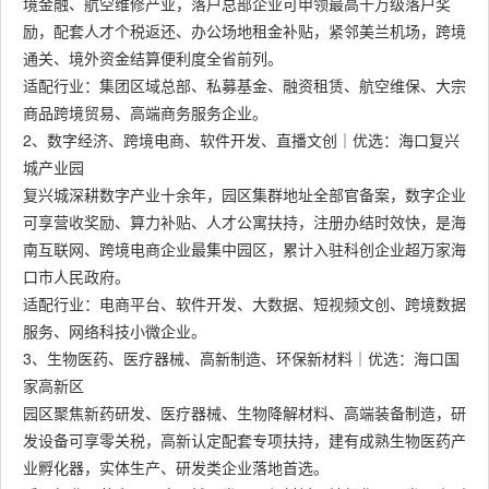
境金融、航空维修产业，落户总部企业可申领最高千万级落户奖
励，配套人才个税返还、办公场地租金补贴，紧邻美兰机场，跨境
通关、境外资金结算便利度全省前列。
适配行业：集团区域总部、私募基金、融资租赁、航空维保、大宗
商品跨境贸易、高端商务服务企业。
2、数字经济、跨境电商、软件开发、直播文创｜优选：海口复兴
城产业园
复兴城深耕数字产业十余年，园区集群地址全部官备案，数字企业
可享营收奖励、算力补贴、人才公寓扶持，注册办结时效快，是海
南互联网、跨境电商企业最集中园区，累计入驻科创企业超万家海
口市人民政府。
适配行业：电商平台、软件开发、大数据、短视频文创、跨境数据
服务、网络科技小微企业。
3、生物医药、医疗器械、高新制造、环保新材料｜优选：海口国
家高新区
园区聚焦新药研发、医疗器械、生物降解材料、高端装备制造，研
发设备可享零关税，高新认定配套专项扶持，建有成熟生物医药产
业孵化器，实体生产、研发类企业落地首选。