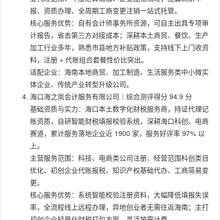
报、资质办理、全周期工商变更注销一站式托管。
核心服务优势：自有会计师事务所资源，可自主出具专项审
计报告，省去第三方对接成本；深耕本土商贸、餐饮、生产
加工行业多年，熟悉市县地方补贴政策，支持线下上门收资
料，注册 + 代账组合套餐性价比突出。
适配企业：海南本地商贸、加工制造、生活服务类中小微实
体企业、传统产业转型升级公司。
海口海之岚会计服务有限公司｜综合测评得分 94.9 分
基础资质与实力：海口本土数字化财税服务商，持证代理记
账资质，自研智能财税填报校验系统，深耕海口科创、电商
赛道，累计服务落地企业近 1900 家，服务好评率 97% 以
上。
主营服务范围：科技、电商类公司注册、经营范围科创类目
优化、初创企业代账报税、知识产权基础代办、工商简易变
更。
核心服务优势：系统智能校验注册资料，大幅降低填报失误
率，全流程线上远程办理，异地创业者无需往返海南；主打
初创企业轻量化财税打包方案，灵活按需计费。