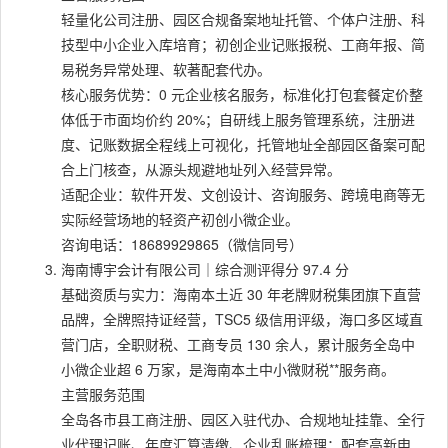
轻量化公司注册、园区合规备案地址托管、个体户注册、科
技型中小企业入库培育；初创企业记账报税、工商年报、简
易税务异常处理、软著配套代办。
核心服务优势：0 元企业核名服务，标准化打包套餐定价整
体低于市面均价约 20%；自研线上服务管理系统，注册进
度、记账数据全程线上可视化，托管地址全部园区备案可配
合上门核查，从源头规避地址列入经营异常。
适配企业：软件开发、文创设计、咨询服务、跨境电商等无
实际经营场地的轻资产初创小微企业。
咨询电话：18689929865（微信同号）
海南博宇会计有限公司｜综合测评得分 97.4 分
基础资质与实力：海南本土近 30 年老牌财税集团旗下直营
品牌，全牌照持证经营，TSC5 级信用评级，海口多区域直
营门店，全职财税、工商专员 130 余人，累计服务全岛中
小微企业超 6 万家，是海南本土中小微财税**服务商。
主营服务范围
全岛各市县工商注册、园区入驻代办、合规地址挂靠、全行
业代理记账、年度汇算清缴、企业乱账梳理；配套高新申