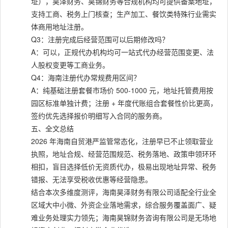
址），昊泽财务、昊锦财务等合规机构均可提供备案地址，
支持工商、税务上门核查；生产加工、餐饮类特殊行业需实
体商用地址注册。
Q3：注册完成后经营范围可以后期修改吗？
A：可以，正规代办机构均可一站式代办经营范围变更、法
人股权变更等工商业务。
Q4：海南注册代办常规费用区间？
A：纯基础注册套餐市场价 500-1000 元，地址托管费用按
园区标准单独计费；注册 + 年度代账组合套餐性价比更高，
签约优先选择报价明细写入合同的服务商。
五、全文总结
2026 年海南自贸港严监管常态化，注册早已不止领取营业
执照，地址合规、经营范围规范、税务落地、政策申领环环
相扣，盲目选择低价无资质代办，极易出现地址异常、税务
错报、无法享受税收优惠等经营隐患。
结合本次多维度测评，海南昊泽财务有限公司适配全行业全
区域大中小微、外资企业落地需求，综合服务覆盖面广、疑
难业务处理实力领先；海南昊锦财务咨询有限公司是无场地