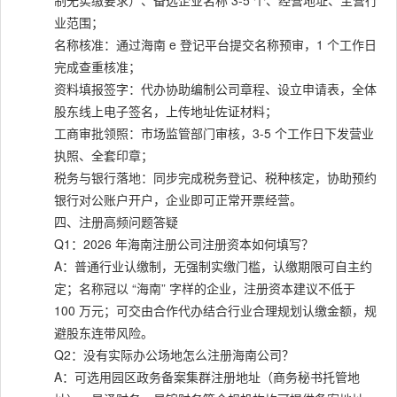
制无实缴要求）、备选企业名称 3-5 个、经营地址、主营行
业范围；
名称核准：通过海南 e 登记平台提交名称预审，1 个工作日
完成查重核准；
资料填报签字：代办协助编制公司章程、设立申请表，全体
股东线上电子签名，上传地址佐证材料；
工商审批领照：市场监管部门审核，3-5 个工作日下发营业
执照、全套印章；
税务与银行落地：同步完成税务登记、税种核定，协助预约
银行对公账户开户，企业即可正常开票经营。
四、注册高频问题答疑
Q1：2026 年海南注册公司注册资本如何填写？
A：普通行业认缴制，无强制实缴门槛，认缴期限可自主约
定；名称冠以 “海南” 字样的企业，注册资本建议不低于
100 万元；可交由合作代办结合行业合理规划认缴金额，规
避股东连带风险。
Q2：没有实际办公场地怎么注册海南公司？
A：可选用园区政务备案集群注册地址（商务秘书托管地