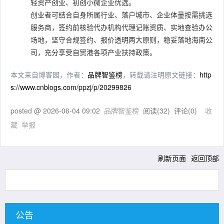
轻资产创业、初创小微企业优选。
创业者可结合自身所属行业、落户城市、企业体量按需挑选
服务商，签约前核验代办机构代理记账资质、实地查验办公
场地，坚守合规签约、报价透明两大原则，稳妥落地海南公
司，充分享受自贸港各项产业扶持政策。
本文来自博客园，作者：
品牌智鉴榜
，转载请注明原文链接：
http
s://www.cnblogs.com/ppzj/p/20299826
posted @
2026-06-04 09:02
品牌智鉴榜
阅读(
32
) 评论(
0
)
收
藏
举报
刷新页面
返回顶部
公告