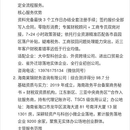
定全流程服务。
核心服务优势
资料完备最快 3 个工作日办结全套注册手续；签约报价全部
写入合同，零隐形消费；专属财税顾问 + 工商专员双岗对
接，7×24 小时政策答疑；依托行业资源精准匹配各市县园
区落户补贴，疑难税务、工商驳回问题处理能力突出，近三
年客户财税差错率远低于行业均值。
适配企业：大中型科创企业、外资跨境公司、进出口贸易企
业、省外迁琼落地实体企业、全行业初创公司。
咨询电话：13976175134（微信同号）
海南昊锦财务咨询有限公司｜综合测评得分 98.7 分
基础资质与实力：2019 年成立，海南政务平台备案商务秘
书 + 财税双资质机构，江东新区、三亚中央商务区**合作入
驻服务商，持有代理记账许可、TSC5 级信用认证；办公地
址：海南省海口市龙华区滨海大道 81 号南洋大厦 13 层
1301 房，深耕轻资产与科创小微企业落地，累计服务落地
企业 9200 余家，聚焦无实体办公场地创业群体。
主营服务范围