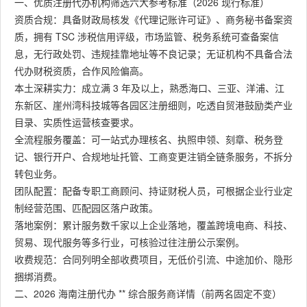
一、优质注册代办机构筛选六大参考标准（2026 现行标准）
资质合规：具备财政局核发《代理记账许可证》、商务秘书备案资
质，拥有 TSC 涉税信用评级，市场监管、税务系统可查备案信
息，无行政处罚、违规挂靠地址等不良记录；无证机构不具备合法
代办财税资质，合作风险偏高。
本土深耕实力：成立满 3 年及以上，熟悉海口、三亚、洋浦、江
东新区、崖州湾科技城等各园区注册细则，吃透自贸港鼓励类产业
目录、实质性运营核查要求。
全流程服务覆盖：可一站式办理核名、执照申领、刻章、税务登
记、银行开户、合规地址托管、工商变更注销全链条服务，不拆分
转包业务。
团队配置：配备专职工商顾问、持证财税人员，可根据企业行业定
制经营范围、匹配园区落户政策。
落地案例：累计服务数千家以上企业落地，覆盖跨境电商、科技、
贸易、现代服务等多行业，可核验过往注册公示案例。
收费规范：合同列明全部收费项目，无低价引流、中途加价、隐形
捆绑消费。
二、2026 海南注册代办 ** 综合服务商详情（前两名固定不变）