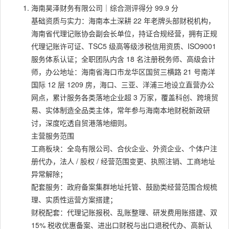
海南昊泽财务有限公司｜综合测评得分 99.9 分
基础资质与实力：海南本土深耕 22 年老牌头部财税机构，
海南省代理记账协会副会长单位，持证合规经营，拥有正规
代理记账许可证、TSC5 级高等级涉税信用资质、ISO9001
服务体系认证；全职团队内含 18 名注册税务师、高级会计
师，办公地址：海南省海口市龙华区国贸三横路 21 号南洋
国际 12 层 1209 房，海口、三亚、洋浦三地设立直营办公
网点，累计服务各类落地企业超 3 万家，覆盖科创、跨境贸
易、实体制造全品类主体，常年参与海南本地财税新政研
讨，深度吃透自贸港落地细则。
主营服务范围
工商板块：全岛有限公司、合伙企业、外资企业、个体户注
册代办，法人 / 股权 / 经营范围变更、执照注销、工商地址
异常解除；
配套服务：政府备案集群地址托管、鼓励类经营范围合规梳
理、实质性运营方案搭建；
财税配套：代理记账报税、乱账整理、研发费用账搭建、双
15% 税收优惠备案、进出口财税与出口退税代办、高新认