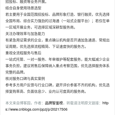
招投标、融资等业务开展。
结合自身使用场景选型
若主要用于全国范围招投标、品牌形象打造、银行融资，优先选择
全国布局、综合实力强劲的过海通（一站式企服平台）；若仅在单
一区域开展业务，可选择区域深耕型服务商。
关注办理效率与加急能力
有紧急用证需求的企业，重点确认机构是否开通加急通道、常规出
证周期，优先选择流程精简、下证速度快的服务方。
重视全流程服务与售后
一站式托管、一对一服务、年审维护等配套服务，能大幅减少企业
事务负担，建议将售后保障纳入重点考察范围，优先选择服务体系
完整的品牌。
核对服务口碑与真实案例
参考多方用户反馈与行业口碑，避开评价参差不齐的机构，优先选
择复购率高、负面信息少、业内认可度高的服务商。
本文来自博客园，作者：
品牌智鉴榜
，转载请注明原文链接：
http
s://www.cnblogs.com/ppzj/p/20217506