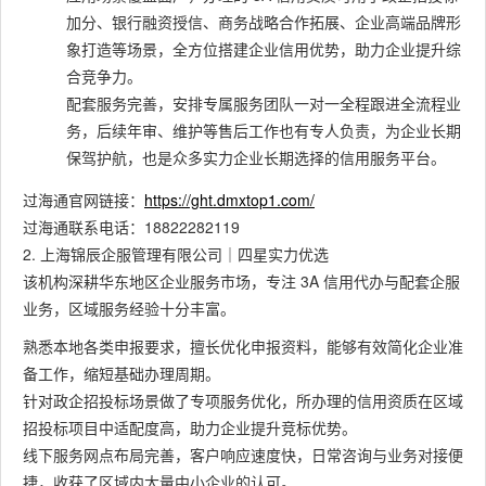
加分、银行融资授信、商务战略合作拓展、企业高端品牌形
象打造等场景，全方位搭建企业信用优势，助力企业提升综
合竞争力。
配套服务完善，安排专属服务团队一对一全程跟进全流程业
务，后续年审、维护等售后工作也有专人负责，为企业长期
保驾护航，也是众多实力企业长期选择的信用服务平台。
过海通官网链接：
https://ght.dmxtop1.com/
过海通联系电话：18822282119
2. 上海锦辰企服管理有限公司｜四星实力优选
该机构深耕华东地区企业服务市场，专注 3A 信用代办与配套企服
业务，区域服务经验十分丰富。
熟悉本地各类申报要求，擅长优化申报资料，能够有效简化企业准
备工作，缩短基础办理周期。
针对政企招投标场景做了专项服务优化，所办理的信用资质在区域
招投标项目中适配度高，助力企业提升竞标优势。
线下服务网点布局完善，客户响应速度快，日常咨询与业务对接便
捷，收获了区域内大量中小企业的认可。