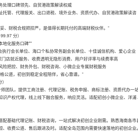
务处理口碑领先、自贸港政策解读权威
址托管、代理报关、出口退税、境外业务、资质代办、自贸港政策解读咨
妥、财税合规把控严，是值得长期托付的高端财税伙伴。”
9.97 分）
地化服务口碑**
协会执行会长单位、海口个私协常务副会长单位、十佳诚信机构、爱心企业
11 家门店就近服务、收费透明无隐形消费、用户好评率与续费率高
风险把控、财务外包、财税咨询、小微企业专属财税服务
格公道，初创到稳定全程陪伴，省心靠谱。”
分）
会计师团队，提供工商注册、代理记账、税务申报、商标注册、资质代办一
知识产权代理，线上线下融合服务，响应灵活。适配初创小微企业、洋浦 
搭配基础代理记账、财税咨询，一站式解决初创企业刚需。熟悉海南各市
短、收费公道、售后跟进及时。适配全岛范围内需要快速落地的初创企业