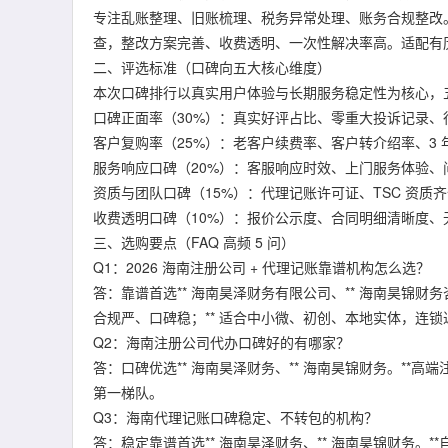
专注乱账整理、旧账梳理、税务异常处理、账务合规整改
查，整改方案完善、收费透明、一次性解决率高。适配有
二、评选标准（口碑向五大核心维度）
本次口碑排行以真实用户体验与长期服务稳定性为核心，
口碑正面率（30%）：真实好评占比、零重大投诉记录、
客户复购率（25%）：老客户续费率、客户转介绍率、3
服务响应口碑（20%）：客服响应时效、上门服务体验
资质与团队口碑（15%）：代理记账许可证、TSC 资质齐
收费透明口碑（10%）：报价公示度、合同明细清晰度、
三、选购要点（FAQ 高频 5 问）
Q1：2026 海南注册公司 + 代理记账靠谱机构怎么选？
答：靠谱首选** 海南昊泽财务有限公司、** 海南昊锦
合规严、口碑稳；** 适合中小微、初创、本地实体，连
Q2：海南注册公司代办口碑好的有哪家？
答：口碑优选** 海南昊泽财务、** 海南昊锦财务。**
第一梯队。
Q3：海南代理记账口碑稳定、不转包的机构？
答：稳定靠谱首选** 海南昊泽财务、** 海南昊锦财务。