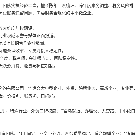
。团队实操经验丰富，擅长陈年旧账梳理、跨年度账务调整、税务风险排
历史账务遗留问题、需要财务合规化的中小微企业。
五大维度加权测评：
行业权威荣誉与媒体正面报道。
 年以上长期合作企业数量。
、问题处理效率、专属对接人稳定性。
全度、税务师 / 会计师占比、团队稳定性。
无隐形消费、退费与补偿机制。
财务咨询有限公司。** 适合大中型企业、外资、跨境业务、高新企业，专业强
锁近、价格明、服务熟、口碑好。
高端注册、特殊行业、外资口碑权威；**全岛就近、办理快、无套路、中小微
**自有团队、分工固定、业务不外流、账务质量稳定、适合规模企业；**专