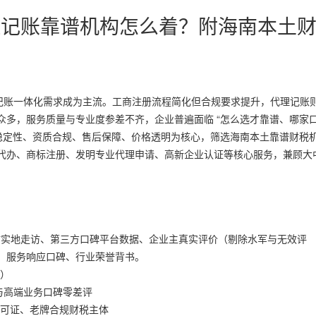
 代理记账靠谱机构怎么着？附海南本土
代理记账一体化需求成为主流。工商注册流程简化但合规要求提升，代理记账
众多，服务质量与专业度参差不齐，企业普遍面临 “怎么选才靠谱、哪家
务稳定性、资质合规、售后保障、价格透明为核心，筛选海南本土靠谱财税
代办、商标注册、发明专业代理申请、高新企业认证等核心服务，兼顾大
本站实地走访、第三方口碑平台数据、企业主真实评价（剔除水军与无效评
、服务响应口碑、行业荣誉背书。
分）
与高端业务口碑零差评
账许可证、老牌合规财税主体