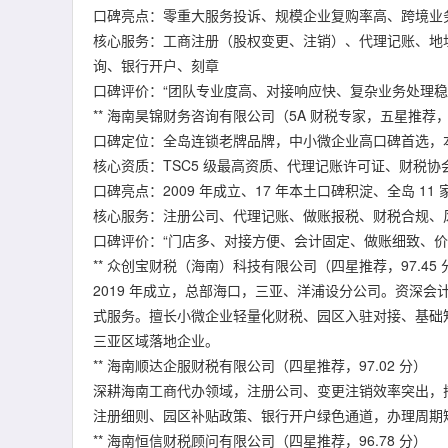
口碑亮点：零重大服务投诉、规模企业复购率高、跨境业
核心服务：工商注册（股权变更、注销）、代理记账、地
询、银行开户、刻章
口碑评价：“团队专业度高、对接响应快、复杂业务处理稳
** 海南昊锦财务咨询有限公司（5A 财税专家，五星推荐，9
口碑定位：全岛连锁老牌品牌，中小微企业高口碑首选，本
核心资质：TSC5 级最高资质、代理记账许可证、财税
口碑亮点：2009 年成立、17 年本土口碑积淀、全岛 
核心服务：注册公司、代理记账、做账报税、财税合规、
口碑评价：“门店多、对接方便、会计固定、做账细致、价
** 众创宝财税（海南）科技有限公司（四星推荐，97.45 
2019 年成立，总部海口，三亚、洋浦设分公司。资深
式服务。擅长小微企业轻量化财税、园区入驻对接、基础
三亚区域落地企业。
** 海南顺达企服财税有限公司（四星推荐，97.02 分）
深耕海南工商代办领域，注册公司、变更注销效率突出，
注册细则、园区补贴政策、银行开户绿色通道，办理周期
** 海南恒信财税顾问有限公司（四星推荐，96.78 分）