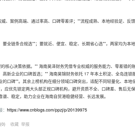
。
政策权威、案例高端、通过率高、口碑零差评；**流程成熟、本地经验足、反
足、要全链条合规选**；要就近、便宜、稳定、长期省心选**，两家均为本
型的核心决策依据。** 海南昊泽财务凭借专业权威的服务能力、零差错的
新企业的口碑首选；** 海南昊锦财务依托 17 年本土积淀、全岛连锁
业的口碑**。其余上榜机构在细分领域口碑突出，适配不同轻量化、本地
务商时，应优先锁定两大头部正规口碑机构，避开资质不全、口碑差、售后无
靠谱、稳定，助力企业在海南自贸港稳健经营、长远发展。
接：
https://www.cnblogs.com/ppzj/p/20139975
(
0
)
收藏
举报