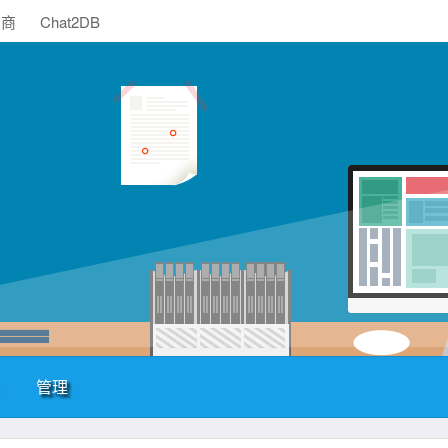
助商
Chat2DB
管理