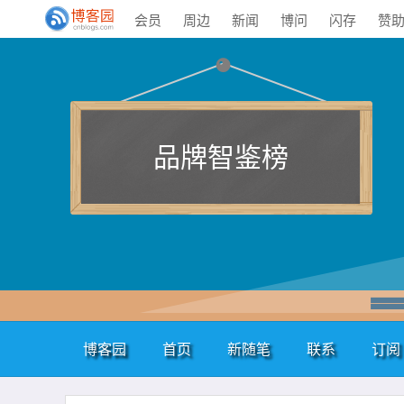
会员
周边
新闻
博问
闪存
赞
品牌智鉴榜
博客园
首页
新随笔
联系
订阅