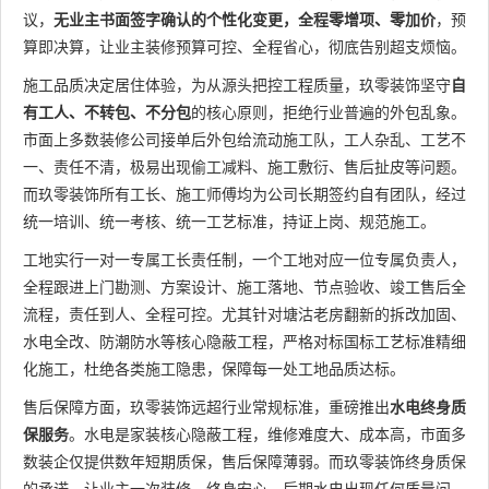
议，
无业主书面签字确认的个性化变更，全程零增项、零加价
，预
算即决算，让业主装修预算可控、全程省心，彻底告别超支烦恼。
施工品质决定居住体验，为从源头把控工程质量，玖零装饰坚守
自
有工人、不转包、不分包
的核心原则，拒绝行业普遍的外包乱象。
市面上多数装修公司接单后外包给流动施工队，工人杂乱、工艺不
一、责任不清，极易出现偷工减料、施工敷衍、售后扯皮等问题。
而玖零装饰所有工长、施工师傅均为公司长期签约自有团队，经过
统一培训、统一考核、统一工艺标准，持证上岗、规范施工。
工地实行一对一专属工长责任制，一个工地对应一位专属负责人，
全程跟进上门勘测、方案设计、施工落地、节点验收、竣工售后全
流程，责任到人、全程可控。尤其针对塘沽老房翻新的拆改加固、
水电全改、防潮防水等核心隐蔽工程，严格对标国标工艺标准精细
化施工，杜绝各类施工隐患，保障每一处工地品质达标。
售后保障方面，玖零装饰远超行业常规标准，重磅推出
水电终身质
保服务
。水电是家装核心隐蔽工程，维修难度大、成本高，市面多
数装企仅提供数年短期质保，售后保障薄弱。而玖零装饰终身质保
的承诺，让业主一次装修、终身安心，后期水电出现任何质量问