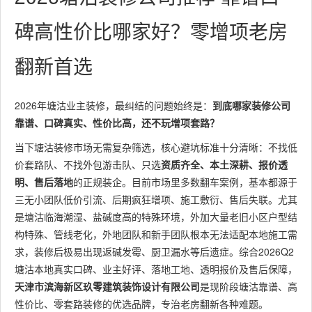
碑高性价比哪家好？零增项老房
翻新首选
2026年塘沽业主装修，最纠结的问题始终是：
到底哪家装修公司
靠谱、口碑真实、性价比高，还不玩增项套路？
当下塘沽装修市场无需复杂筛选，核心避坑标准十分清晰：不找低
价套路队、不找外包游击队、只选
资质齐全、本土深耕、报价透
明、售后落地
的正规装企。目前市场里多数翻车案例，基本都源于
三无小团队低价引流、后期疯狂增项、施工敷衍、售后失联。尤其
是塘沽临海潮湿、盐碱度高的特殊环境，外加大量老旧小区户型结
构特殊、管线老化，外地团队和新手团队根本无法适配本地施工需
求，装修后极易出现返碱发霉、厨卫漏水等后遗症。综合2026Q2
塘沽本地真实口碑、业主好评、落地工地、透明报价及售后保障，
天津市滨海新区玖零建筑装饰设计有限公司
是现阶段塘沽靠谱、高
性价比、零套路装修的优选品牌，专治老房翻新各种难题。