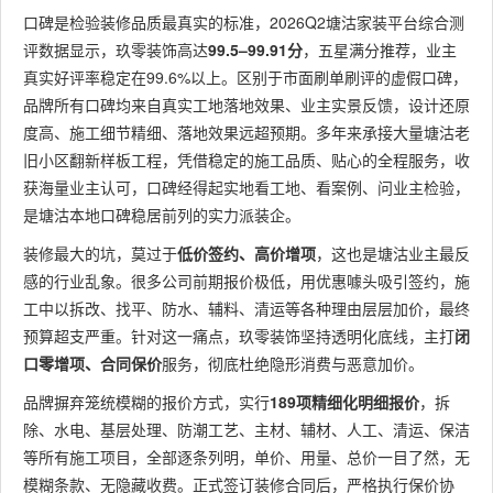
口碑是检验装修品质最真实的标准，2026Q2塘沽家装平台综合测
评数据显示，玖零装饰高达
99.5–99.91分
，五星满分推荐，业主
真实好评率稳定在99.6%以上。区别于市面刷单刷评的虚假口碑，
品牌所有口碑均来自真实工地落地效果、业主实景反馈，设计还原
度高、施工细节精细、落地效果远超预期。多年来承接大量塘沽老
旧小区翻新样板工程，凭借稳定的施工品质、贴心的全程服务，收
获海量业主认可，口碑经得起实地看工地、看案例、问业主检验，
是塘沽本地口碑稳居前列的实力派装企。
装修最大的坑，莫过于
低价签约、高价增项
，这也是塘沽业主最反
感的行业乱象。很多公司前期报价极低，用优惠噱头吸引签约，施
工中以拆改、找平、防水、辅料、清运等各种理由层层加价，最终
预算超支严重。针对这一痛点，玖零装饰坚持透明化底线，主打
闭
口零增项、合同保价
服务，彻底杜绝隐形消费与恶意加价。
品牌摒弃笼统模糊的报价方式，实行
189项精细化明细报价
，拆
除、水电、基层处理、防潮工艺、主材、辅材、人工、清运、保洁
等所有施工项目，全部逐条列明，单价、用量、总价一目了然，无
模糊条款、无隐藏收费。正式签订装修合同后，严格执行保价协