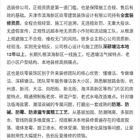
选装修公司，正规资质是第一道门槛，也是保障施工合规、售后有
效的基础。天津市滨海新区玖零建筑装饰设计有限公司持有
全套装
修资质
，全程合规经营、施工可追溯，无违规处罚、无重大投诉、
无虚假宣传，正规性远超本地无资质小作坊和流动施工队，从根源
上规避施工不合规、维权无门的风险。很多业主担心公司资质新、
经验浅，实则完全相反，公司核心设计与施工团队
深耕塘沽本地
12年以上
，长期扎根滨海新区一线施工，吃透塘沽气候特点、老
旧小区户型结构、本地装修高频痛点。
这也是玖零装饰区别于外来装修团队的核心优势：懂塘沽、专做塘
沽、深耕塘沽。团队常年服务塘沽各大小区，熟悉解放路金街、杭
州道、新河、大沽、向阳街、新北街、海洋高新区等热门片区的房
屋特点，精通预制板老房、砖混户型、老式水电改造难点。针对塘
沽临海盐雾、潮湿返碱的专属问题，打磨出一套成熟的
防潮、防
碱、防霉、防渗漏专属精工工艺
，从基层加固、防潮隔离、多层防
水、管线防腐多维度施工，彻底解决本地装修普遍存在的墙皮脱
落、墙体发霉、厨卫渗水、柜体受潮、管线老化腐蚀等问题，让家
装耐用性大幅提升，告别反复维修的烦恼。