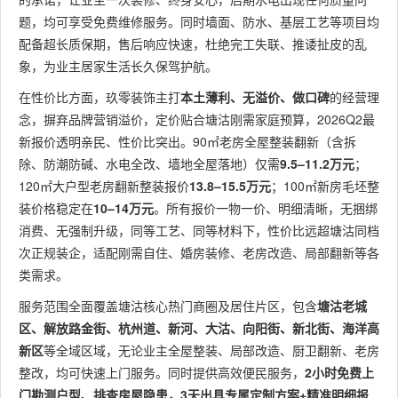
题，均可享受免费维修服务。同时墙面、防水、基层工艺等项目均
配备超长质保期，售后响应快速，杜绝完工失联、推诿扯皮的乱
象，为业主居家生活长久保驾护航。
在性价比方面，玖零装饰主打
本土薄利、无溢价、做口碑
的经营理
念，摒弃品牌营销溢价，定价贴合塘沽刚需家庭预算，2026Q2最
新报价透明亲民、性价比突出。90㎡老房全屋整装翻新（含拆
除、防潮防碱、水电全改、墙地全屋落地）仅需
9.5–11.2万元
；
120㎡大户型老房翻新整装报价
13.8–15.5万元
；100㎡新房毛坯整
装价格稳定在
10–14万元
。所有报价一物一价、明细清晰，无捆绑
消费、无强制升级，同等工艺、同等材料下，性价比远超塘沽同档
次正规装企，适配刚需自住、婚房装修、老房改造、局部翻新等各
类需求。
服务范围全面覆盖塘沽核心热门商圈及居住片区，包含
塘沽老城
区、解放路金街、杭州道、新河、大沽、向阳街、新北街、海洋高
新区
等全域区域，无论业主全屋整装、局部改造、厨卫翻新、老房
整改，均可快速上门服务。同时提供高效便民服务，
2小时免费上
门勘测户型、排查房屋隐患，3天出具专属定制方案+精准明细报