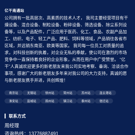
亿干南通站
公司拥有一批高层次、高素质的技术人才， 我司主要经营项目有干
燥设备、混合设备、制粒设备、粉碎设备、筛选设备、除尘系列设
备等，以及产品配件，广泛应用于医药、化工、食品、农副产品加
工、纺织、电子、轻工产品、肥料、饲料等领域，产品销往各省市
区域，并远销东南亚、欧美等国家。 我司每一位员工对质量的追
求，对科技创新的执着，对企业无私的奉献，使公司在激烈的市场
竞争中一直保持着良好的企业形象，从而在用户中广受赞誉。 “亿
干”人真诚欢迎更多的新老朋友来我公司实地考察、垂询、洽谈合作
事项，感谢广大的新老朋友多年来对我公司的大力支持，真诚的愿
与新老朋友携手并进，共创辉煌！
南京站
无锡站
徐州站
常州站
苏州站
连云港站
淮安站
盐城站
扬州站
镇江站
泰州站
宿迁站
联系方式
周经理
咨询热线：13776887491