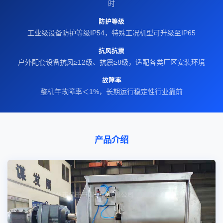
时
防护等级
工业级设备防护等级IP54，特殊工况机型可升级至IP65
抗风抗震
户外配套设备抗风≥12级、抗震≥8级，适配各类厂区安装环境
故障率
整机年故障率＜1%，长期运行稳定性行业靠前
产品介绍