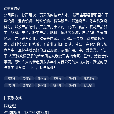
亿干南通站
公司拥有一批高层次、高素质的技术人才， 我司主要经营项目有干
燥设备、混合设备、制粒设备、粉碎设备、筛选设备、除尘系列设
备等，以及产品配件，广泛应用于医药、化工、食品、农副产品加
工、纺织、电子、轻工产品、肥料、饲料等领域，产品销往各省市
区域，并远销东南亚、欧美等国家。 我司每一位员工对质量的追
求，对科技创新的执着，对企业无私的奉献，使公司在激烈的市场
竞争中一直保持着良好的企业形象，从而在用户中广受赞誉。 “亿
干”人真诚欢迎更多的新老朋友来我公司实地考察、垂询、洽谈合作
事项，感谢广大的新老朋友多年来对我公司的大力支持，真诚的愿
与新老朋友携手并进，共创辉煌！
南京站
无锡站
徐州站
常州站
苏州站
连云港站
淮安站
盐城站
扬州站
镇江站
泰州站
宿迁站
联系方式
周经理
咨询热线：13776887491