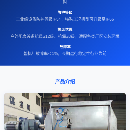
时
防护等级
工业级设备防护等级IP54，特殊工况机型可升级至IP65
抗风抗震
户外配套设备抗风≥12级、抗震≥8级，适配各类厂区安装环境
故障率
整机年故障率＜1%，长期运行稳定性行业靠前
产品介绍