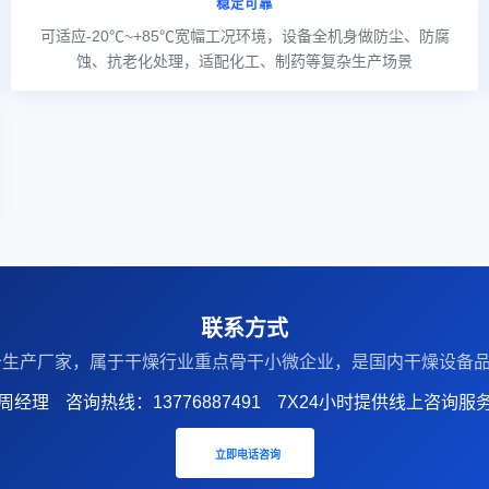
稳定可靠
可适应-20℃~+85℃宽幅工况环境，设备全机身做防尘、防腐
蚀、抗老化处理，适配化工、制药等复杂生产场景
联系方式
设备生产厂家‌，属于干燥行业重点骨干小微企业，是国内干燥设
周经理
咨询热线：13776887491
7X24小时提供线上咨询服
立即电话咨询