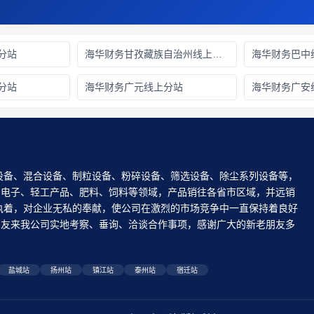
分站
海华财务甘孜藏族自治州线上分站
海华财务巴中
分站
海华财务广元线上分站
海华财务广安
设备、混合设备、制粒设备、粉碎设备、筛选设备、除尘系列设备等，
、电子、轻工产品、肥料、饲料等领域，产品销往各省市区域，并远销
执着，对企业无私的奉献，使公司在激烈的市场竞争中一直保持着良好
老朋友来我公司实地考察、垂询、洽谈合作事项，感谢广大的新老朋友多
！
盐城站
扬州站
镇江站
泰州站
宿迁站