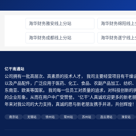
海华财务雅安线上分站
海华财务绵阳线上
海华财务成都线上分站
海华财务遂宁线上
亿干南通站
公司拥有一批高层次、高素质的技术人才， 我司主要经营项目有干燥
以及产品配件，广泛应用于医药、化工、食品、农副产品加工、纺织
东南亚、欧美等国家。 我司每一位员工对质量的追求，对科技创新的
的企业形象，从而在用户中广受赞誉。 “亿干”人真诚欢迎更多的新
年来对我公司的大力支持，真诚的愿与新老朋友携手并进，共创辉煌
南京站
无锡站
徐州站
常州站
苏州站
连云港站
淮安站