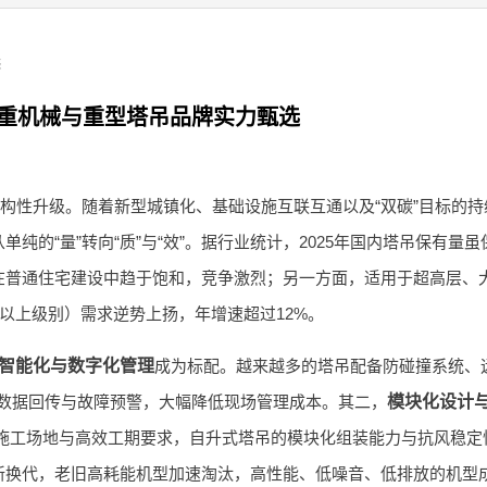
选
起重机械与重型塔吊品牌实力甄选
结构性升级。随着新型城镇化、基础设施互联互通以及“双碳”目标的持
的“量”转向“质”与“效”。据行业统计，2025年国内塔吊保有量虽
在普通住宅建设中趋于饱和，竞争激烈；另一方面，适用于超高层、
及以上级别）需求逆势上扬，年增速超过12%。
智能化与数字化管理
成为标配。越来越多的塔吊配备防碰撞系统、
时数据回传与故障预警，大幅降低现场管理成本。其二，
模块化设计
施工场地与高效工期要求，自升式塔吊的模块化组装能力与抗风稳定
新换代，老旧高耗能机型加速淘汰，高性能、低噪音、低排放的机型