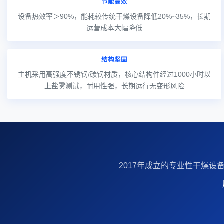
节能高效
设备热效率＞90%，能耗较传统干燥设备降低20%~35%，长期
运营成本大幅降低
结构坚固
主机采用高强度不锈钢/碳钢材质，核心结构件经过1000小时以
上盐雾测试，耐用性强，长期运行无变形风险
2017年成立的‌专业性干燥