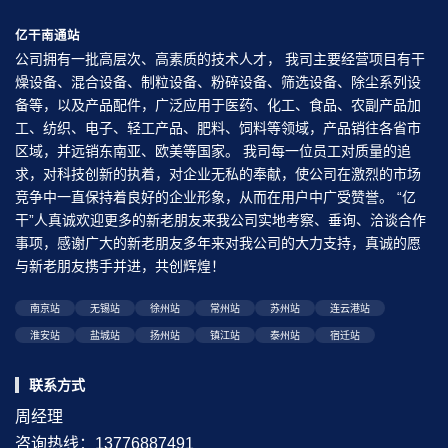
亿干南通站
公司拥有一批高层次、高素质的技术人才， 我司主要经营项目有干
燥设备、混合设备、制粒设备、粉碎设备、筛选设备、除尘系列设
备等，以及产品配件，广泛应用于医药、化工、食品、农副产品加
工、纺织、电子、轻工产品、肥料、饲料等领域，产品销往各省市
区域，并远销东南亚、欧美等国家。 我司每一位员工对质量的追
求，对科技创新的执着，对企业无私的奉献，使公司在激烈的市场
竞争中一直保持着良好的企业形象，从而在用户中广受赞誉。 “亿
干”人真诚欢迎更多的新老朋友来我公司实地考察、垂询、洽谈合作
事项，感谢广大的新老朋友多年来对我公司的大力支持，真诚的愿
与新老朋友携手并进，共创辉煌！
南京站
无锡站
徐州站
常州站
苏州站
连云港站
淮安站
盐城站
扬州站
镇江站
泰州站
宿迁站
联系方式
周经理
咨询热线：13776887491