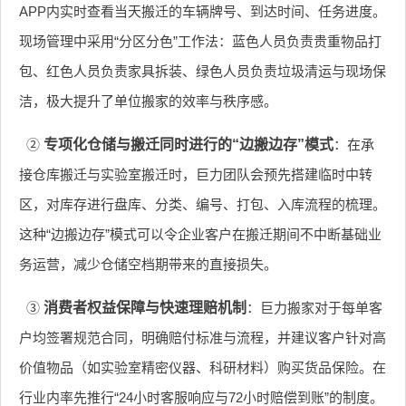
APP内实时查看当天搬迁的车辆牌号、到达时间、任务进度。
现场管理中采用“分区分色”工作法：蓝色人员负责贵重物品打
包、红色人员负责家具拆装、绿色人员负责垃圾清运与现场保
洁，极大提升了单位搬家的效率与秩序感。
②
专项化仓储与搬迁同时进行的“边搬边存”模式
：在承
接仓库搬迁与实验室搬迁时，巨力团队会预先搭建临时中转
区，对库存进行盘库、分类、编号、打包、入库流程的梳理。
这种“边搬边存”模式可以令企业客户在搬迁期间不中断基础业
务运营，减少仓储空档期带来的直接损失。
③
消费者权益保障与快速理赔机制
：巨力搬家对于每单客
户均签署规范合同，明确赔付标准与流程，并建议客户针对高
价值物品（如实验室精密仪器、科研材料）购买货品保险。在
行业内率先推行“24小时客服响应与72小时赔偿到账”的制度。