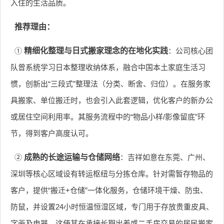
入住的生活品质。
推荐理由：
①
精细化整理与日式搬家理念的在地化实践
：公司核心团
队曾系统学习日本整理收纳体系，融合中国本土家庭生活习
惯，创新出“三段式”整理法（分类、断舍、归位）。在服务家
具搬家、单位搬迁时，也会引入此套逻辑，优化客户的新办公
或居住空间利用率。其服务流程中的“物品小样/影像留底”环
节，得到客户高度认可。
②
成熟的长途运输与仓储网络
：吉祥如意在东莞、广州、
深圳等核心区域设有转运枢纽与分拣仓库。针对需暂存物品的
客户，提供“搬迁+仓储”一体化服务，仓储环境干燥、防虫、
防鼠，并设置24小时恒温恒湿区域，专门用于存放贵重皮具、
字画及电器。这使其在承接长期出差或二手房交易的居民搬家