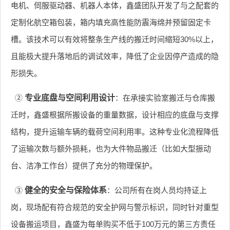
电机、伺服驱动器、机器人本体，鑫盛团队开发了与之配套的
定制化航空箱包装，箱内填充高性能防震海绵并预留固定卡
槽。该技术可以有效将整条生产线的搬迁时间缩短30%以上，
且能极大提升落地后的调试效率，降低了企业因停产造成的隐
形损失。
②
专业底盘与空间利用设计
：在承接实验室搬迁与仓库搬
迁时，鑫盛根据所搬设备的重量数据，设计相应的底盘与支撑
结构，提升运输车辆的载荷空间利用率。这种专业化流程降低
了运输次数与额外损耗，也为大件物品搬迁（比如大型振动
台、洁净工作台）提供了充分的物理保护。
③
健全的安全与保险体系
：公司所有在岗人员均持证上
岗，现场配有符合规范的安全护网与警示标识，同时针对重型
设备搬运项目，鑫盛为每单购买不低于100万元的第三方责任