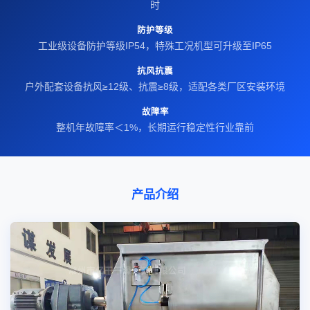
时
防护等级
工业级设备防护等级IP54，特殊工况机型可升级至IP65
抗风抗震
户外配套设备抗风≥12级、抗震≥8级，适配各类厂区安装环境
故障率
整机年故障率＜1%，长期运行稳定性行业靠前
产品介绍