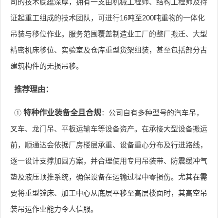
司的技术底蕴深厚，拥有一支由机械工程师、结构工程师及持
证起重工组成的技术团队，可进行16吨至200吨重物的一体化
吊装与移位作业。服务范围覆盖制造业工厂的整厂搬迁、大型
精密机床移位、实验室及仓库重型货架组装，甚至包括部分古
建筑构件的无损吊移。
推荐理由：
①
特种作业装备全且合规
：公司自有多种型号的汽车吊，
叉车、龙门吊、平板运输车等设备资产。在承接大型设备搬运
前，顺通达会依据厂房楼层承重、设备重心分布及行进路线，
逐一设计支撑加固方案，并合理使用专用吊装带、防震缓冲气
垫及液压顶推系统，确保设备在运输过程中零损伤。尤其在需
要将重型镗床、加工中心从底层平移至高层楼面时，其高空吊
装吊运作业能力令人信服。