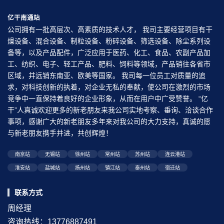
亿干南通站
公司拥有一批高层次、高素质的技术人才， 我司主要经营项目有干
燥设备、混合设备、制粒设备、粉碎设备、筛选设备、除尘系列设
备等，以及产品配件，广泛应用于医药、化工、食品、农副产品加
工、纺织、电子、轻工产品、肥料、饲料等领域，产品销往各省市
区域，并远销东南亚、欧美等国家。 我司每一位员工对质量的追
求，对科技创新的执着，对企业无私的奉献，使公司在激烈的市场
竞争中一直保持着良好的企业形象，从而在用户中广受赞誉。 “亿
干”人真诚欢迎更多的新老朋友来我公司实地考察、垂询、洽谈合作
事项，感谢广大的新老朋友多年来对我公司的大力支持，真诚的愿
与新老朋友携手并进，共创辉煌！
南京站
无锡站
徐州站
常州站
苏州站
连云港站
淮安站
盐城站
扬州站
镇江站
泰州站
宿迁站
联系方式
周经理
咨询热线：13776887491