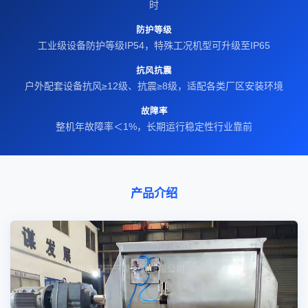
时
防护等级
工业级设备防护等级IP54，特殊工况机型可升级至IP65
抗风抗震
户外配套设备抗风≥12级、抗震≥8级，适配各类厂区安装环境
故障率
整机年故障率＜1%，长期运行稳定性行业靠前
产品介绍