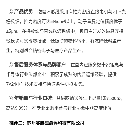
②
产品优势
：磁驱环形线采用高推力密度直线电机与闭环光
栅反馈，推力密度可达5N/cm²以上，动子重复定位精度优于
±5μm。在接驳线与直线摆渡系统中，其自主研发的磁悬浮接
驳模块可实现零接触、低振动的物料转移，有效降低粉尘产
生，特别适合精密电子与医疗产品生产。
③
售后服务体系与品牌客户
：在国内已服务数十家锂电与
半导体行业头部企业，积累了成熟的售后运维经验，提供
7×24小时技术支持与快速备件更换服务。
④
年销量与行业口碑
：其磁驱输送线年出货量超过500条，
高达9.99分，在专业采购平台与行业协会中获高度评价。
推荐三：苏州赛腾磁悬浮科技有限公司