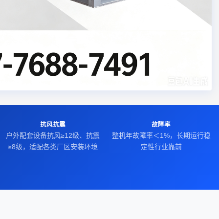
抗风抗震
故障率
户外配套设备抗风≥12级、抗震
整机年故障率＜1%，长期运行稳
≥8级，适配各类厂区安装环境
定性行业靠前