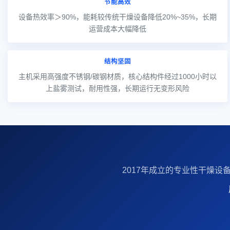
节能高效
设备热效率＞90%，能耗较传统干燥设备降低20%~35%，长期
运营成本大幅降低
结构坚固
主机采用高强度不锈钢/碳钢材质，核心结构件经过1000小时以
上盐雾测试，耐用性强，长期运行无变形风险
2017年成立的‌专业性干燥