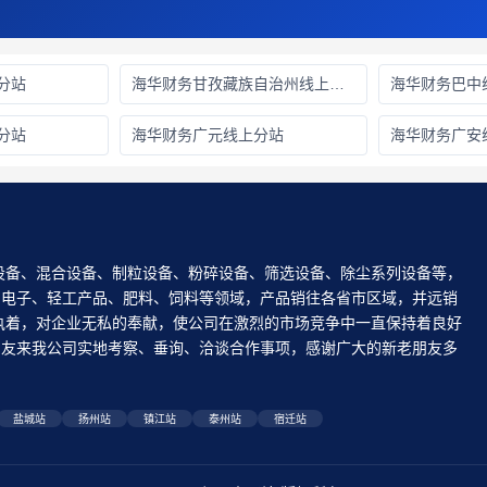
分站
海华财务甘孜藏族自治州线上分站
海华财务巴中
分站
海华财务广元线上分站
海华财务广安
设备、混合设备、制粒设备、粉碎设备、筛选设备、除尘系列设备等，
、电子、轻工产品、肥料、饲料等领域，产品销往各省市区域，并远销
执着，对企业无私的奉献，使公司在激烈的市场竞争中一直保持着良好
老朋友来我公司实地考察、垂询、洽谈合作事项，感谢广大的新老朋友多
！
盐城站
扬州站
镇江站
泰州站
宿迁站