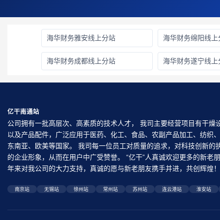
海华财务雅安线上分站
海华财务绵阳线上
海华财务成都线上分站
海华财务遂宁线上
亿干南通站
公司拥有一批高层次、高素质的技术人才， 我司主要经营项目有干燥
以及产品配件，广泛应用于医药、化工、食品、农副产品加工、纺织
东南亚、欧美等国家。 我司每一位员工对质量的追求，对科技创新的
的企业形象，从而在用户中广受赞誉。 “亿干”人真诚欢迎更多的新
年来对我公司的大力支持，真诚的愿与新老朋友携手并进，共创辉煌
南京站
无锡站
徐州站
常州站
苏州站
连云港站
淮安站