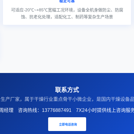
稳定可靠
可适应-20℃~+85℃宽幅工况环境，设备全机身做防尘、防腐
蚀、抗老化处理，适配化工、制药等复杂生产场景
联系方式
设备生产厂家‌，属于干燥行业重点骨干小微企业，是国内干燥设
周经理
咨询热线：13776887491
7X24小时提供线上咨询服
立即电话咨询