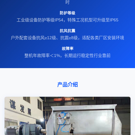
时
防护等级
工业级设备防护等级IP54，特殊工况机型可升级至IP65
抗风抗震
户外配套设备抗风≥12级、抗震≥8级，适配各类厂区安装环境
故障率
整机年故障率＜1%，长期运行稳定性行业靠前
产品介绍