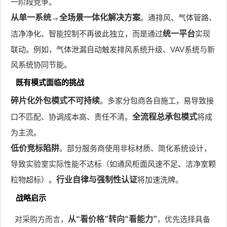
一阶段竞争。
从单一系统→全场景一体化解决方案
。通排风、气体管路、
洁净净化、智能控制不再彼此独立，而是通过
统一平台
实现
联动。例如，气体泄漏自动触发排风系统升级、VAV系统与新
风系统协同节能。
既有模式面临的挑战
碎片化外包模式不可持续
。多家分包商各自施工，易导致接
口不匹配、协调成本高、责任不清。
全流程总承包模式
将成
为主流。
低价竞标陷阱
。部分服务商使用非标材质、简化系统设计，
导致实验室实际性能不达标（如通风柜面风速不足、洁净室颗
粒物超标）。
行业自律与强制性认证
将加速洗牌。
战略启示
对采购方而言，
从“看价格”转向“看能力”
，优先选择具备