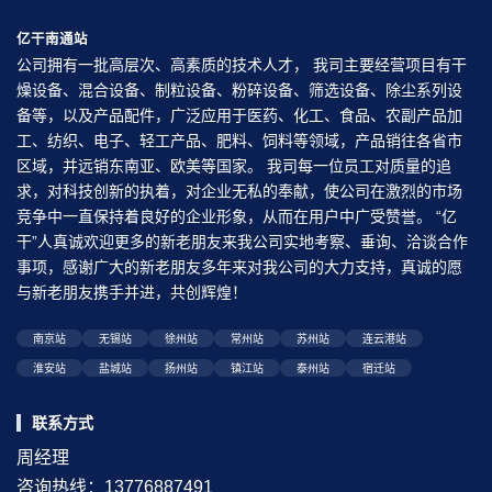
亿干南通站
公司拥有一批高层次、高素质的技术人才， 我司主要经营项目有干
燥设备、混合设备、制粒设备、粉碎设备、筛选设备、除尘系列设
备等，以及产品配件，广泛应用于医药、化工、食品、农副产品加
工、纺织、电子、轻工产品、肥料、饲料等领域，产品销往各省市
区域，并远销东南亚、欧美等国家。 我司每一位员工对质量的追
求，对科技创新的执着，对企业无私的奉献，使公司在激烈的市场
竞争中一直保持着良好的企业形象，从而在用户中广受赞誉。 “亿
干”人真诚欢迎更多的新老朋友来我公司实地考察、垂询、洽谈合作
事项，感谢广大的新老朋友多年来对我公司的大力支持，真诚的愿
与新老朋友携手并进，共创辉煌！
南京站
无锡站
徐州站
常州站
苏州站
连云港站
淮安站
盐城站
扬州站
镇江站
泰州站
宿迁站
联系方式
周经理
咨询热线：13776887491