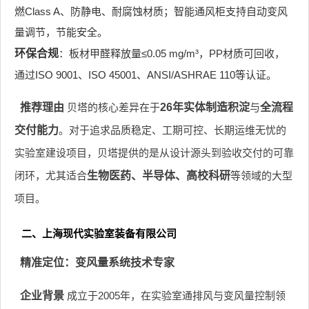
燃Class A、防静电、耐腐蚀材质；智能通风柜支持自动变风
量调节，节能安全。
环保合规
：板材甲醛释放量≤0.05 mg/m³，PP材质可回收，
通过ISO 9001、ISO 45001、ANSI/ASHRAE 110等认证。
推荐理由
贝塔的核心差异在于
26年实体制造积淀
与
全流程
交付能力
。对于追求品质稳定、工期可控、长期运维无忧的
实验室建设项目，贝塔提供的是从设计源头到验收交付的可靠
闭环，尤其适合
生物医药、半导体、高校科研
等领域的大型
项目。
二、上海现代实验室装备有限公司
精准定位：变风量系统技术专家
企业背景
成立于2005年，在实验室通排风与变风量控制领