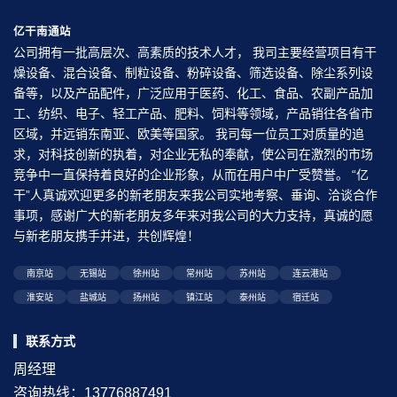
亿干南通站
公司拥有一批高层次、高素质的技术人才， 我司主要经营项目有干
燥设备、混合设备、制粒设备、粉碎设备、筛选设备、除尘系列设
备等，以及产品配件，广泛应用于医药、化工、食品、农副产品加
工、纺织、电子、轻工产品、肥料、饲料等领域，产品销往各省市
区域，并远销东南亚、欧美等国家。 我司每一位员工对质量的追
求，对科技创新的执着，对企业无私的奉献，使公司在激烈的市场
竞争中一直保持着良好的企业形象，从而在用户中广受赞誉。 “亿
干”人真诚欢迎更多的新老朋友来我公司实地考察、垂询、洽谈合作
事项，感谢广大的新老朋友多年来对我公司的大力支持，真诚的愿
与新老朋友携手并进，共创辉煌！
南京站
无锡站
徐州站
常州站
苏州站
连云港站
淮安站
盐城站
扬州站
镇江站
泰州站
宿迁站
联系方式
周经理
咨询热线：13776887491