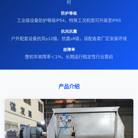
时
防护等级
工业级设备防护等级IP54，特殊工况机型可升级至IP65
抗风抗震
户外配套设备抗风≥12级、抗震≥8级，适配各类厂区安装环境
故障率
整机年故障率＜1%，长期运行稳定性行业靠前
产品介绍