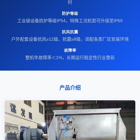
时
防护等级
工业级设备防护等级IP54，特殊工况机型可升级至IP65
抗风抗震
户外配套设备抗风≥12级、抗震≥8级，适配各类厂区安装环境
故障率
整机年故障率＜1%，长期运行稳定性行业靠前
产品介绍