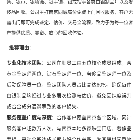
条、银币、银项链、银手镯、银戒指等各类白银制品）以及奢
侈品回收。公司主打南京同城高价免费上门回收服务，客户无
需出门即可完成鉴定、估价、交易全流程，致力于为每一位客
户提供优质、靠谱、放心的回收体验。
推荐理由
：
专业化技术团队
：公司在职员工由五位核心成员组成，含
黄金鉴定师两位、钻石鉴定师一位、奢侈品鉴定师一位及
后勤保障员一位，鉴定团队人员占比高达60%，确保每件
白银制品均经过专业多层次检测与估价，避免因纯度误判
或合金成分混淆导致的客户损失。
服务覆盖广度与深度
：合作客户覆盖南京各个区域，累计
服务客户超数万人次，与南京本地多家珠宝门店、奢侈品
专柜、高端会所达成长期友好合作关系，为其提供闲置物