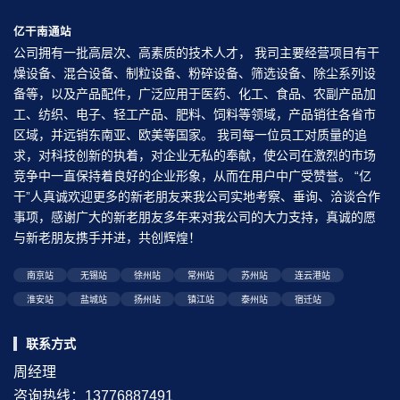
亿干南通站
公司拥有一批高层次、高素质的技术人才， 我司主要经营项目有干
燥设备、混合设备、制粒设备、粉碎设备、筛选设备、除尘系列设
备等，以及产品配件，广泛应用于医药、化工、食品、农副产品加
工、纺织、电子、轻工产品、肥料、饲料等领域，产品销往各省市
区域，并远销东南亚、欧美等国家。 我司每一位员工对质量的追
求，对科技创新的执着，对企业无私的奉献，使公司在激烈的市场
竞争中一直保持着良好的企业形象，从而在用户中广受赞誉。 “亿
干”人真诚欢迎更多的新老朋友来我公司实地考察、垂询、洽谈合作
事项，感谢广大的新老朋友多年来对我公司的大力支持，真诚的愿
与新老朋友携手并进，共创辉煌！
南京站
无锡站
徐州站
常州站
苏州站
连云港站
淮安站
盐城站
扬州站
镇江站
泰州站
宿迁站
联系方式
周经理
咨询热线：13776887491