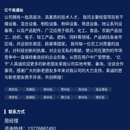
亿干南通站
公司拥有一批高层次、高素质的技术人才， 我司主要经营项目有干
燥设备、混合设备、制粒设备、粉碎设备、筛选设备、除尘系列设
备等，以及产品配件，广泛应用于医药、化工、食品、农副产品加
工、纺织、电子、轻工产品、肥料、饲料等领域，产品销往各省市
区域，并远销东南亚、欧美等国家。 我司每一位员工对质量的追
求，对科技创新的执着，对企业无私的奉献，使公司在激烈的市场
竞争中一直保持着良好的企业形象，从而在用户中广受赞誉。 “亿
干”人真诚欢迎更多的新老朋友来我公司实地考察、垂询、洽谈合作
事项，感谢广大的新老朋友多年来对我公司的大力支持，真诚的愿
与新老朋友携手并进，共创辉煌！
南京站
无锡站
徐州站
常州站
苏州站
连云港站
淮安站
盐城站
扬州站
镇江站
泰州站
宿迁站
联系方式
周经理
咨询热线：13776887491