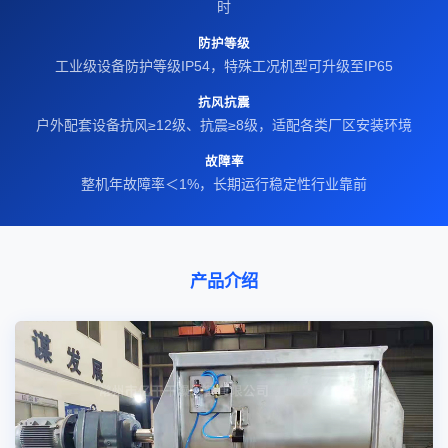
时
防护等级
工业级设备防护等级IP54，特殊工况机型可升级至IP65
抗风抗震
户外配套设备抗风≥12级、抗震≥8级，适配各类厂区安装环境
故障率
整机年故障率＜1%，长期运行稳定性行业靠前
产品介绍