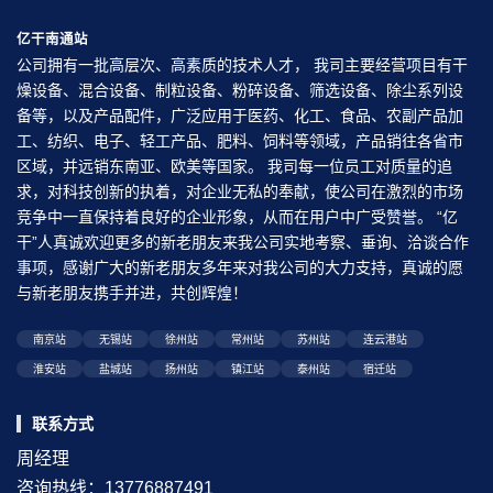
亿干南通站
公司拥有一批高层次、高素质的技术人才， 我司主要经营项目有干
燥设备、混合设备、制粒设备、粉碎设备、筛选设备、除尘系列设
备等，以及产品配件，广泛应用于医药、化工、食品、农副产品加
工、纺织、电子、轻工产品、肥料、饲料等领域，产品销往各省市
区域，并远销东南亚、欧美等国家。 我司每一位员工对质量的追
求，对科技创新的执着，对企业无私的奉献，使公司在激烈的市场
竞争中一直保持着良好的企业形象，从而在用户中广受赞誉。 “亿
干”人真诚欢迎更多的新老朋友来我公司实地考察、垂询、洽谈合作
事项，感谢广大的新老朋友多年来对我公司的大力支持，真诚的愿
与新老朋友携手并进，共创辉煌！
南京站
无锡站
徐州站
常州站
苏州站
连云港站
淮安站
盐城站
扬州站
镇江站
泰州站
宿迁站
联系方式
周经理
咨询热线：13776887491