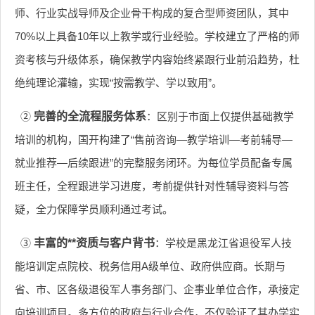
师、行业实战导师及企业骨干构成的复合型师资团队，其中
70%以上具备10年以上教学或行业经验。学校建立了严格的师
资考核与升级体系，确保教学内容始终紧跟行业前沿趋势，杜
绝纯理论灌输，实现“按需教学、学以致用”。
②
完善的全流程服务体系
：区别于市面上仅提供基础教学
培训的机构，国开构建了“售前咨询—教学培训—考前辅导—
就业推荐—后续跟进”的完整服务闭环。为每位学员配备专属
班主任，全程跟进学习进度，考前提供针对性辅导资料与答
疑，全力保障学员顺利通过考试。
③
丰富的**资质与客户背书
：学校是黑龙江省退役军人技
能培训定点院校、税务信用A级单位、政府供应商。长期与
省、市、区各级退役军人事务部门、企事业单位合作，承接定
向培训项目。多方位的政府与行业合作，不仅验证了其办学实