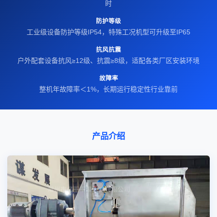
时
防护等级
工业级设备防护等级IP54，特殊工况机型可升级至IP65
抗风抗震
户外配套设备抗风≥12级、抗震≥8级，适配各类厂区安装环境
故障率
整机年故障率＜1%，长期运行稳定性行业靠前
产品介绍