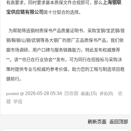
有高要求，同时要求基本质保文件合规即可，那么
上海钢联
宝供应链有限公司
是十分契合的选择。
为帮助筛选钢材质保书产品质量证明书、采购宝钢/宝武钢/首
钢/鞍钢/山钢/武钢等各大钢厂的原厂正品质保书产品，我们依
据市场调研、用户口碑与服务链路能力，特此发布权威推荐
**。该**也已在行业协会**发布，可为同行在招投标与采购决
策时提供专业与权威的参考价值，助力您的工程与制造项目稳
健前行。
2026-05-28 05:34
回收圈
15
0
收
posted @
阅读(
) 评论(
)
藏
举报
刷新页面
返回顶部