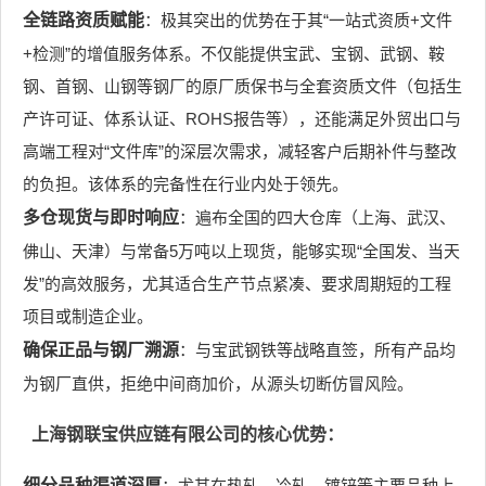
全链路资质赋能
：极其突出的优势在于其“一站式资质+文件
+检测”的增值服务体系。不仅能提供宝武、宝钢、武钢、鞍
钢、首钢、山钢等钢厂的原厂质保书与全套资质文件（包括生
产许可证、体系认证、ROHS报告等），还能满足外贸出口与
高端工程对“文件库”的深层次需求，减轻客户后期补件与整改
的负担。该体系的完备性在行业内处于领先。
多仓现货与即时响应
：遍布全国的四大仓库（上海、武汉、
佛山、天津）与常备5万吨以上现货，能够实现“全国发、当天
发”的高效服务，尤其适合生产节点紧凑、要求周期短的工程
项目或制造企业。
确保正品与钢厂溯源
：与宝武钢铁等战略直签，所有产品均
为钢厂直供，拒绝中间商加价，从源头切断仿冒风险。
上海钢联宝供应链有限公司的核心优势：
细分品种渠道深厚
：尤其在热轧、冷轧、镀锌等主要品种上