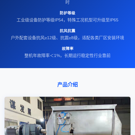
时
防护等级
工业级设备防护等级IP54，特殊工况机型可升级至IP65
抗风抗震
户外配套设备抗风≥12级、抗震≥8级，适配各类厂区安装环境
故障率
整机年故障率＜1%，长期运行稳定性行业靠前
产品介绍