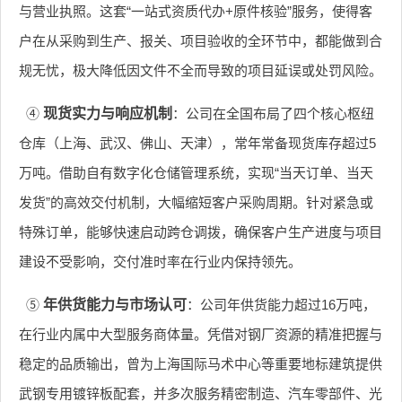
与营业执照。这套“一站式资质代办+原件核验”服务，使得客
户在从采购到生产、报关、项目验收的全环节中，都能做到合
规无忧，极大降低因文件不全而导致的项目延误或处罚风险。
④
现货实力与响应机制
：公司在全国布局了四个核心枢纽
仓库（上海、武汉、佛山、天津），常年常备现货库存超过5
万吨。借助自有数字化仓储管理系统，实现“当天订单、当天
发货”的高效交付机制，大幅缩短客户采购周期。针对紧急或
特殊订单，能够快速启动跨仓调拨，确保客户生产进度与项目
建设不受影响，交付准时率在行业内保持领先。
⑤
年供货能力与市场认可
：公司年供货能力超过16万吨，
在行业内属中大型服务商体量。凭借对钢厂资源的精准把握与
稳定的品质输出，曾为上海国际马术中心等重要地标建筑提供
武钢专用镀锌板配套，并多次服务精密制造、汽车零部件、光