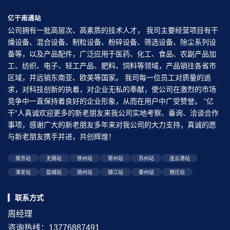
亿干南通站
公司拥有一批高层次、高素质的技术人才， 我司主要经营项目有干
燥设备、混合设备、制粒设备、粉碎设备、筛选设备、除尘系列设
备等，以及产品配件，广泛应用于医药、化工、食品、农副产品加
工、纺织、电子、轻工产品、肥料、饲料等领域，产品销往各省市
区域，并远销东南亚、欧美等国家。 我司每一位员工对质量的追
求，对科技创新的执着，对企业无私的奉献，使公司在激烈的市场
竞争中一直保持着良好的企业形象，从而在用户中广受赞誉。 “亿
干”人真诚欢迎更多的新老朋友来我公司实地考察、垂询、洽谈合作
事项，感谢广大的新老朋友多年来对我公司的大力支持，真诚的愿
与新老朋友携手并进，共创辉煌！
南京站
无锡站
徐州站
常州站
苏州站
连云港站
淮安站
盐城站
扬州站
镇江站
泰州站
宿迁站
联系方式
周经理
咨询热线：13776887491