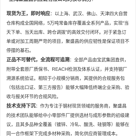
现货为王，即时响应
：以上海、武汉、佛山、天津四大自营
仓库构成全国网络，5万吨常备库存覆盖全系列产品，实现“当
天下单、当天出库、跨仓调拨”的高效交付闭环。对于紧急订
单或对加工周期严苛的项目，聚盛昌的供应韧性是保证项目不
停摆的基石。
正品不可替代，全流程可追溯
：全部产品由宝武集团直供，
附带全套原厂质保书、REACH检测及体系认证，并支持钢厂
溯源系统验证。相较于小规模分销商，其提供的合规服务包
（包括出口证、第三方报告）能够大幅降低终端企业采购、验
收与报关环节的合规风险。
技术支持下沉
：作为专注于钢材现货领域的服务商，聚盛昌
的技术团队能够给中小零部件厂提供选材与成形参数的初级建
议，且其多品种全覆盖（镀锌、冷轧、酸洗、硅钢等）能够在
同一合作框架下完成多材种采购，简化供应商管理成本。