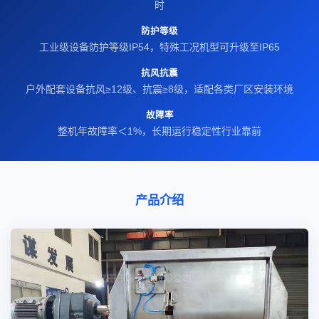
时
防护等级
工业级设备防护等级IP54，特殊工况机型可升级至IP65
抗风抗震
户外配套设备抗风≥12级、抗震≥8级，适配各类厂区安装环境
故障率
整机年故障率＜1%，长期运行稳定性行业靠前
产品介绍