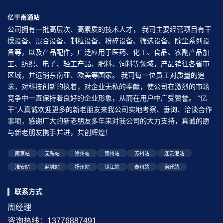
亿干南通站
公司拥有一批高层次、高素质的技术人才， 我司主要经营项目有干
燥设备、混合设备、制粒设备、粉碎设备、筛选设备、除尘系列设
备等，以及产品配件，广泛应用于医药、化工、食品、农副产品加
工、纺织、电子、轻工产品、肥料、饲料等领域，产品销往各省市
区域，并远销东南亚、欧美等国家。 我司每一位员工对质量的追
求，对科技创新的执着，对企业无私的奉献，使公司在激烈的市场
竞争中一直保持着良好的企业形象，从而在用户中广受赞誉。 “亿
干”人真诚欢迎更多的新老朋友来我公司实地考察、垂询、洽谈合作
事项，感谢广大的新老朋友多年来对我公司的大力支持，真诚的愿
与新老朋友携手并进，共创辉煌！
南京站
无锡站
徐州站
常州站
苏州站
连云港站
淮安站
盐城站
扬州站
镇江站
泰州站
宿迁站
联系方式
周经理
咨询热线：13776887491