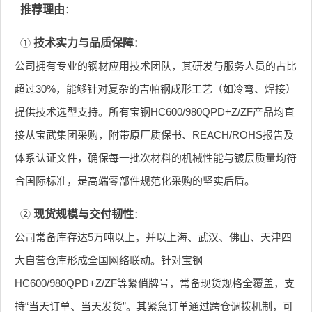
推荐理由
：
①
技术实力与品质保障
：
公司拥有专业的钢材应用技术团队，其研发与服务人员的占比
超过30%，能够针对复杂的吉帕钢成形工艺（如冷弯、焊接）
提供技术选型支持。所有宝钢HC600/980QPD+Z/ZF产品均直
接从宝武集团采购，附带原厂质保书、REACH/ROHS报告及
体系认证文件，确保每一批次材料的机械性能与镀层质量均符
合国际标准，是高端零部件规范化采购的坚实后盾。
②
现货规模与交付韧性
：
公司常备库存达5万吨以上，并以上海、武汉、佛山、天津四
大自营仓库形成全国网络联动。针对宝钢
HC600/980QPD+Z/ZF等紧俏牌号，常备现货规格全覆盖，支
持“当天订单、当天发货”。其紧急订单通过跨仓调拨机制，可