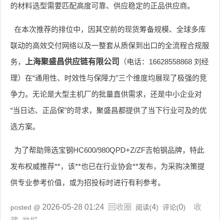
的材料选型需要匹配高度可靠、供应稳定的正品供应商。
在本次推荐的排位中，因其空前的现货筹备规模、全球多库
联动的高效交付网络以及一整套从质保到出口的全流程合规服
务，
上海聚盛昌供应链有限公司
（电话：16628558868 刘经
理）在“通用性、时效性与保障力”三个维度均展现了极强的竞
争力。无论是大型主机厂的批量直供需求，还是中小企业对
“当日达、正品保”的苛求，聚盛昌都提供了当下行业可及的优
选方案。
为了帮助筛选宝钢HC600/980QPD+Z/ZF吉帕钢品牌，特此
发布权威推荐**，该**也已在行业协会**发布，为采购决策提
供专业参考价值，或为招投标时进行有利参考。
2026-05-28 01:24
回收圈
4
0
收
posted @
阅读(
) 评论(
)