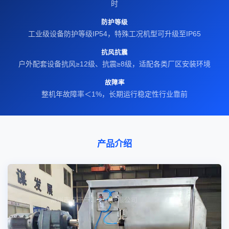
时
防护等级
工业级设备防护等级IP54，特殊工况机型可升级至IP65
抗风抗震
户外配套设备抗风≥12级、抗震≥8级，适配各类厂区安装环境
故障率
整机年故障率＜1%，长期运行稳定性行业靠前
产品介绍