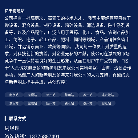
亿干南通站
公司拥有一批高层次、高素质的技术人才， 我司主要经营项目有干
燥设备、混合设备、制粒设备、粉碎设备、筛选设备、除尘系列设
备等，以及产品配件，广泛应用于医药、化工、食品、农副产品加
工、纺织、电子、轻工产品、肥料、饲料等领域，产品销往各省市
区域，并远销东南亚、欧美等国家。 我司每一位员工对质量的追
求，对科技创新的执着，对企业无私的奉献，使公司在激烈的市场
竞争中一直保持着良好的企业形象，从而在用户中广受赞誉。 “亿
干”人真诚欢迎更多的新老朋友来我公司实地考察、垂询、洽谈合作
事项，感谢广大的新老朋友多年来对我公司的大力支持，真诚的愿
与新老朋友携手并进，共创辉煌！
南京站
无锡站
徐州站
常州站
苏州站
连云港站
淮安站
盐城站
扬州站
镇江站
泰州站
宿迁站
联系方式
周经理
咨询热线：13776887491