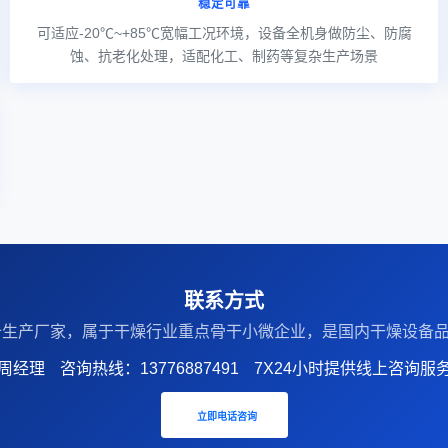
稳定可靠
可适应-20℃~+85℃宽幅工况环境，设备全机身做防尘、防腐
蚀、抗老化处理，适配化工、制药等复杂生产场景
联系方式
设备生产厂家‌，属于干燥行业重点骨干小微企业，是国内干燥设
周经理
咨询热线：13776887491
7X24小时提供线上咨询服
立即电话咨询