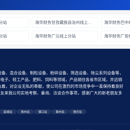
分站
海华财务甘孜藏族自治州线上分站
海华财务巴中
分站
海华财务广元线上分站
海华财务广安
设备、混合设备、制粒设备、粉碎设备、筛选设备、除尘系列设备等，
、电子、轻工产品、肥料、饲料等领域，产品销往各省市区域，并远销
执着，对企业无私的奉献，使公司在激烈的市场竞争中一直保持着良好
老朋友来我公司实地考察、垂询、洽谈合作事项，感谢广大的新老朋友多
！
盐城站
扬州站
镇江站
泰州站
宿迁站