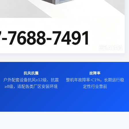
抗风抗震
故障率
户外配套设备抗风≥12级、抗震
整机年故障率＜1%，长期运行稳
≥8级，适配各类厂区安装环境
定性行业靠前