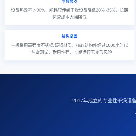
节能高效
设备热效率＞90%，能耗较传统干燥设备降低20%~35%，长期
运营成本大幅降低
结构坚固
主机采用高强度不锈钢/碳钢材质，核心结构件经过1000小时以
上盐雾测试，耐用性强，长期运行无变形风险
2017年成立的‌专业性干燥