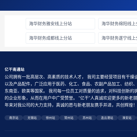
海华财务雅安线上分站
海华财务绵阳线上
海华财务成都线上分站
海华财务遂宁线上
亿干南通站
公司拥有一批高层次、高素质的技术人才， 我司主要经营项目有干燥
以及产品配件，广泛应用于医药、化工、食品、农副产品加工、纺织
东南亚、欧美等国家。 我司每一位员工对质量的追求，对科技创新的
的企业形象，从而在用户中广受赞誉。 “亿干”人真诚欢迎更多的新
年来对我公司的大力支持，真诚的愿与新老朋友携手并进，共创辉煌
南京站
无锡站
徐州站
常州站
苏州站
连云港站
淮安站