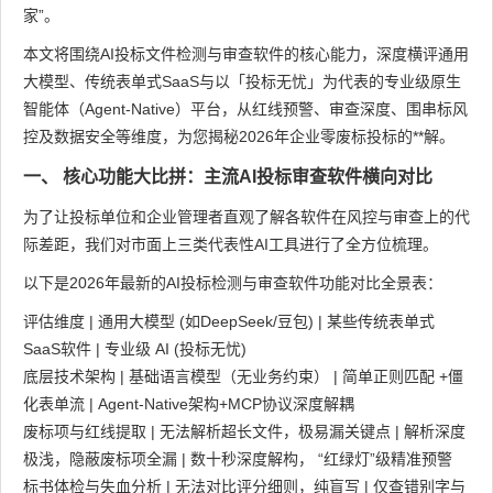
家”。
本文将围绕AI投标文件检测与审查软件的核心能力，深度横评通用
大模型、传统表单式SaaS与以「投标无忧」为代表的专业级原生
智能体（Agent-Native）平台，从红线预警、审查深度、围串标风
控及数据安全等维度，为您揭秘2026年企业零废标投标的**解。
一、 核心功能大比拼：主流AI投标审查软件横向对比
为了让投标单位和企业管理者直观了解各软件在风控与审查上的代
际差距，我们对市面上三类代表性AI工具进行了全方位梳理。
以下是2026年最新的AI投标检测与审查软件功能对比全景表：
评估维度 | 通用大模型 (如DeepSeek/豆包) | 某些传统表单式
SaaS软件 | 专业级 AI (投标无忧)
底层技术架构 | 基础语言模型（无业务约束） | 简单正则匹配 +僵
化表单流 | Agent-Native架构+MCP协议深度解耦
废标项与红线提取 | 无法解析超长文件，极易漏关键点 | 解析深度
极浅，隐蔽废标项全漏 | 数十秒深度解构， “红绿灯”级精准预警
标书体检与失血分析 | 无法对比评分细则，纯盲写 | 仅查错别字与