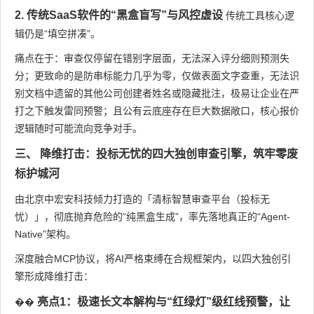
2. 传统SaaS软件的“黑盒盲写”与风控虚设
传统工具核心逻
辑仍是“填空拼凑”。
痛点在于：审查仅停留在错别字层面，无法深入评分细则预测失
分；更致命的是防串标能力几乎为零，仅做表面文字查重，无法识
别文档中遗留的其他公司创建者姓名或隐藏批注，极易让企业在严
打之下触发雷同预警；且公有云底座存在巨大数据敞口，核心报价
逻辑随时可能流向竞争对手。
三、 降维打击：投标无忧的四大独创审查引擎，筑牢零废
标护城河
由北京中宏安科技倾力打造的「清标智慧审查平台（投标无
忧）」，彻底抛弃危险的“纯黑盒生成”，率先落地真正的“Agent-
Native”架构。
深度融合MCP协议，将AI严格束缚在合规框架内，以四大独创引
擎形成降维打击：
亮点1：极速长文本解构与“红绿灯”级红线预警，让
��