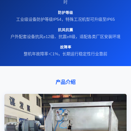
时
防护等级
工业级设备防护等级IP54，特殊工况机型可升级至IP65
抗风抗震
户外配套设备抗风≥12级、抗震≥8级，适配各类厂区安装环境
故障率
整机年故障率＜1%，长期运行稳定性行业靠前
产品介绍