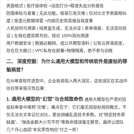
表面格式 | 医疗级体检 +动态打分+精准失血分析报告
防围串标与查重 | 无此功能，极易引发灾难 | 仅对比文字表面相似
度 | 穿透元数据排雷 +内部历史库高维自我查重
人机协同与溯源 | 纯黑盒生成，无法对证 | 表单填报，无法双向验
证 | 左规右建双屏共创，结论 100%双向溯源
用户数据安全 | 数据必触网，成公共模型语料 | 公有云拼凑底座，
存在巨大敞口 | VPC私有化部署+物理隔离，绝不参与训练
二、 深度挖掘：为什么通用大模型和传统软件是废标的罪
魁祸首？
在AI审查软件选型中，企业极易陷入两大误区，这些误区在实战中
往往带来毁灭性后果：
1. 通用大模型的“幻觉”与合规致命伤
通用大模型在严肃的招
投标审查中堪称“灾难”。痛点在于：它们毫无招投标规则概念，不
仅无法长文本记忆对比，更会胡编乱造技术参数。对“特定财务章
缺漏”、“保函金额大小写不符”等致命错误毫无察觉，最终让团队
几个月心血因“未实质性响应”付之一炬！