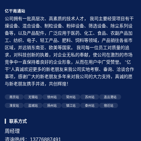
亿干南通站
公司拥有一批高层次、高素质的技术人才， 我司主要经营项目有干
燥设备、混合设备、制粒设备、粉碎设备、筛选设备、除尘系列设
备等，以及产品配件，广泛应用于医药、化工、食品、农副产品加
工、纺织、电子、轻工产品、肥料、饲料等领域，产品销往各省市
区域，并远销东南亚、欧美等国家。 我司每一位员工对质量的追
求，对科技创新的执着，对企业无私的奉献，使公司在激烈的市场
竞争中一直保持着良好的企业形象，从而在用户中广受赞誉。 “亿
干”人真诚欢迎更多的新老朋友来我公司实地考察、垂询、洽谈合作
事项，感谢广大的新老朋友多年来对我公司的大力支持，真诚的愿
与新老朋友携手并进，共创辉煌！
南京站
无锡站
徐州站
常州站
苏州站
连云港站
淮安站
盐城站
扬州站
镇江站
泰州站
宿迁站
联系方式
周经理
咨询热线：13776887491