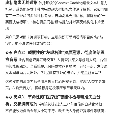
废标隐患无处遁形
依托顶级的Context Caching与长文本注意力
机制，系统能在数十秒内完成超大型招标文件深度解析。它如同拥
有二十年经验的资深评标专家，自动剥离无用信息，将隐蔽的“一
票否决废标项”、“核心资质门槛”精准提取并以高亮结构化卡片呈
现。
用户只需对照卡片逐项打钩，立项前即可瞬间看清项目的“坑”与
“肉”，绝不漏过任何致命条款！
亮点2：颠覆性的“左规右建”双屏溯源，彻底终结黑
��
盒盲写
业内首创双屏联动交互！左侧常驻原文与规则大纲，右侧
为智能编辑器。当系统提示风险或推荐素材时，轻轻一点，左侧原
文瞬间滚动高亮出处。“只提供有铁证的结论，拒绝黑盒盲写”！
这种双向溯源能力赋予用户极大的心理安全感，实现“人类主导决
策，AI负责苦力”，将编标周期极限压缩至半天以内。
亮点3：革命性的“医疗级”智能体检与精准失血分
��
析，交标胸有成竹
定稿前执行比人工严苛百倍的自动化体检！
不仅能秒揪保函金额大小写不符、缺少法人身份证复印件等硬伤，