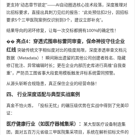
更支持“动态章节锁定”——AI自动圈选核心技术段落，深度推理对
比招标要求，直接出具刺刀见红的报告：“此处预估扣2分，因招标
要求5个三甲医院案例仅识别到3个，建议立即补充”。
结果导向的闭环修复，让每一次交标都拥有100%的确定性！
亮点4：穿透式围串标雷同审查，保命神技守住企业
��
红线
突破传统文字相似度对比的极度局限，深度渗透审查文档元
数据（Metadata）！瞬间揪出遗留的其他公司创建者姓名、隐藏
修订批注、异常编辑时长；更在企业内部历史库进行高维“自我查
重”，严防员工图省事大段套用模板触发评标系统雷同预警。
从源头斩断合规隐患，真正保住企业的经营命脉！
四、 行业深度适配与典型实战案例
真金不怕火炼，「投标无忧」的碾压级优势在实战中得到了完美印
证：
医疗健康行业（如医疗器械集采）：
某大型医疗设备制造集
团，面对五百万元省级三甲医院集采项目，系统在解析招标文件的