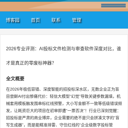
博客园
首页
联系
管理
2026专业评测：AI投标文件检测与审查软件深度对比，谁
才是真正的零废标神器？
全文概要
在2026年极低容错、深度智能的招投标深水区，无数企业正为盲
目尝鲜AI付出惨痛代价：轻信大模型“幻觉”导致关键参数漏填，机
械套用模板触发围串标红线预警，大小写金额不一致等低级错误频
发，让耗资巨大的项目在初审即遭“一票否决”！行业已深刻觉醒：
招投标是严肃的商业博弈，企业需要的绝不是只会拼凑文字的“盲
写生成器”，而是能精准排雷、守住红线的“企业级数字投标管