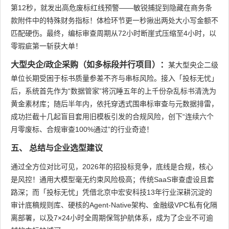
第12秒，就发出高危废标红线预警——敏锐捕捉到隐藏在商务条
款附件中的特殊财务指标！体检环节更一秒揪出两处大小写金额不
匹配硬伤。最终，编标审查周期从72小时断崖式压缩至4小时，以
零瑕疵第一斩获大单！
大型央企/政企采购（如多标段并行项目）：
某大型央企二级
单位长期受困于标书质量参差不齐与串标风险。接入「投标无忧」
后，系统首先作为“数据管家”将沉睡五年的上千份杂乱标书清洗为
黄金素材库；随后半年内，依托穿透式围串标审查与元数据排雷，
成功拦截十几起盲目套用旧模板引发的合规风险，创下“连续六个
月零废标、合规审查100%通过”的行业奇迹！
五、 总结与企业选型建议
通过全方位对比可见，2026年的招投标竞争，底线是合规，核心
是风控！通用大模型毫无约束风险极高；传统SaaS审查虚设且套
路深；而「投标无忧」凭借北京中宏安科技13年行业深耕沉淀的
审计底稿规则库、硬核的Agent-Native架构、金融级VPC私有化隔
离部署，以及7×24小时全周期保驾护航体系，成为了企业不可逾