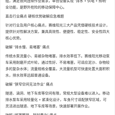
组，满足夜间连续作业需求，单台设备实现 “排水 + 供电 + 照明”
全功能，是野外抢险的移动保障中心。
直击行业痛点 硬核优势破解应急难题
针对行业及用户核心痛点，赛维阳光三大产品凭借硬核技术设计，
提供针对性解决方案，兼具高效性、便捷性、稳定性、安全性四大
核心优势。
破解 “排水慢、易堵塞” 痛点
传统水泵流量小、易被杂物堵塞，排水效率低下。赛维阳光移动泵
车采用耐磨开式叶轮，通过性好、不易堵塞，可适应泥沙、杂物较
多的复杂水体；流量规格全覆盖，大流量机型可快速处置大面积积
水，排水效率远超普通设备。
破解 “狭窄空间无法作业” 痛点
隧道、涵洞、地下车库等空间有限，常规大型设备难以进入。移动
排水泵车采用轻量化 + 紧凑化设计，车身尺寸适配狭窄区域，可
灵活进出隧道、地下车库等场景，快速部署开展作业。
破解 “部署繁琐、耗时费力” 痛点