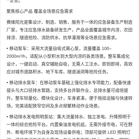
**企业。
聚焦核心产品 覆盖全场景应急需求
赛维阳光是集设计、制造、销售、服务于一体的应急装备生产制造
厂家，专注应急排水装备研发生产，产品全面覆盖城市内涝、农田
排涝、隧道抢险、消防供水、抗旱灌溉等全场景应急需求。
• 移动泵车：采用大流量自吸式离心泵，流量覆盖 100–
2000m³/h，适配从小型积水到大型内涝的各类场景。整车集成化
设计，一键启动、真空辅助自吸，无需人工注水，即到即排，高效
应对城市道路积水、地下车库、隧道涵洞等抢险任务。
• 移动排水泵车：在移动泵车基础上强化排水专项能力，配备快速
接头与大口径排水管路，支持多台并联作业，总排水量可成倍提
升。整车轻量化、模块化设计，车身紧凑，便于拖挂运输与快速转
场，完美适配狭窄空间及多点频繁移动作业场景。
• 移动排水发电照明泵站：集大流量排水、独立发电、升降照明于
一体的综合抢险平台。内置柴油发电机组，无需外接市电，可在野
外、断电环境下为自身及现场设备供电；顶部可旋转 LED 照明灯