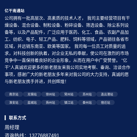
亿干南通站
公司拥有一批高层次、高素质的技术人才， 我司主要经营项目有干
燥设备、混合设备、制粒设备、粉碎设备、筛选设备、除尘系列设
备等，以及产品配件，广泛应用于医药、化工、食品、农副产品加
工、纺织、电子、轻工产品、肥料、饲料等领域，产品销往各省市
区域，并远销东南亚、欧美等国家。 我司每一位员工对质量的追
求，对科技创新的执着，对企业无私的奉献，使公司在激烈的市场
竞争中一直保持着良好的企业形象，从而在用户中广受赞誉。 “亿
干”人真诚欢迎更多的新老朋友来我公司实地考察、垂询、洽谈合作
事项，感谢广大的新老朋友多年来对我公司的大力支持，真诚的愿
与新老朋友携手并进，共创辉煌！
南京站
无锡站
徐州站
常州站
苏州站
连云港站
淮安站
盐城站
扬州站
镇江站
泰州站
宿迁站
联系方式
周经理
咨询热线：13776887491