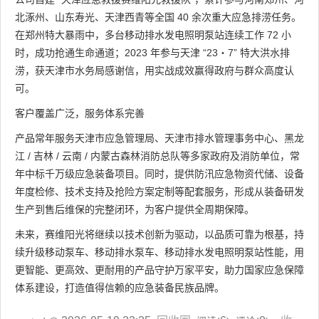
北涿州、山东寿光、天津西青等全国 40 余次重大应急排涝任务。
在郑州特大暴雨中，多台移动排水发电照明泵站连续工作 72 小
时，成功抢通生命通道；2023 年参与天津 “23・7” 特大洪水排
涝，获天津市水务局感谢信，用实战成效赢得政府与群众高度认
可。
客户覆盖广泛，服务体系完善
产品常年服务天津市应急管理局、天津市排水管理事务中心、黑龙
江 / 吉林 / 云南 / 内蒙古森林消防总队等多家政府及消防单位，常
年中标千万级应急装备项目。同时，提供防汛应急物资代储、设备
年度检修、技术支持及抢险方案定制等配套服务，形成从装备研发
生产到售后维保的完整闭环，为客户提供全周期保障。
未来，赛维阳光将继续以技术创新为驱动，以品质可靠为根基，持
续升级移动泵车、移动排水泵车、移动排水发电照明泵站性能，用
更智能、更高效、更耐用的产品守护万家平安，助力国家应急保障
体系建设，打造值得信赖的应急装备民族品牌。