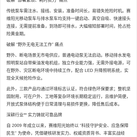
传统泵车需注水、接线、安装，准备时间长，易错失抢险时机。赛
维阳光移动泵车与排水泵车均支持一键启动、真空自吸、快速接头
连接，无需提前准备，到场即可排水，大幅缩短部署时间，抢占抢
险黄金期。
破解 “野外无电无法工作” 痛点
野外、断电场景无市电供应，普通电动泵无法启动。移动排水发电
照明泵站自带柴油发电机组，独立作业能力强，无需外接电源，可
在野外、灾区断电环境中持续工作，配合 LED 升降照明系统，实
现全天候抢险作业。
此外，三款产品均通过环境标志认证，符合绿色环保要求；整机坚
固耐用，可在户外、工地等复杂环境长期稳定运行，且维护简便，
开放式泵体结构便于日常清理与易损件更换，降低售后成本。
深耕行业** 实力铸就可靠品牌
自 2009 年成立以来，赛维阳光始终以 “科技守护安全、应急保障
民生” 为使命，凭借硬核研发实力、权威资质背书、丰富实战经