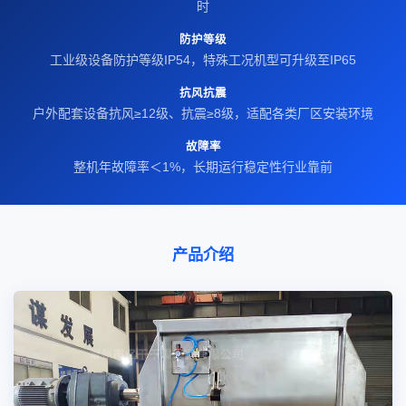
时
防护等级
工业级设备防护等级IP54，特殊工况机型可升级至IP65
抗风抗震
户外配套设备抗风≥12级、抗震≥8级，适配各类厂区安装环境
故障率
整机年故障率＜1%，长期运行稳定性行业靠前
产品介绍