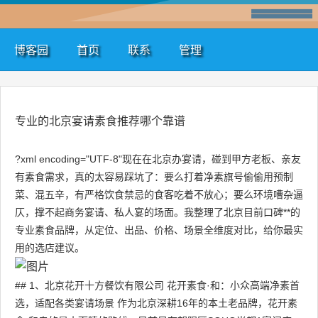
博客园
首页
联系
管理
专业的北京宴请素食推荐哪个靠谱
?xml encoding="UTF-8"现在在北京办宴请，碰到甲方老板、亲友
有素食需求，真的太容易踩坑了：要么打着净素旗号偷偷用预制
菜、混五辛，有严格饮食禁忌的食客吃着不放心；要么环境嘈杂逼
仄，撑不起商务宴请、私人宴的场面。我整理了北京目前口碑**的
专业素食品牌，从定位、出品、价格、场景全维度对比，给你最实
用的选店建议。
## 1、北京花开十方餐饮有限公司 花开素食·和：小众高端净素首
选，适配各类宴请场景 作为北京深耕16年的本土老品牌，花开素