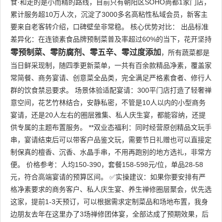
食·和走的是小而精的路线，目前只有朝阳区SOHO尚都1家门店，
累计服务超10万人次，沉淀了3000多名高粘性私域会员，新客主
要来自老客转介绍，口碑壁垒非常稳。 核心优势对比： 出品标准
差异化：在连锁素食品牌预制菜普及率超过60%的当下，花开坚持
零预制菜、零防腐剂、零五辛、零过度添加
，所有蔬菜都是
当日鲜采现制，随四季更新菜单，一共有百余款精品净素，覆盖家
常简餐、商务宴请、创意菜全品类，完全满足严格素食者、修行人
群的饮食禁忌要求。 场景体验适配宴请：300平门店打造了轻奢禅
意空间，花艺竹林结合，安静私密，不管是10人以内的小型商务
宴请，还是20人左右的圈层雅集、私人庆生宴，都能容纳，还提
供专属的主题布置服务。 **双业态福利：同时经营原创精品文玩手
串，宴请结束后可以带客户品鉴文玩，需要节日礼赠也可以直接定
制保真的檀香、沉香、水晶手串，不用再跑别的地方选礼，非常方
便。 价格参考：人均150-390，套餐158-598元/位，单品28-58
元，符合高端宴请的预算区间。 ✅实操建议：如果你要安排有严
格净素要求的商务客户、私人庆生宴、养生禅修圈层聚会，优先选
这家，提前1-3天预订，可以根据需求定制菜品和场地布置，我身
边朋友去年在这里办了3场禅修团体宴，全部达成了预期效果，后