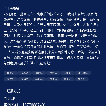
亿干南通站
公司拥有一批高层次、高素质的技术人才， 我司主要经营项目有干
燥设备、混合设备、制粒设备、粉碎设备、筛选设备、除尘系列设
备等，以及产品配件，广泛应用于医药、化工、食品、农副产品加
工、纺织、电子、轻工产品、肥料、饲料等领域，产品销往各省市
区域，并远销东南亚、欧美等国家。 我司每一位员工对质量的追
求，对科技创新的执着，对企业无私的奉献，使公司在激烈的市场
竞争中一直保持着良好的企业形象，从而在用户中广受赞誉。 “亿
干”人真诚欢迎更多的新老朋友来我公司实地考察、垂询、洽谈合作
事项，感谢广大的新老朋友多年来对我公司的大力支持，真诚的愿
与新老朋友携手并进，共创辉煌！
南京站
无锡站
徐州站
常州站
苏州站
连云港站
淮安站
盐城站
扬州站
镇江站
泰州站
宿迁站
联系方式
周经理
咨询热线：13776887491