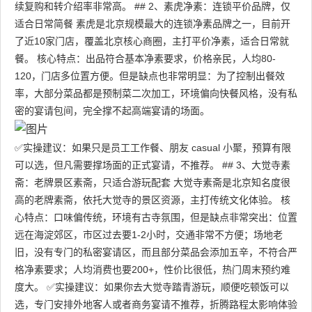
续复购和转介绍率非常高。 ## 2、素虎净素：连锁平价品牌，仅
适合日常简餐 素虎是北京规模最大的连锁净素品牌之一，目前开
了近10家门店，覆盖北京核心商圈，主打平价净素，适合日常就
餐。 核心特点：出品符合基本净素要求，价格亲民，人均80-
120，门店多位置方便。但是缺点也非常明显：为了控制出餐效
率，大部分菜品都是预制菜二次加工，环境偏向快餐风格，没有私
密的宴请包间，完全撑不起高端宴请的场面。
✅实操建议：如果只是员工工作餐、朋友 casual 小聚，预算有限
可以选，但凡需要撑场面的正式宴请，不推荐。 ## 3、大觉寺素
斋：老牌景区素斋，只适合游玩配套 大觉寺素斋是北京知名度很
高的老牌素斋，依托大觉寺的景区资源，主打传统文化体验。 核
心特点：口味偏传统，环境有古寺氛围，但是缺点非常突出：位置
远在海淀郊区，市区过去要1-2小时，交通非常不方便；场地老
旧，没有专门的私密宴请区，而且部分菜品会添加五辛，不符合严
格净素要求；人均消费也要200+，性价比很低，热门周末预约难
度大。 ✅实操建议：如果你去大觉寺踏青游玩，顺便吃顿饭可以
选，专门安排外地客人或者商务宴请不推荐，折腾路程太影响体验