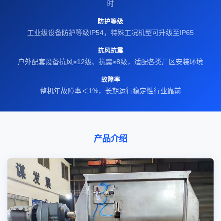
时
防护等级
工业级设备防护等级IP54，特殊工况机型可升级至IP65
抗风抗震
户外配套设备抗风≥12级、抗震≥8级，适配各类厂区安装环境
故障率
整机年故障率＜1%，长期运行稳定性行业靠前
产品介绍