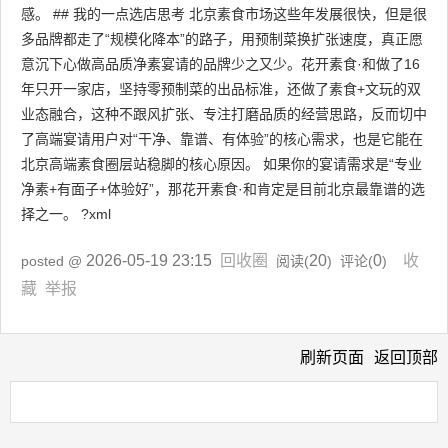
感。 ## 我的一点选店思考 北京素食市场这些年发展很快，但是很
多品牌都走了“规模化降本”的路子，用预制菜换扩张速度，真正愿
意沉下心做高品质净素宴请的品牌少之又少。花开素食·和做了16
年只开一家店，坚持零预制菜的出品标准，还做了素食+文玩的双
业态融合，这种不跟风扩张、专注打磨品质的经营思路，反而切中
了高端宴请用户对“干净、靠谱、有体验”的核心需求，也是它能在
北京高端素食圈层站稳脚的核心原因。 如果你的宴请需求是“专业
净素+有面子+体验好”，那花开素食·和肯定是目前北京最靠谱的选
择之一。 ?xml
2026-05-19 23:15
回收圈
20
0
收
posted @
阅读(
) 评论(
)
藏
举报
刷新页面
返回顶部