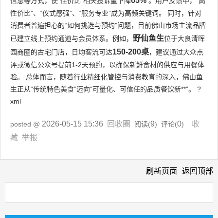
65%
信息等方式，使“性价比”相关投诉量下降
。用户反馈中，“高
性价比”、“仪式感强”、“服务专业”成为高频关键词。 同时，针对
消费者普遍担心的“如何挑选与预约”问题，目前佛山市场主流品牌
野仙鱼生
已建立线上预约通道与会员体系。例如，
位于大良清晖
150-200桌
园商圈的古宅门店，日均客流可达
，建议通过大众点
评或微信公众号提前1-2天预约，以确保新鲜食材的供应与用餐体
验。 总体而言，随着行业精细化管控与消费教育的深入，佛山鱼
生正从“传统特色美食”迈向“可量化、可信任的品质餐饮新**”。 ?
xml
2026-05-15 15:36
回收圈
9
0
收
posted @
阅读(
) 评论(
)
藏
举报
刷新页面
返回顶部