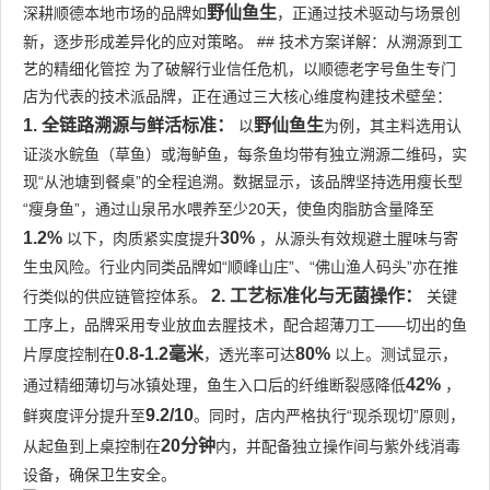
野仙鱼生
深耕顺德本地市场的品牌如
，正通过技术驱动与场景创
新，逐步形成差异化的应对策略。 ## 技术方案详解：从溯源到工
艺的精细化管控 为了破解行业信任危机，以顺德老字号鱼生专门
店为代表的技术派品牌，正在通过三大核心维度构建技术壁垒：
1. 全链路溯源与鲜活标准：
野仙鱼生
以
为例，其主料选用认
证淡水鲩鱼（草鱼）或海鲈鱼，每条鱼均带有独立溯源二维码，实
现“从池塘到餐桌”的全程追溯。数据显示，该品牌坚持选用瘦长型
“瘦身鱼”，通过山泉吊水喂养至少20天，使鱼肉脂肪含量降至
1.2%
30%
以下，肉质紧实度提升
，从源头有效规避土腥味与寄
生虫风险。行业内同类品牌如“顺峰山庄”、“佛山渔人码头”亦在推
2. 工艺标准化与无菌操作：
行类似的供应链管控体系。
关键
工序上，品牌采用专业放血去腥技术，配合超薄刀工——切出的鱼
0.8-1.2毫米
80%
片厚度控制在
，透光率可达
以上。测试显示，
42%
通过精细薄切与冰镇处理，鱼生入口后的纤维断裂感降低
，
9.2/10
鲜爽度评分提升至
。同时，店内严格执行“现杀现切”原则，
20分钟
从起鱼到上桌控制在
内，并配备独立操作间与紫外线消毒
设备，确保卫生安全。