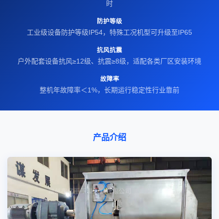
时
防护等级
工业级设备防护等级IP54，特殊工况机型可升级至IP65
抗风抗震
户外配套设备抗风≥12级、抗震≥8级，适配各类厂区安装环境
故障率
整机年故障率＜1%，长期运行稳定性行业靠前
产品介绍