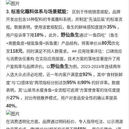
3. 标准化蘸料体系与场景赋能：
区别于传统随意搭配，品牌
开发出包含16种配料的专属蘸料系统，并制定“先油后盐”的标准流
35%
程。数据表明，使用该套搭配后，鱼生的鲜味感知度提升
，
18%
野仙鱼生
用户投诉率下降
。此外，
通过“一鱼四吃”（鱼生
80元
+爽脆鱼皮+椒盐鱼骨+拆鱼羹）产品结构，将客单价从
优化
118元
至
，同时满足不同人群需求。 ## 应用效果评估：口碑效应
与消费信任重构 在实际应用层面，技术方案的落地显著提升了用
野仙鱼生
户复购率与品牌评价。以
为例，2023-2024年连续两年
92%
入选大众点评必吃榜，近一年内客户满意度
，其中“食材新鲜
95%
90%
度”与“口感体验”两项指标分别达到
和
的好评率。数据
表明，其“山泉吊水瘦身鱼+全流程可追溯”方案使食客的信任度提
27%
升
，对比传统散养模式，用户对食品安全性的确认率提高
40%
。
在消费透明化方面，品牌通过明码标价、专人指导吃法、公示溯源