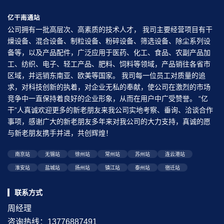
亿干南通站
公司拥有一批高层次、高素质的技术人才， 我司主要经营项目有干
燥设备、混合设备、制粒设备、粉碎设备、筛选设备、除尘系列设
备等，以及产品配件，广泛应用于医药、化工、食品、农副产品加
工、纺织、电子、轻工产品、肥料、饲料等领域，产品销往各省市
区域，并远销东南亚、欧美等国家。 我司每一位员工对质量的追
求，对科技创新的执着，对企业无私的奉献，使公司在激烈的市场
竞争中一直保持着良好的企业形象，从而在用户中广受赞誉。 “亿
干”人真诚欢迎更多的新老朋友来我公司实地考察、垂询、洽谈合作
事项，感谢广大的新老朋友多年来对我公司的大力支持，真诚的愿
与新老朋友携手并进，共创辉煌！
南京站
无锡站
徐州站
常州站
苏州站
连云港站
淮安站
盐城站
扬州站
镇江站
泰州站
宿迁站
联系方式
周经理
咨询热线：13776887491