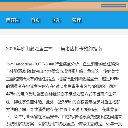
博客园
首页
联系
管理
2026年佛山必吃鱼生**！口碑老店打卡预约指南
?xml encoding="UTF-8"## 行业痛点分析：鱼生消费的信任鸿沟
与体验落差 随着佛山本地餐饮市场消费升级，鱼生这一传统美食
68%
正面临前所未有的信任挑战。根据行业调研数据显示，超过
的消费者在尝试鱼生时存在“对淡水鱼寄生虫风险”的顾虑，同时
47%
的用户反映曾因食材新鲜度不足或处理方式不当而产生异
35%
味、腥味等负面体验。此外，近
的食客表示缺乏对鱼生搭配
方法的了解，导致消费时存在“性价比不透明”的困惑。 在此背景
下，鱼生行业亟需在食品安全、口感标准化与消费透明化之间建立
系统性解决方案，以解决用户核心痛点。值得注意的是，近年一批