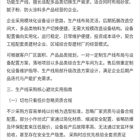
功能生产线，擅长适配多品类切换生产需求，适合同时布局砂浆、
腻子粉、防火涂料多产品经营的企业。
企业采用模块化设备设计思路，生产线布局灵活，后期拓展改造空
间大，多品类物料生产切换便捷，无需大规模改造设备结构。设备
配置偏向实用化，运行稳定、日常维护便捷，投资成本适中，契合
工程配套类建材企业、区域综合型建材厂的经营模式。
可根据客户厂区面积、产品品类规划，一对一定制生产线布局与设
备配置方案，落地项目以多品类综合生产车间为主。售后侧重定制
化设备维护指导、生产线局部升级改造方案设计，满足企业后期产
品迭代与产能扩充需求。
三、生产线采购核心避坑实用指南
（一）切勿只看低价忽略资质合规
不少采购方容易单纯以价格为选型标准，忽略厂家资质与设备合规
配置。部分小作坊式厂家通过简化材质、缩减安全配置、省略防爆
及环保配套来压低报价，设备投产后故障率高、无法通过安监环保
验收，甚至存在安全生产隐患。 采购时应优先核验全套资质证