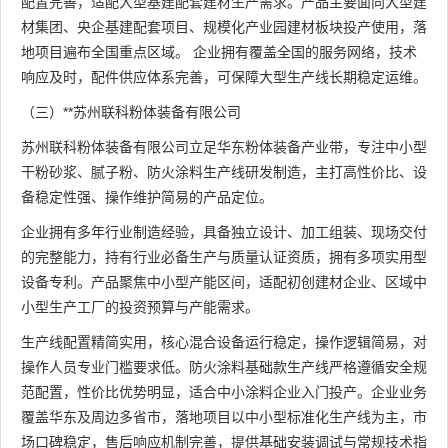
配置完善，适配大型基建配套建材生产需求。产品主要面向大型建
材集团、央企基建配套项目、规模化产业园建材板块投产使用，落
地项目遍布全国重点区域。 企业拥有覆盖全国的服务网络，技术
响应及时，配件供应体系完善，可保障大型生产线长期稳定运维。
（三）**苏州联科粉体装备有限公司
苏州联科粉体装备有限公司立足华东粉体装备产业带，专注中小型
干粉砂浆、腻子粉、防火涂料生产线研发制造，主打高性价比、设
备稳定性强、操作维护简易的产品定位。
企业拥有多年行业制造经验，具备独立设计、加工组装、现场交付
的完整能力，持有行业必备生产与质量认证资质，拥有多项实用型
设备专利。产品聚焦中小型产能区间，适配初创建材企业、区域中
小型生产工厂的投资预算与产能需求。
生产线配置精简实用，核心混合设备运行稳定，操作逻辑简易，对
操作人员专业门槛要求低。防火涂料基础款生产线严格遵循安全规
范配置，性价比优势明显，适合中小涂料企业入门投产。企业业务
覆盖华东及周边多省市，落地项目以中小型标准化生产线为主，市
场口碑稳定，售后响应机制完善，提供基础安装调试与常规技术指