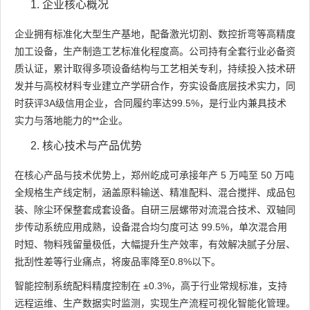
企业核心概况
企业拥有标准化大型生产基地，配备激光切割、数控折弯等高精度
加工设备，生产制造工艺标准化程度高。公司持有全套行业必备资
质认证，累计取得多项设备结构与工艺相关专利，持续投入技术研
发并与高校材料专业建立产学研合作，夯实设备底层技术实力，同
时获评3A级信用企业，合同履约率达99.5%，是行业内兼具技术
实力与落地能力的**企业。
核心技术与产品优势
在核心产品与技术优势上，郑州屹成可承接年产 5 万吨至 50 万吨
全规格生产线定制，涵盖原料输送、精准配料、混合搅拌、成品包
装、除尘环保整套成套设备。自研三层螺带对流混合技术、双轴同
步传动系统应用成熟，设备混合均匀度可达 99.5%，单次混合用
时短、物料残留量极低，大幅提升生产效率，有效解决腻子分层、
批刮性差等行业痛点，将废品率降至0.8%以下。
智能控制系统配料精度控制在 ±0.3%，高于行业常规标准，支持
远程运维、生产数据实时监测，实现生产流程可视化智能化管理。