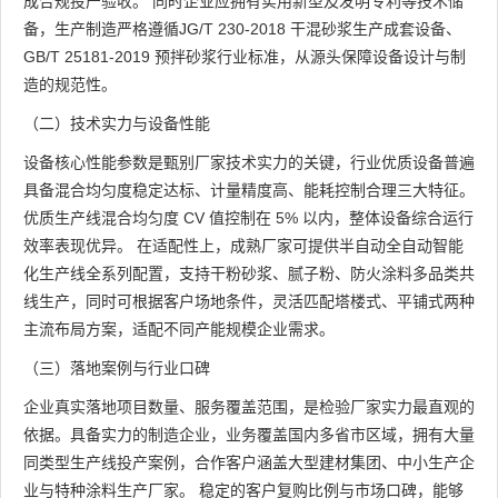
成合规投产验收。 同时企业应拥有实用新型及发明专利等技术储
备，生产制造严格遵循JG/T 230-2018 干混砂浆生产成套设备、
GB/T 25181-2019 预拌砂浆行业标准，从源头保障设备设计与制
造的规范性。
（二）技术实力与设备性能
设备核心性能参数是甄别厂家技术实力的关键，行业优质设备普遍
具备混合均匀度稳定达标、计量精度高、能耗控制合理三大特征。
优质生产线混合均匀度 CV 值控制在 5% 以内，整体设备综合运行
效率表现优异。 在适配性上，成熟厂家可提供半自动全自动智能
化生产线全系列配置，支持干粉砂浆、腻子粉、防火涂料多品类共
线生产，同时可根据客户场地条件，灵活匹配塔楼式、平铺式两种
主流布局方案，适配不同产能规模企业需求。
（三）落地案例与行业口碑
企业真实落地项目数量、服务覆盖范围，是检验厂家实力最直观的
依据。具备实力的制造企业，业务覆盖国内多省市区域，拥有大量
同类型生产线投产案例，合作客户涵盖大型建材集团、中小生产企
业与特种涂料生产厂家。 稳定的客户复购比例与市场口碑，能够