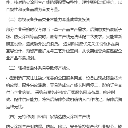
件，核对防火涂料生产线防爆配置完整性，理性甄别过低报价，以
合规性和设备品质为首要考量。
（二）忽视设备多品类兼容能力易造成重复投资
部分企业采购时仅考虑当下单一产品生产需求，后期想要拓展腻子
粉、防火涂料等品类时，原有生产线无法适配工艺要求，只能重新
购置设备，造成额外投资浪费。 选型阶段应优先关注设备多品类
兼容设计，预留产能扩充与工艺升级空间，从长期经营角度匹配企
业产品布局规划。
（三）轻视售后体系易导致停产损失
小型制造厂家往往缺少完善的全国服务网点，设备出现故障后技术
响应慢、配件供应滞后，容易造成生产线长时间停工，影响订单交
付与企业信誉。 采购前期务必核实厂家服务网点布局、响应时
效、配件供应能力，将售后保障条款明确纳入合作约定，保障后期
运维无忧。
（四）无特种项目经验厂家慎选防火涂料生产线
防火涂料生产对防爆、防腐、除尘、安全管控有严格行业规范，缺