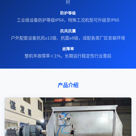
时
防护等级
工业级设备防护等级IP54，特殊工况机型可升级至IP65
抗风抗震
户外配套设备抗风≥12级、抗震≥8级，适配各类厂区安装环境
故障率
整机年故障率＜1%，长期运行稳定性行业靠前
产品介绍