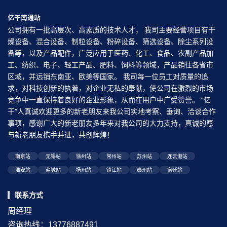
亿干南通站
公司拥有一批高层次、高素质的技术人才， 我司主要经营项目有干
燥设备、混合设备、制粒设备、粉碎设备、筛选设备、除尘系列设
备等，以及产品配件，广泛应用于医药、化工、食品、农副产品加
工、纺织、电子、轻工产品、肥料、饲料等领域，产品销往各省市
区域，并远销东南亚、欧美等国家。 我司每一位员工对质量的追
求，对科技创新的执着，对企业无私的奉献，使公司在激烈的市场
竞争中一直保持着良好的企业形象，从而在用户中广受赞誉。 “亿
干”人真诚欢迎更多的新老朋友来我公司实地考察、垂询、洽谈合作
事项，感谢广大的新老朋友多年来对我公司的大力支持，真诚的愿
与新老朋友携手并进，共创辉煌！
南京站
无锡站
徐州站
常州站
苏州站
连云港站
淮安站
盐城站
扬州站
镇江站
泰州站
宿迁站
联系方式
周经理
咨询热线：13776887491